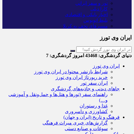
تور و سفر ایرانی
کارا دیلی
اخبار بانکی و اقتصادی
بلیط اتوبوس
مسیرهای نجف به کربلا
ایران وی تورز
دنیای گردشگری:
43468
امروز گردشگری:
7
ایران وی تورز
شرایط بازنشر محتوا در ایران وی تورز
خرید رپورتاژ ایران وی تورز
ایران سفر تور
جاهای دیدنی و جاذبه‌های گردشگری
راهنمای سفر (تورها و هتل‌ها و حمل‌و‌نقل و آموزشی
و…)
غذا و رستوران
کشاورزی و دامپروری
فرهنگ و تاریخ (ایران و جهان)
گزارش‌های خبری میراث فرهنگی
سوغات و صنایع دستی