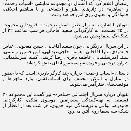
رمضان اعلام کرد که امسال دو مجموعه نمایشی «اسباب زحمت»
و «ساهره» در ژانر‌های طنز و اجتماعی و با مفاهیم اخلاقی،
خانوادگی و معنوی روی آنتن خواهند رفت.
نقویان با اشاره به سریال طنز «اسباب زحمت» افزود: این مجموعه
در ۲۵ قسمت، به کارگردانی سعید آقاخانی هر شب ساعت ۲۲ از
شبکه یک سیما پخش می‌شود.
در این سریال بازیگرانی، چون سعید آقاخانی، حسن معجونی، عباس
جمشیدی، تارا آقاخانی، هومن حاجی‌عبدالهی، امیرحسین رستمی،
سپند امیرسلیمانی، عاطفه باقری، رضا کریمی، کمند امیرسلیمانی،
شراره درشتی و فریده سپاه‌منصور ایفای نقش کرده‌اند.
داستان «اسباب زحمت» درباره چند کارگر باربری است که با حضور
در منازل و اماکن مختلف برای اسباب‌کشی، وارد ماجرا‌ها و
موقعیت‌های طنزآمیز می‌شوند.
نقویان درباره سریال اجتماعی «ساهره» نیز گفت: این مجموعه ۳۰
قسمتی به تهیه‌کنندگی سیدرامین موسوی ملکی، کارگردانی
حمیدرضا لوافی و نویسندگی مینا خدیوی، هر شب بعد از افطار از
شبکه سه سیما روی آنتن می‌رود.