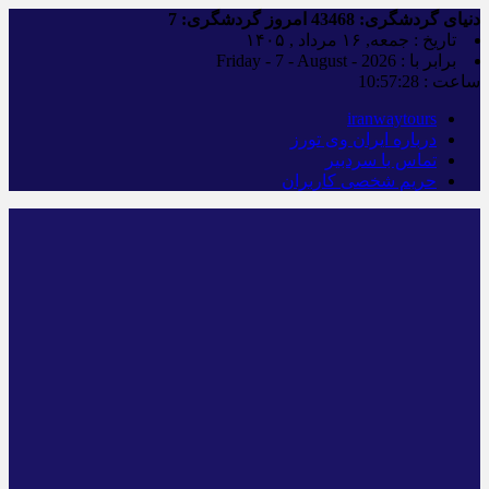
دنیای گردشگری:
43468
امروز گردشگری:
7
تاریخ : جمعه, ۱۶ مرداد , ۱۴۰۵
برابر با : Friday - 7 - August - 2026
ساعت :
10:57:28
iranwaytours
درباره ایران وی تورز
تماس با سردبیر
حریم شخصی کاربران