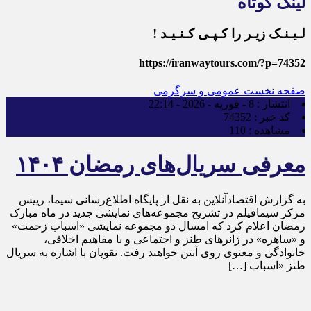
لینک کوتاه
لـیـنـک زیـر را کـپـی کـنـیـد !
https://iranwaytours.com/?p=74352
صفحه نخست
عمومی و سرگرمی
انتشار :
8 - فوریه - 2026 - 22:14
کد خبر :
74352
مشاهده :
110
معرفی سریال‌های رمضان ۱۴۰۴
به گزارش اقتصادآنلاین به نقل از پایگاه اطلاع‌رسانی سیما، رییس
مرکز سیمافیلم در تشریح مجموعه‌های نمایشی جدید در ماه مبارک
رمضان اعلام کرد که امسال دو مجموعه نمایشی «اسباب زحمت»
و «ساهره» در ژانر‌های طنز و اجتماعی و با مفاهیم اخلاقی،
خانوادگی و معنوی روی آنتن خواهند رفت. نقویان با اشاره به سریال
طنز «اسباب […]