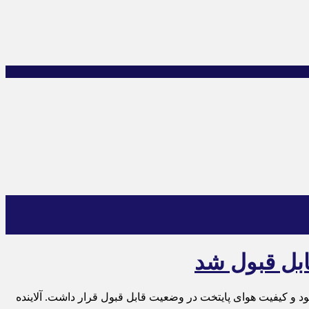
زارش اقتصاد آنلاین به نقل از ایلنا، آلاینده شاخص هوای پایتخت طی ۲۴ ساعت گذشته «ذرات معلق کمتر از ۲.۵میکرون» با میانگین ۶۱ بود و کیفیت هوای پایتخت در وضعیت قابل قبول قرار داشت. آلاینده