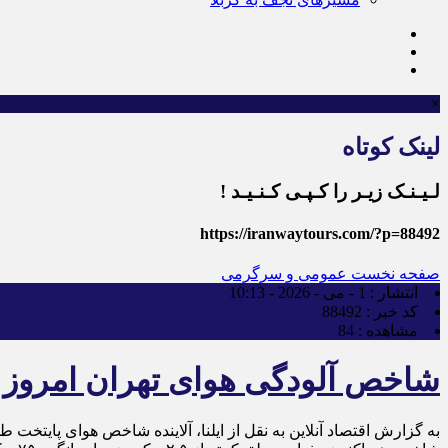
×
لینک کوتاه
لـیـنـک زیـر را کـپـی کـنـیـد !
https://iranwaytours.com/?p=88492
صفحه نخست
عمومی و سرگرمی
انتشار :
1 - می - 2026 - 10:13
کد خبر :
88492
مشاهده :
84
شاخص آلودگی هوای تهران امروز ۱۱ اردیبهشت ۱۴۰۵/ هوای تهران قابل قبول شد