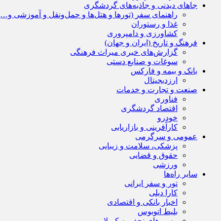
جاهای دیدنی و جاذبه‌های گردشگری
راهنمای سفر (تورها و هتل‌ها و حمل‌و‌نقل و آموزشی و…)
غذا و رستوران
کشاورزی و دامپروری
فرهنگ و تاریخ (ایران و جهان)
گزارش‌های خبری میراث فرهنگی
سوغات و صنایع دستی
بانک و بیمه و فارکس
ارزدیجیتال
صنعت و تجارت و خدمات
فناوری
اقتصاد گردشگری
خودرو
کارآفرینی و بازاریابی
عمومی و سرگرمی
پزشکی، سلامت و زیبایی
حقوق و قضایی
ورزشی
سایر راه‌ها
تور و سفر ایرانی
کارا دیلی
اخبار بانکی و اقتصادی
بلیط اتوبوس
مسیرهای نجف به کربلا