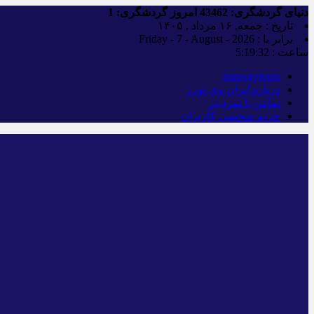
دنیای گردشگری:
43462
امروز گردشگری:
1
تاریخ : جمعه, ۱۶ مرداد , ۱۴۰۵
برابر با : Friday - 7 - August - 2026
ساعت :
5:19:33
iranwaytours
درباره ایران وی تورز
تماس با سردبیر
حریم شخصی کاربران