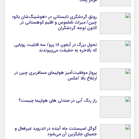
رونق گردشگری تابستانی در «هوشینگ‌شان یائو»
چین/ میراث ناملموس و اقلیم کوهستانی در
کانون توجه گردشگران
تحول بزرگ در آیفون ۱۸ پرو/ سه قابلیت رویایی
که بالاخره به حقیقت می‌پیوندند
پرواز موفقیت‌آمیز هواپیمای مسافربری چین در
ارتفاع بالا /عکس
راز رنگ آبی در صندلی های هواپیما چیست؟
گوگل اسیستنت ماه آینده در اندروید غیرفعال و
جمینای جایگزین آن می‌شود