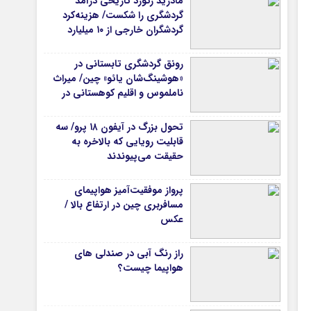
مادرید رکورد تاریخی درآمد
گردشگری را شکست/ هزینه‌کرد
گردشگران خارجی از ۱۰ میلیارد
یورو فراتر رفت
رونق گردشگری تابستانی در
«هوشینگ‌شان یائو» چین/ میراث
ناملموس و اقلیم کوهستانی در
کانون توجه گردشگران
تحول بزرگ در آیفون ۱۸ پرو/ سه
قابلیت رویایی که بالاخره به
حقیقت می‌پیوندند
پرواز موفقیت‌آمیز هواپیمای
مسافربری چین در ارتفاع بالا /
عکس
راز رنگ آبی در صندلی های
هواپیما چیست؟