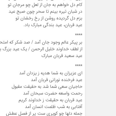
کام دل خواهم به جان از لعل چو مرجان تو
در شبان تیره بینم تا سحر چون صبح عید
بزم دل گردیده روشن از رخ رخشان تو
عید قربان، عید بندگی مبارک باد.
****
بر پیکر عالم وجود جان آمد / صد شکر که امتحا
از لطف خداوند خلیل الرحمن / یک عید بزرگ به ن
عید سعید قربان مبارک
****
ای عزیزان به شما هدیه ز یزدان آمد
عید فرخنده نورانی قربان آمد
حاجیان سعی شما شد به حقیقت مقبول
رحمت واسعه حضرت سبحان آمد
عید قربان به حقیقت ز خداوند کریم
آفتابی به شب ظلمت انسان آمد
جمله دلها چو کویری ست پر از فصل عطش