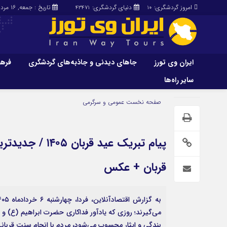
امروز گردشگری:
دنیای گردشگری:
تاریخ : جمعه, ۱۶ مرداد , ۱۴۰۵
43471
10
ایران وی تورز
جاهای دیدنی و جاذبه‌های گردشگری
فرهن
سایر راه‌ها
ایران وی تورز
جاهای دیدنی و 
صفحه نخست
عمومی و سرگرمی
گردشگری
شرایط بازنشر محتوا در ایران وی تورز
راهنمای سفر (توره
حمل‌و‌نقل و آموزشی و…)
خرید رپورتاژ ایران وی تورز
پیام تبریک عید
غذا و رستوران
ایران سفر تور
کشاورزی و دامپروری
قربان + عکس
عمومی و سرگرمی
سایر راه‌ها
پزشکی، سلامت و زیبایی
تور و سفر ایرانی
می‌گیرند؛ روزی که یادآور فداکاری حضرت ابراهیم (ع) و گ
حقوق و قضایی
کارا دیلی
بندگی و ایثار محسوب می‌شود، مردم با انجام سنت قربانی