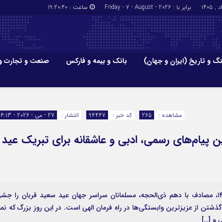
برابر با : Friday - 7 - August - 2026
ساعت :
19:20:40
گ و تاریخ (ایران و جهان)
بانک و بیمه و فارکس
صنعت و تجارت و
جاذبه‌های
فرهنگ و تاریخ (ایران و جهان)
بانک و بیمه
گزارش‌های خبری میراث فرهنگی
ارزدیجیتال
مشاهده :
265
کد خبر :
94447
انتشار :
27 - می - 2026 - 04:13
ا و هتل‌ها و
سوغات و صنایع دستی
 قربان ۱۴۰۵ / جدیدترین پیام‌های رسمی، ادبی و عاشقانه برای تبریک عید
به گزارش اقتصادآنلاین، فردا، چهارشنبه ۶ خردادماه ۱۴۰۵، مصادف با دهم ذی‌الحجه، مسلمانان سراسر جهان عید سعید قربان را ج
ذشتن از عزیزترین وابستگی‌ها در راه فرمان الهی است. در این روز بزرگ که نما
 و […]