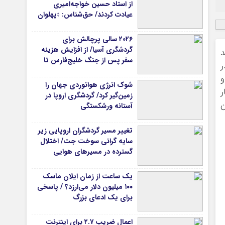
از استاد حسین خواجه‌امیری
عیادت کردند/ حق‌شناس: «پهلوان
آواز ایران» شایسته‌ترین توصیف
برای استاد ایرج است
۲۰۲۶ سالی پرچالش برای
گردشگری آسیا/ از افزایش هزینه
ید
سفر پس از جنگ خلیج‌فارس تا
ر
رقابت در شرق آسیا
و
شوک انرژی هوانوردی جهان را
ر
زمین‌گیر کرد/ گردشگری اروپا در
ن
آستانه ورشکستگی
تغییر مسیر گردشگران اروپایی زیر
سایه گرانی سوخت جت/ اختلال
گسترده در مسیرهای هوایی
یک ساعت از زمان ایلان ماسک
۱۰۰ میلیون دلار می‌ارزد؟ / پاسخی
برای یک ادعای بزرگ
اعمال ضریب ۲.۷ برای اینترنت