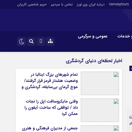
iranwaytours
درباره ایران وی تورز
تماس با سردبیر
حریم شخصی کاربران
 خدمات
عمومی و سرگرمی
 و فارکس
صنعت و تجارت و خدمات
اینستاگرام
اخبار لحظه‌ای دنیای گردشگری
فناوری
تلگرام
تمام شهرهای بزرگ ایتالیا در
اقتصاد گردشگری
وضعیت هشدار قرمز قرار گرفتند/
خودرو
موج گرمای بی‌سابقه، گردشگری و
زیرساخت‌های اروپا را تحت فشار
کارآفرینی و بازاریابی
قرار داد
وقتی مایکروسافت اپل را نجات
داد / توافقی که ساخت آیفون را
ممکن کرد
شن
د
جمعی از مدیران فرهنگی و هنری