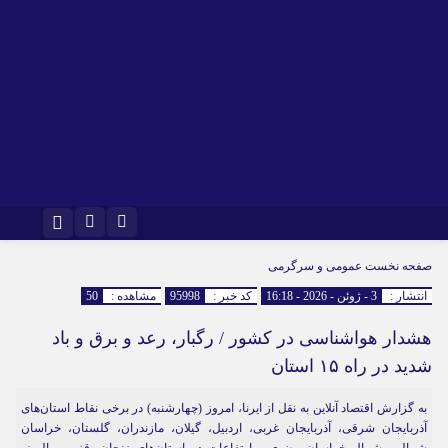
اینستاگرام
تلگرام
صفحه نخست
عمومی و سرگرمی
انتشار :
3 - ژوئن - 2026 - 16:18
کد خبر :
95998
مشاهده :
50
هشدار هواشناسی در کشور / رگبار، رعد و برق و باد
شدید در راه ۱۵ استان
به گزارش اقتصاد آنلاین به نقل از ایرنا، امروز (چهارشنبه) در برخی نقاط استان‌های
آذربایجان شرقی، آذربایجان غربی، اردبیل، گیلان، مازندران، گلستان، خراسان