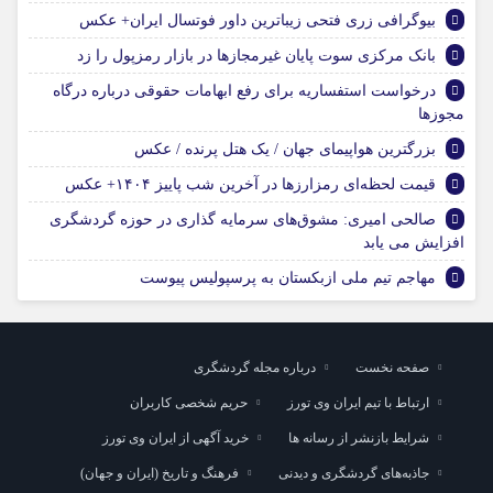
بیوگرافی زری فتحی زیباترین داور فوتسال ایران+ عکس
بانک مرکزی سوت پایان غیرمجازها در بازار رمزپول را زد
درخواست استفساریه برای رفع ابهامات حقوقی درباره درگاه
مجوزها
بزرگترین هواپیمای جهان / یک هتل پرنده / عکس
قیمت لحظه‌ای رمزارز‌ها در آخرین شب پاییز ۱۴۰۴+ عکس
صالحی امیری: مشوق‌های سرمایه گذاری در حوزه گردشگری
افزایش می یابد
مهاجم تیم ملی ازبکستان به پرسپولیس پیوست
صفحه نخست
درباره مجله گردشگری
ارتباط با تیم ایران وی تورز
حریم شخصی کاربران
شرایط بازنشر از رسانه ها
خرید آگهی از ایران وی تورز
جاذبه‌های گردشگری و دیدنی
فرهنگ و تاریخ (ایران و جهان)