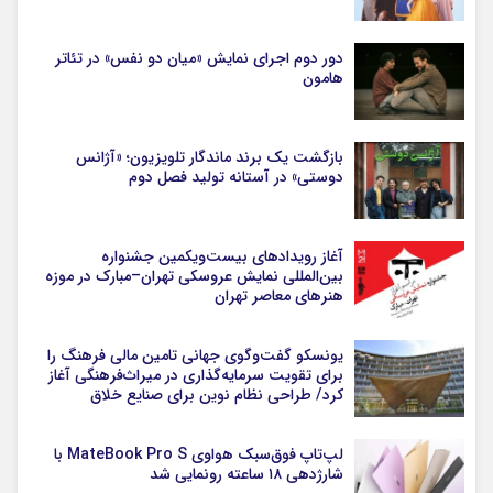
دور دوم اجرای نمایش «میان دو نفس» در تئاتر
هامون
بازگشت یک برند ماندگار تلویزیون؛ «آژانس
دوستی» در آستانه تولید فصل دوم
آغاز رویدادهای بیست‌ویکمین جشنواره
بین‌المللی نمایش عروسکی تهران–مبارک در موزه
هنرهای معاصر تهران
یونسکو گفت‌وگوی جهانی تامین مالی فرهنگ را
برای تقویت سرمایه‌گذاری در میراث‌فرهنگی آغاز
کرد/ طراحی نظام نوین برای صنایع خلاق
لپ‌تاپ فوق‌سبک هواوی MateBook Pro S با
شارژدهی ۱۸ ساعته رونمایی شد