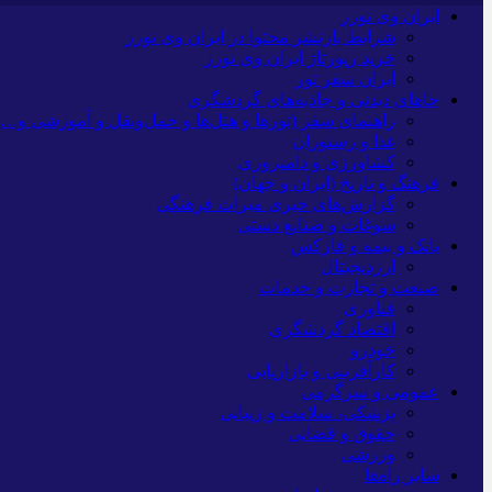
ایران وی تورز
شرایط بازنشر محتوا در ایران وی تورز
خرید رپورتاژ ایران وی تورز
ایران سفر تور
جاهای دیدنی و جاذبه‌های گردشگری
راهنمای سفر (تورها و هتل‌ها و حمل‌و‌نقل و آموزشی و…)
غذا و رستوران
کشاورزی و دامپروری
فرهنگ و تاریخ (ایران و جهان)
گزارش‌های خبری میراث فرهنگی
سوغات و صنایع دستی
بانک و بیمه و فارکس
ارزدیجیتال
صنعت و تجارت و خدمات
فناوری
اقتصاد گردشگری
خودرو
کارآفرینی و بازاریابی
عمومی و سرگرمی
پزشکی، سلامت و زیبایی
حقوق و قضایی
ورزشی
سایر راه‌ها