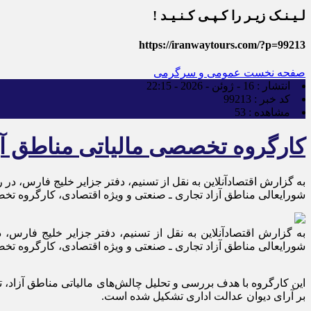
لـیـنـک زیـر را کـپـی کـنـیـد !
https://iranwaytours.com/?p=99213
صفحه نخست
عمومی و سرگرمی
انتشار :
16 - ژوئن - 2026 - 22:15
کد خبر :
99213
مشاهده :
53
کارگروه تخصصی مالیاتی مناطق آ
به گزارش اقتصادآنلاین به نقل از تسنیم، دفتر جزایر خلیج فارس، د
شورایعالی مناطق آزاد تجاری ـ صنعتی و ویژه اقتصادی، کارگروه تخص
به گزارش اقتصادآنلاین به نقل از تسنیم، دفتر جزایر خلیج فارس
شورایعالی مناطق آزاد تجاری ـ صنعتی و ویژه اقتصادی، کارگروه تخص
این کارگروه با هدف بررسی و تحلیل چالش‌های مالیاتی مناطق آزاد، تد
بر آرای دیوان عدالت اداری تشکیل شده است.