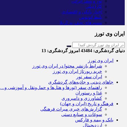
تور و سفر ایرانی
کارا دیلی
اخبار بانکی و اقتصادی
بلیط اتوبوس
مسیرهای نجف به کربلا
ایران وی تورز
دنیای گردشگری:
43484
امروز گردشگری:
13
ایران وی تورز
شرایط بازنشر محتوا در ایران وی تورز
خرید رپورتاژ ایران وی تورز
ایران سفر تور
جاهای دیدنی و جاذبه‌های گردشگری
راهنمای سفر (تورها و هتل‌ها و حمل‌و‌نقل و آموزشی و…)
غذا و رستوران
کشاورزی و دامپروری
فرهنگ و تاریخ (ایران و جهان)
گزارش‌های خبری میراث فرهنگی
سوغات و صنایع دستی
بانک و بیمه و فارکس
ارزدیجیتال