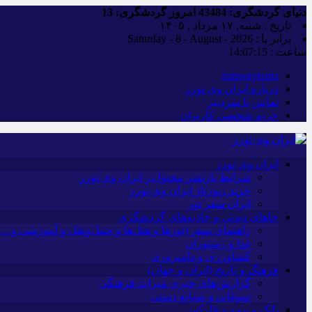
دنیای گردشگری:
43484
امروز گردشگری:
13
تاریخ : شنبه, ۱۷ مرداد , ۱۴۰۵
برابر با : Saturday - 8 - August - 2026
ساعت :
14:07:16
iranwaytours
درباره ایران وی تورز
تماس با سردبیر
حریم شخصی کاربران
ایران وی تورز
شرایط بازنشر محتوا در ایران وی تورز
خرید رپورتاژ ایران وی تورز
ایران سفر تور
جاهای دیدنی و جاذبه‌های گردشگری
راهنمای سفر (تورها و هتل‌ها و حمل‌و‌نقل و آموزشی و…)
غذا و رستوران
کشاورزی و دامپروری
فرهنگ و تاریخ (ایران و جهان)
گزارش‌های خبری میراث فرهنگی
سوغات و صنایع دستی
بانک و بیمه و فارکس