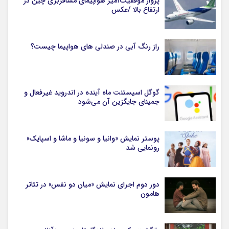
پرواز موفقیت‌آمیز هواپیمای مسافربری چین در
ارتفاع بالا /عکس
راز رنگ آبی در صندلی های هواپیما چیست؟
گوگل اسیستنت ماه آینده در اندروید غیرفعال و
جمینای جایگزین آن می‌شود
پوستر نمایش «وانیا و سونیا و ماشا و اسپایک»
رونمایی شد
دور دوم اجرای نمایش «میان دو نفس» در تئاتر
هامون