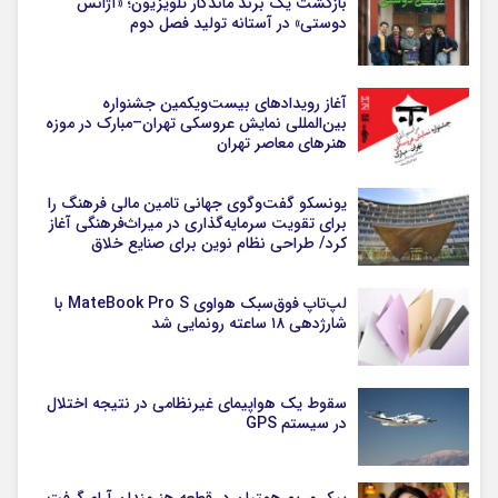
بازگشت یک برند ماندگار تلویزیون؛ «آژانس
دوستی» در آستانه تولید فصل دوم
آغاز رویدادهای بیست‌ویکمین جشنواره
بین‌المللی نمایش عروسکی تهران–مبارک در موزه
هنرهای معاصر تهران
یونسکو گفت‌وگوی جهانی تامین مالی فرهنگ را
برای تقویت سرمایه‌گذاری در میراث‌فرهنگی آغاز
کرد/ طراحی نظام نوین برای صنایع خلاق
لپ‌تاپ فوق‌سبک هواوی MateBook Pro S با
شارژدهی ۱۸ ساعته رونمایی شد
سقوط یک هواپیمای غیرنظامی در نتیجه اختلال
در سیستم‌ GPS
پیکر مریم همتیان در قطعه هنرمندان آرام گرفت