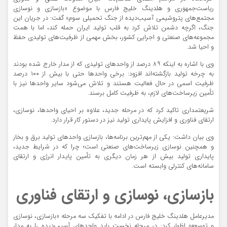
ریاست‌جمهوری و هلدینگ خلیج فارس با موضوع «بازسازی و نوسازی
مجتمع‌های پتروشیمی آسیب‌دیده از جنگ تحمیلی سوم» گفت: در جریان این
جنگ، اگرچه دشمن تلاش کرد به قلب تولید ایران حمله کند، اما با همت
مجموعه‌های صنعتی و اجرایی کشور، بخش مهمی از ظرفیت‌های تولیدی حفظ
و احیا شد.
وی با اشاره به اینکه ۸۹ درصد از واحد‌های تولیدی که از مدار خارج شده بودند
به چرخه تولید بازگشته‌اند افزود: برخی واحد‌ها حتی با بیش از ۱۰۰ درصد
ظرفیت اسمی در حال فعالیت هستند و تلاش می‌شود سایر واحد‌ها نیز با
تأمین زیرساخت‌های لازم، به ظرفیت کامل برسند.
شریعتمداری تاکید کرد که در مرحله جدید، علاوه بر احیای واحدها، نوسازی،
ارتقای فناوری و افزایش پایداری تولید نیز در دستور کار قرار دارد.
وی بیان داشت: یکی از مهم‌ترین برنامه‌ها، بازسازی واحد‌های تولید برق و بخار
و همچنین نوسازی زیرساخت‌های صنعتی است؛ چرا که در شرایط جدید،
پایداری تولید بیش از هر زمان دیگری به تأمین پایدار انرژی و ارتقای
سامانه‌های کنترلی وابسته است.
بازسازی، نوسازی و ارتقای فناوری
مدیرعامل هلدینگ خلیج فارس در ادامه با تفکیک سه مرحله «بازسازی، نوسازی
و توسعه» اظهار کرد: در مرحله نخست باید واحد‌های آسیب‌دیده را به مدار