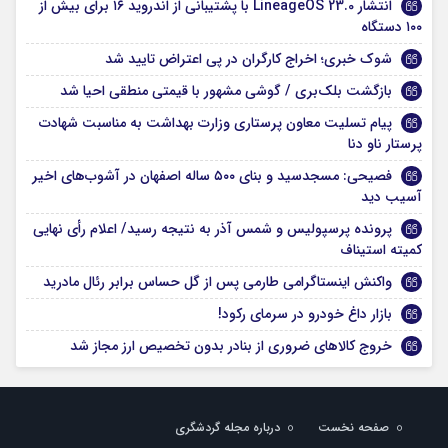
انتشار LineageOS 23.0 با پشتیبانی از اندروید ۱۶ برای بیش از
۱۰۰ دستگاه
شوک خبری؛ اخراج کارگران در پی اعتراض تایید شد
بازگشت بلک‌بری / گوشی مشهور با قیمتی منطقی احیا شد
پیام تسلیت معاون پرستاری وزارت بهداشت به مناسبت شهادت
پرستار ناو دنا
فصیحی: مسجدسید و بنای ۵۰۰ ساله اصفهان در آشوب‌های اخیر
آسیب دید
پرونده پرسپولیس و شمس آذر به نتیجه رسید/ اعلام رأی نهایی
کمیته استیناف
واکنش اینستاگرامی طارمی پس از گل حساس برابر رئال مادرید
بازار داغ خودرو در سرمای رکود!
خروج کالاهای ضروری از بنادر بدون تخصیص ارز مجاز شد
صفحه نخست
درباره مجله گردشگری