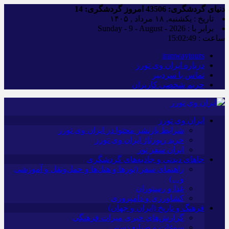
دنیای گردشگری:
43506
امروز گردشگری:
14
تاریخ : یکشنبه, ۱۸ مرداد , ۱۴۰۵
برابر با : Sunday - 9 - August - 2026
ساعت :
15:02:50
iranwaytours
درباره ایران وی تورز
تماس با سردبیر
حریم شخصی کاربران
ایران وی تورز
شرایط بازنشر محتوا در ایران وی تورز
خرید رپورتاژ ایران وی تورز
ایران سفر تور
جاهای دیدنی و جاذبه‌های گردشگری
راهنمای سفر (تورها و هتل‌ها و حمل‌و‌نقل و آموزشی
و…)
غذا و رستوران
کشاورزی و دامپروری
فرهنگ و تاریخ (ایران و جهان)
گزارش‌های خبری میراث فرهنگی
سوغات و صنایع دستی