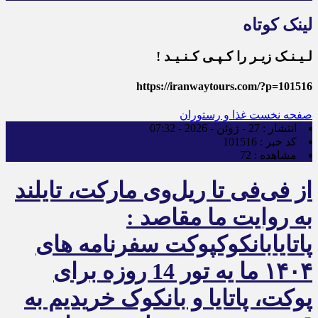
لینک کوتاه
لـیـنـک زیـر را کـپـی کـنـیـد !
https://iranwaytours.com/?p=101516
صفحه نخست
غذا و رستوران
انتشار :
27 - ژوئن - 2026 - 07:32
کد خبر :
101516
مشاهده :
72
از فی‌فی تا ریل‌وی مارکت، تایلند
به روایت ما مقاصد :
پاتایابانکوکپوکت سفرنامه های
۱۴۰۴ ما یه تور 14 روزه برای
پوکت، پاتایا و بانکوک خریدیم به