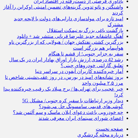
یادآوری فرصتی از دست‌رفته در اقتصاد ایران
واشنگتن و ناتو تدوین گزینه‌های تضمین امنیتی اوکراین را آغاز
کردند
امید تازه برای مولدسازی دارایی‌های دولت با لایحه جدید
مشترک
بازگشت یاغی بزرگ به نیمکت استقلال
آهنگ عاشقانه جدید علیرضا قربانی منتشر شد + دانلود
بزرگترین کشتی نفتکش جهان / هیولایی که از بزرگترین ناو
هواپیمابر هم بزرگتر است
سفر به جزایر جنوبی؛ از قشم تا هنگام
رشد 42 درصدی ارزش بازار اوراق بهادار ایران در یک سال
تعلیق گارانتی خودروهای چینی؟
آمار خیره‌کننده کاربران آیفون در سراسر دنیا
بروز نشانه‌های امید در بورس، در روز عقب‌نشینی شاخص تا
مرز ۲.۵ میلیون واحد
خبر عجیب برای تهرانی‌ها / برج میلاد یک رقیب خیره‌کننده پیدا
کرد!
دیدار وزیر ارتباطات با سفیر کره جنوبی/ مشکل 5G
گوشی‌های قدیمی سامسونگ حل می‌شود؟
چه خودرویی باعث دعوای ایلان ماسک و سم آلتمن شد؟
اعضای شورای سینمای ایران معرفی شدند
صفحه نخست
درباره مجله گردشگری