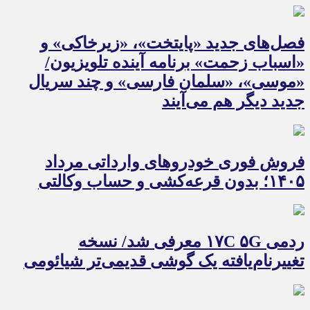
فصل‌های جدید «پایتخت»، «زیرخاکی» و
«اسباب زحمت» برنامه آینده تلویزیون/
«موسی»، «سلمان فارسی» و چند سریال
جدید دیگر هم می‌آیند
فروش فوری خودروهای وارداتی مرداد
۱۴۰۵؛ بدون قرعه‌کشی و حساب وکالتی
ردمی ۱۷C ۵G معرفی شد/ نسخه
تغییرنام‌یافته یک گوشی قدیمی‌تر شیائومی