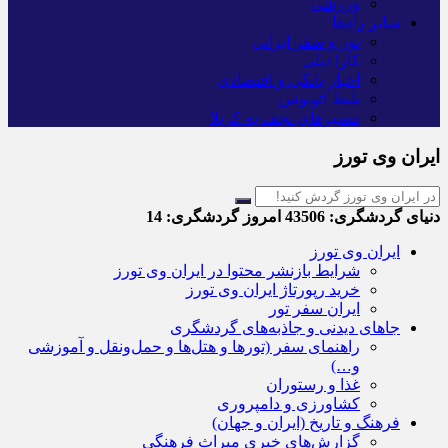
ورزشی
سایر راه‌ها
تور و سفر ایرانی
کارا دیلی
اخبار بانکی و اقتصادی
بلیط اتوبوس
مسیرهای نجف به کربلا
ایران وی تورز
دنیای گردشگری:
43506
امروز گردشگری:
14
ایران وی تورز
شرایط بازنشر محتوا در ایران وی تورز
خرید رپورتاژ ایران وی تورز
ایران سفر تور
جاهای دیدنی و جاذبه‌های گردشگری
راهنمای سفر (تورها و هتل‌ها و حمل‌و‌نقل و آموزشی
و…)
غذا و رستوران
کشاورزی و دامپروری
فرهنگ و تاریخ (ایران و جهان)
گزارش‌های خبری میراث فرهنگی