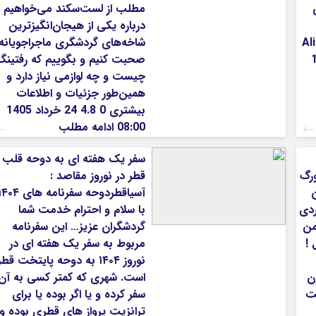
مطلب از لست‌سکند می‌خواهیم
درباره یکی از هیجان‌انگیزترین
شته و هر روز ایران 3 Ali-
شاخه‌های گردشگری ماجراجویانه
 1405
صحبت کنیم و بگوییم که رفتینگ
چیست و چه لوازمی نیاز دارد و
همین‌طور جزئیات و اطلاعات
بیشتری 0 4.8 24 خرداد 1405
08:00 ادامه مطلب
سفر یک هفته ای به دوحه قلب
ورگ
قطر در نوروز مقاصد :
من
آسیاقطردوحه سفرنامه های ۰۴
ردی
با سلام و احترام خدمت شما
من
گردشگران عزیز… این سفرنامه
 !
مربوط به سفر یک هفته ای در
نوروز ۱۴۰۴ به دوحه پایتخت قطر
ن
است. شهری که کمتر کسی به آن
یت
سفر کرده و یا اگر بوده یا برای
ترانزیت پرواز های قطری بوده و