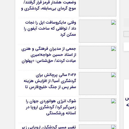
وضعیت هشدار قرمز قرار گرفتند/
موج گرمای بی‌سابقه، گردشگری و
زیرساخت‌های اروپا را تحت فشار
قرار داد
وقتی مایکروسافت اپل را نجات
داد / توافقی که ساخت آیفون را
ممکن کرد
جمعی از مدیران فرهنگی و هنری
از استاد حسین خواجه‌امیری
عیادت کردند/ حق‌شناس: «پهلوان
آواز ایران» شایسته‌ترین توصیف
برای استاد ایرج است
۲۰۲۶ سالی پرچالش برای
گردشگری آسیا/ از افزایش هزینه
سفر پس از جنگ خلیج‌فارس تا
رقابت در شرق آسیا
س
شوک انرژی هوانوردی جهان را
ه
زمین‌گیر کرد/ گردشگری اروپا در
آستانه ورشکستگی
تغییر مسیر گردشگران اروپایی زیر