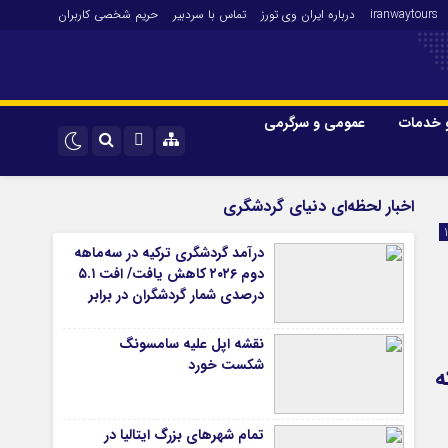
iranwaytours
درباره ایران وی تورز
تماس با سردبیر
حریم شخصی کاربران
 خدمات
عمومی و سرگرمی
 و فارکس
صنعت و تجارت و خدمات
اینستاگرام
اخبار لحظه‌ای دنیای گردشگری
فناوری
تلگرام
درآمد گردشگری ترکیه در سه‌ماهه
اقتصاد گردشگری
دوم ۲۰۲۶ کاهش یافت/ افت ۵.۱
خودرو
درصدی شمار گردشگران در برابر
افزایش هزینه‌کرد
کارآفرینی و بازاریابی
نقشه اپل علیه سامسونگ
شکست خورد
ه
تمام شهرهای بزرگ ایتالیا در