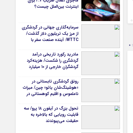
ماجرای اعمال ضریب ۲.۷ برای
اینترنت بین‌الملل چیست؟
سرمایه‌گذاری جهانی در گردشگری
از مرز یک تریلیون دلار گذشت/
WTTC: آینده صنعت سفر با
0
شتاب سرمایه‌گذاری جهانی
تضمین می‌شود
مادرید رکورد تاریخی درآمد
گردشگری را شکست/ هزینه‌کرد
گردشگران خارجی از ۱۰ میلیارد
یورو فراتر رفت
رونق گردشگری تابستانی در
«هوشینگ‌شان یائو» چین/ میراث
ناملموس و اقلیم کوهستانی در
کانون توجه گردشگران
تحول بزرگ در آیفون ۱۸ پرو/ سه
قابلیت رویایی که بالاخره به
حقیقت می‌پیوندند