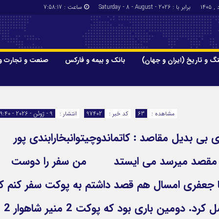
برابر با : Saturday - 8 - August - 2026
ساعت :
7:58:17
گ و تاریخ (ایران و جهان)
بانک و بیمه و فارکس
صنعت و تجارت و
جاذبه‌های
فرهنگ و تاریخ (ایران و جهان)
بانک و بیمه
گزارش‌های خبری میراث فرهنگی
ارزدیجیتال
مشاهده :
63
کد خبر :
97402
انتشار :
9 - ژوئن - 2026 - 19:40
ا و هتل‌ها و
سوغات و صنایع دستی
 بی بدیل مقاصد : کاتماندوچیتوانبخارابندی پور
سفر هر کس به مقصد میرسد می ایستد من سفر را دوست
جعفری امسال هم قصد داشتم به پوکت سفر کنم ک
دوستم یک هفته به موعد، سفر را کنسل کرد. دومین باری بود که پوکت 2 منیر شاهوار 2