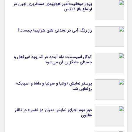
پرواز موفقیت‌آمیز هواپیمای مسافربری چین در
ارتفاع بالا /عکس
راز رنگ آبی در صندلی های هواپیما چیست؟
گوگل اسیستنت ماه آینده در اندروید غیرفعال و
جمینای جایگزین آن می‌شود
پوستر نمایش «وانیا و سونیا و ماشا و اسپایک»
رونمایی شد
دور دوم اجرای نمایش «میان دو نفس» در تئاتر
هامون