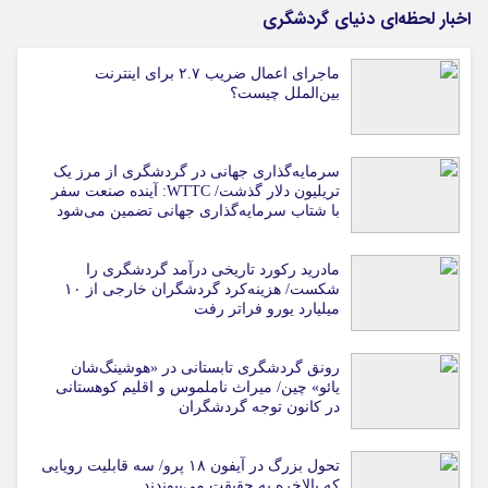
اخبار لحظه‌ای دنیای گردشگری
ماجرای اعمال ضریب ۲.۷ برای اینترنت
بین‌الملل چیست؟
سرمایه‌گذاری جهانی در گردشگری از مرز یک
تریلیون دلار گذشت/ WTTC: آینده صنعت سفر
با شتاب سرمایه‌گذاری جهانی تضمین می‌شود
مادرید رکورد تاریخی درآمد گردشگری را
شکست/ هزینه‌کرد گردشگران خارجی از ۱۰
میلیارد یورو فراتر رفت
رونق گردشگری تابستانی در «هوشینگ‌شان
یائو» چین/ میراث ناملموس و اقلیم کوهستانی
در کانون توجه گردشگران
تحول بزرگ در آیفون ۱۸ پرو/ سه قابلیت رویایی
که بالاخره به حقیقت می‌پیوندند