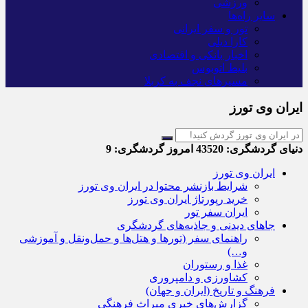
ورزشی
سایر راه‌ها
تور و سفر ایرانی
کارا دیلی
اخبار بانکی و اقتصادی
بلیط اتوبوس
مسیرهای نجف به کربلا
ایران وی تورز
دنیای گردشگری:
43520
امروز گردشگری:
9
ایران وی تورز
شرایط بازنشر محتوا در ایران وی تورز
خرید رپورتاژ ایران وی تورز
ایران سفر تور
جاهای دیدنی و جاذبه‌های گردشگری
راهنمای سفر (تورها و هتل‌ها و حمل‌و‌نقل و آموزشی
و…)
غذا و رستوران
کشاورزی و دامپروری
فرهنگ و تاریخ (ایران و جهان)
گزارش‌های خبری میراث فرهنگی