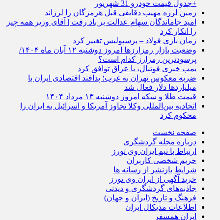
+جدول قیمت خودرو 31 شهریور
زمین لرزه مهیب دقایقی قبل هرمزگان را لرزاند
امید جاماندگان سهام عدالت بر باد رفت | آقای وزیر همه چیز
را انکار کرد
زمان بازی فولاد – پرسپولیس تغییر کرد
وضعیت بازار رمزارز‌ها امروز دوشنبه ۱۲ آبان ماه ۱۴۰۴/
پرسودترین رمزارز کدام است؟
بمب خبری فوتبال، با عراق توافق کرد
ضربه معکوس تهران به غرب؛ پدافند اقتصادی ایران با
میلیاردها دلار فعال شد
قیمت طلا و سکه امروز دوشنبه ۱۳ مرداد ۱۴۰۴
اتحادیه بین‌المللی وکلا تجاوز آمریکا و اسرائیل به ایران را
محکوم کرد
صفحه نخست
درباره مجله گردشگری
ارتباط با تیم ایران وی تورز
حریم شخصی کاربران
شرایط بازنشر از رسانه ها
خرید آگهی از ایران وی تورز
جاذبه‌های گردشگری و دیدنی
فرهنگ و تاریخ (ایران و جهان)
اطلاعات مدیکال ایران
ایران همسفر