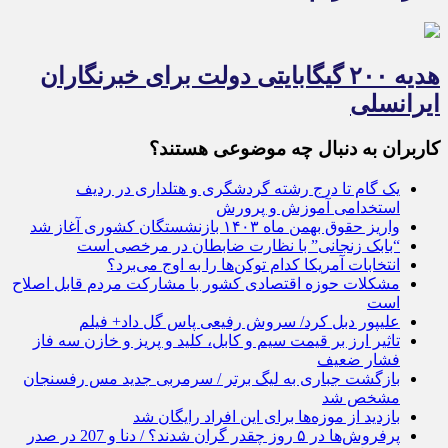
هدیه ۲۰۰ گیگابایتی دولت برای خبرنگاران
ایرانسلی
کاربران به دنبال چه موضوعی هستند؟
یک گام تا درج رشته گردشگری و هتلداری در ردیف
استخدامی آموزش و پرورش
واریز حقوق بهمن ماه ۱۴۰۳ بازنشستگان کشوری آغاز شد
“بابک زنجانی” با نظارت ضابطان در مرخصی است
انتخابات آمریکا کدام توکن‌ها را به اوج می‌برد؟
مشکلات حوزه اقتصادی کشور با مشارکت مردم قابل اصلاح
است
علیپور دبل کرد/ سروش رفیعی پاس گل داد+ فیلم
تاثیر ارز بر قیمت سیم و کابل، کلید و پریز و خازن سه فاز
فشار ضعیف
بازگشت جباری به لیگ برتر / سرمربی جدید مس رفسنجان
مشخص شد
بازدید از موزه‌ها برای این افراد رایگان شد
پرفروش‌ها در ۵ روز چقدر گران شدند؟ / دنا و 207 در صدر