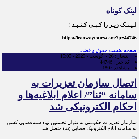
لینک کوتاه
لـیـنـک زیـر را کـپـی کـنـیـد !
https://iranwaytours.com/?p=44746
صفحه نخست
حقوق و قضایی
انتشار :
26 - آگوست - 2025 - 15:05
کد خبر :
44746
مشاهده :
189
اتصال سازمان تعزیرات به
سامانه “ثنا”/ اعلام ابلاغیه‌ها و
احکام الکترونیکی شد
سازمان تعزیرات حکومتی به‌عنوان نخستین نهاد شبه‌قضایی کشور
به سامانه ابلاغ الکترونیک قضایی (ثنا) متصل شد.