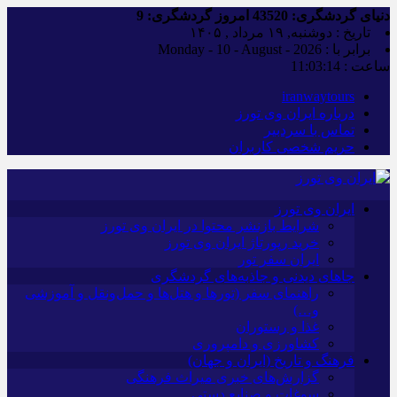
دنیای گردشگری:
43520
امروز گردشگری:
9
تاریخ : دوشنبه, ۱۹ مرداد , ۱۴۰۵
برابر با : Monday - 10 - August - 2026
ساعت :
11:03:14
iranwaytours
درباره ایران وی تورز
تماس با سردبیر
حریم شخصی کاربران
ایران وی تورز
شرایط بازنشر محتوا در ایران وی تورز
خرید رپورتاژ ایران وی تورز
ایران سفر تور
جاهای دیدنی و جاذبه‌های گردشگری
راهنمای سفر (تورها و هتل‌ها و حمل‌و‌نقل و آموزشی
و…)
غذا و رستوران
کشاورزی و دامپروری
فرهنگ و تاریخ (ایران و جهان)
گزارش‌های خبری میراث فرهنگی
سوغات و صنایع دستی