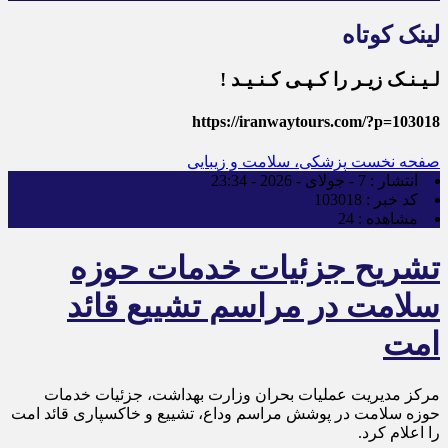
لینک کوتاه
لـیـنـک زیـر را کـپـی کـنـیـد !
https://iranwaytours.com/?p=103018
صفحه نخست
پزشکی، سلامت و زیبایی
انتشار :
7 - جولای - 2026 - 23:34
کد خبر :
103018
مشاهده :
24
تشریح جزئیات خدمات حوزه
سلامت در مراسم تشییع قائد
امت
مرکز مدیریت عملیات بحران وزارت بهداشت، جزئیات خدمات
حوزه سلامت در پوشش مراسم وداع، تشییع و خاکسپاری قائد امت
را اعلام کرد.