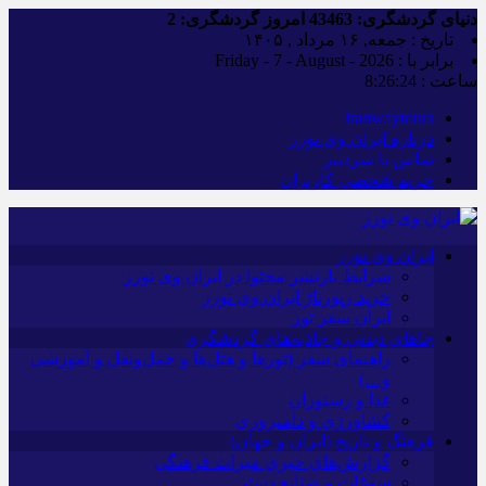
دنیای گردشگری:
43463
امروز گردشگری:
2
تاریخ : جمعه, ۱۶ مرداد , ۱۴۰۵
برابر با : Friday - 7 - August - 2026
ساعت :
8:26:25
iranwaytours
درباره ایران وی تورز
تماس با سردبیر
حریم شخصی کاربران
ایران وی تورز
شرایط بازنشر محتوا در ایران وی تورز
خرید رپورتاژ ایران وی تورز
ایران سفر تور
جاهای دیدنی و جاذبه‌های گردشگری
راهنمای سفر (تورها و هتل‌ها و حمل‌و‌نقل و آموزشی
و…)
غذا و رستوران
کشاورزی و دامپروری
فرهنگ و تاریخ (ایران و جهان)
گزارش‌های خبری میراث فرهنگی
سوغات و صنایع دستی