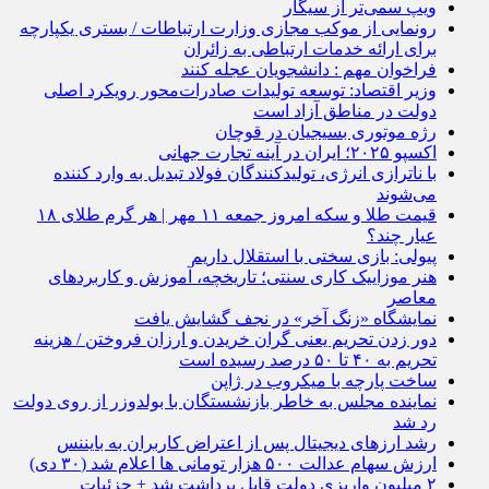
ویپ سمی‌تر از سیگار
رونمایی از موکب مجازی وزارت ارتباطات / بستری یکپارچه
برای ارائه خدمات ارتباطی به زائران
فراخوان مهم : دانشجویان عجله کنند
وزیر اقتصاد: توسعه تولیدات صادرات‌محور رویکرد اصلی
دولت در مناطق آزاد است
رژه موتوری بسیجیان در قوچان
اکسپو ۲۰۲۵؛ ایران در آینه تجارت جهانی
با ناترازی انرژی، تولیدکنندگان فولاد تبدیل به وارد کننده
می‌شوند
قیمت طلا و سکه امروز جمعه ۱۱ مهر | هر گرم طلای ۱۸
عیار چند؟
پیولی: بازی سختی با استقلال داریم
هنر موزاییک کاری سنتی؛ تاریخچه، آموزش و کاربردهای
معاصر
نمایشگاه «زنگ آخر» در نجف گشایش یافت
دور زدن تحریم یعنی گران خریدن و ارزان فروختن / هزینه
تحریم به ۴۰ تا ۵۰ درصد رسیده است
ساخت پارچه با میکروب‌ در ژاپن
نماینده مجلس به خاطر بازنشستگان با بولدوزر از روی دولت
رد شد
رشد ارزهای دیجیتال پس از اعتراض کاربران به بایننس
ارزش سهام عدالت ۵۰۰ هزار تومانی ها اعلام شد (۳۰ دی)
۲ میلیون واریزی دولت قابل برداشت شد + جزئیات