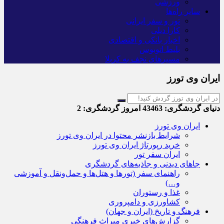
ورزشی
سایر راه‌ها
تور و سفر ایرانی
کارا دیلی
اخبار بانکی و اقتصادی
بلیط اتوبوس
مسیرهای نجف به کربلا
ایران وی تورز
دنیای گردشگری:
43463
امروز گردشگری:
2
ایران وی تورز
شرایط بازنشر محتوا در ایران وی تورز
خرید رپورتاژ ایران وی تورز
ایران سفر تور
جاهای دیدنی و جاذبه‌های گردشگری
راهنمای سفر (تورها و هتل‌ها و حمل‌و‌نقل و آموزشی
و…)
غذا و رستوران
کشاورزی و دامپروری
فرهنگ و تاریخ (ایران و جهان)
گزارش‌های خبری میراث فرهنگی