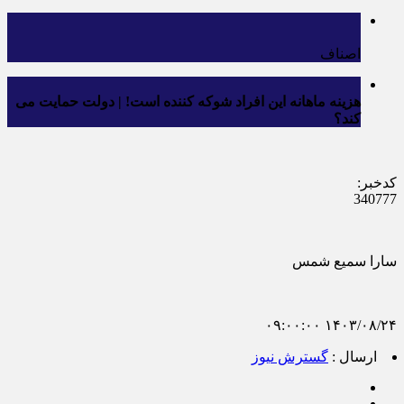
اصناف
هزینه ماهانه این افراد شوکه کننده است! | دولت حمایت می
کند؟
کدخبر:
340777
سارا سمیع شمس
۱۴۰۳/۰۸/۲۴ ۰۹:۰۰:۰۰
ارسال :
گسترش نیوز