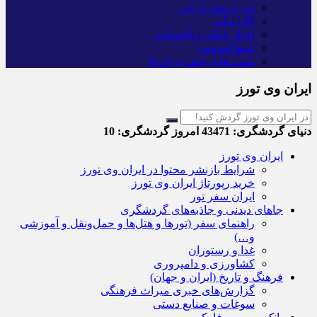
تور و سفر ایرانی
کارا دیلی
اخبار بانکی و اقتصادی
بلیط اتوبوس
مسیرهای نجف به کربلا
ایران وی تورز
دنیای گردشگری:
43471
امروز گردشگری:
10
ایران وی تورز
شرایط بازنشر محتوا در ایران وی تورز
خرید رپورتاژ ایران وی تورز
ایران سفر تور
جاهای دیدنی و جاذبه‌های گردشگری
راهنمای سفر (تورها و هتل‌ها و حمل‌و‌نقل و آموزشی
و…)
غذا و رستوران
کشاورزی و دامپروری
فرهنگ و تاریخ (ایران و جهان)
گزارش‌های خبری میراث فرهنگی
سوغات و صنایع دستی