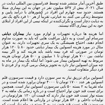
طبق آخرین آمار منتشر شده توسط فدراسیون بین‌ المللی دیابت در
سال ۲۰۲۱، بیش از ۵۳۷ میلیون نفر در جهان به این بیماری مبتلا
هستند. حدود سه‌ چهارم این افراد در کشورهای با درآمد پایین و
متوسط زندگی می‌ کنند. به عبارتی، تقریباً از هر ۱۰ فرد بالغ، یک نفر
به دیابت دچار است و نگران‌کننده‌ تر اینکه نیمی از این افراد از ابتلای
خود به این بیماری آگاه نیستند.
اما هزینه ها درباره تجهیزات و لوازم مورد نیاز
بیماران دیابتی
سرسام آور است و به دلیل مراقبت هایی که باید به صورت مداوم
انجام دهند، احتیاج همیشگی به یک سری تجهیزات دارند. به عنوان
مثال در مورد هزینه انسولین یک بیمار دیابتی حدود ۸۰ تا ۱۲۰ هزار
تومان در صورتی که فرد بیمه باشد باید هزینه کند و اگر بیمه
نباشد، بین ۷۰۰ هزار تومان تا ۱ میلیون و ۵۰۰ هزار تومان هزینه
مربوط به تهیه انسولین بیمار می شود؛ اما اینکه یک بیمار در ماه به
چه میزان انسولین نیاز دارد به تجویز پزشک برمی گردد و از فردی تا
فرد دیگر متفاوت است.
انسولین برای تزریق نیاز به سر سوزن دارد و قیمت سرسوزن قلم
انسولین هر عدد ۱۷۰۰ تومان تا ۴۰۰۰ تومان براورد شده است و در
ماه تقریبا به ۲ بسته ۵۰ تایی سرسوزن انسولین نیاز است. همچنین
برای تست قند خون نوار احتیاج است و در بازه زمانی یک ماهه به ۲
بسته نوار تست قند خون نیاز دارند که قیمت آن ۱۲۰ هزارتومان در
تولیدات داخلی و ۵۴۰ هزار تومان در وارداتی ها اعلام شده است.
سرسوزن قلم تست قند خون نیز به ۲ بسته در ماه نیاز است که