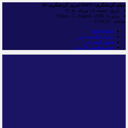
دنیای گردشگری:
43471
امروز گردشگری:
10
تاریخ : جمعه, ۱۶ مرداد , ۱۴۰۵
برابر با : Friday - 7 - August - 2026
ساعت :
17:51:36
iranwaytours
درباره ایران وی تورز
تماس با سردبیر
حریم شخصی کاربران