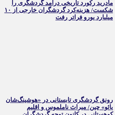
مادرید رکورد تاریخی درآمد گردشگری را
شکست/ هزینه‌کرد گردشگران خارجی از ۱۰
میلیارد یورو فراتر رفت
رونق گردشگری تابستانی در «هوشینگ‌شان
یائو» چین/ میراث ناملموس و اقلیم
کوهستانی در کانون توجه گردشگران