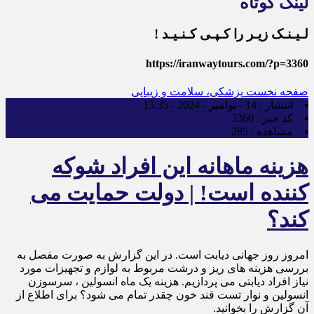
لینک کوتاه
لـیـنـک زیـر را کـپـی کـنـیـد !
https://iranwaytours.com/?p=3360
صفحه نخست
پزشکی، سلامت و زیبایی
انتشار :
14 - نوامبر - 2024 - 13:35
کد خبر :
3360
مشاهده :
285
هزینه ماهانه این افراد شوکه
کننده است! | دولت حمایت می
کند؟
امروز روز جهانی دیابت است. در این گزارش به صورت مفصل به
بررسی هزینه های ریز و درشت مربوط به لوازم و تجهیزات مورد
نیاز افراد دیابتی می پردازیم. هزینه یک ماه انسولین ، سرسوزن
انسولین و نوار تست قند خون چقدر تمام می شود؟ برای اطلاع از
آن گزارش را بخوانید.