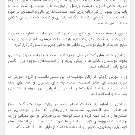
وی با تأکید بر اهمیت جایگاه نیروی انسانی در نظام سلامت افزود: به رغم
شرایط خاص کشور، معیشت پرسنل از اولویت های وزارت بهداشت است و
باید برای بهبود آن نیز برنامه‌ریزی کنیم. سیاست‌گذاری مالی و اقتصادی در حوزه
سلامت باید به گونه‌ای باشد که انگیزه، پایداری و کیفیت خدمت‌رسانی کارکنان
حفظ و تقویت شود.
معاون توسعه مدیریت و منابع وزارت بهداشت در ادامه با اشاره به ضرورت
مدیریت منابع گفت: مدیریت منابع باید با دقت بیشتری انجام شود و ایجاد
منابع جدید از طریق مولدسازی دارایی‌ها به‌طور جدی در دستور کار قرار گیرد.
موهبتی خاطرنشان کرد: در سال جدید لازم است با توجه و تمرکز بیشتری،
مقوله مولدسازی دارایی‌ها را پیش ببریم و از ظرفیت‌های موجود برای تأمین
منابع پایدار استفاده کنیم.
وی، آموزش را یکی از ارکان موفقیت در این مسیر دانست و افزود: آموزش در
حوزه مولدسازی حائز اهمیت است؛ چه برای مدیران و چه برای بدنه
کارشناسی، تا بتوانند ظرفیت‌های قانونی و اجرایی این حوزه را به‌درستی
بشناسند و استفاده کنند.
موهبتی با اشاره به اقدامات انجام‌ شده در وزارت بهداشت، گفت: مرکز
هماهنگی امور اقتصادی، شناسنامه دارایی‌هایی که امکان مولدسازی در
استان‌ها را دارند، تهیه کرده و دفتر توسعه منابع فیزیکی و امور عمرانی وزارت
بهداشت نیز پروژه‌های لازم را در استان‌ها تعریف کرده است. این اقدامات بستر
لازم برای برنامه‌ریزی دقیق‌تر و استفاده هدفمند از دارایی‌ها را فراهم می‌کند.