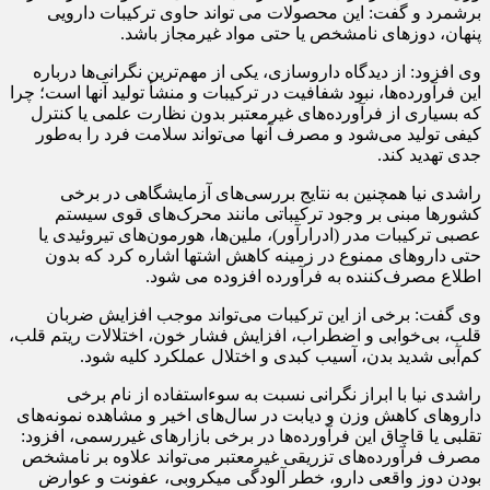
برشمرد و گفت: این محصولات می تواند حاوی ترکیبات دارویی
پنهان، دوزهای نامشخص یا حتی مواد غیرمجاز باشد.
وی افزود: از دیدگاه داروسازی، یکی از مهم‌ترین نگرانی‌ها درباره
این فرآورده‌ها، نبود شفافیت در ترکیبات و منشأ تولید آنها است؛ چرا
که بسیاری از فرآورده‌های غیرمعتبر بدون نظارت علمی یا کنترل
کیفی تولید می‌شود و مصرف آنها می‌تواند سلامت فرد را به‌طور
جدی تهدید کند.
راشدی نیا همچنین به نتایج بررسی‌های آزمایشگاهی در برخی
کشورها مبنی بر وجود ترکیباتی مانند محرک‌های قوی سیستم
عصبی ترکیبات مدر (ادرارآور)، ملین‌ها، هورمون‌های تیروئیدی یا
حتی داروهای ممنوع در زمینه کاهش اشتها اشاره کرد که بدون
اطلاع مصرف‌کننده به فرآورده افزوده می شود.
وی گفت: برخی از این ترکیبات می‌تواند موجب افزایش ضربان
قلب، بی‌خوابی و اضطراب، افزایش فشار خون، اختلالات ریتم قلب،
کم‌آبی شدید بدن، آسیب کبدی و اختلال عملکرد کلیه شود.
راشدی نیا با ابراز نگرانی نسبت به سوءاستفاده از نام برخی
داروهای کاهش وزن و دیابت در سال‌های اخیر و مشاهده نمونه‌های
تقلبی یا قاچاق این فرآورده‌ها در برخی بازارهای غیررسمی، افزود:
مصرف فرآورده‌های تزریقی غیرمعتبر می‌تواند علاوه بر نامشخص
بودن دوز واقعی دارو، خطر آلودگی میکروبی، عفونت و عوارض