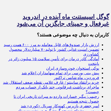
گوگل اسیستنت ماه آینده در اندروید
غیرفعال و جمینای جایگزین آن می‌شود
کاربران به دنبال چه موضوعی هستند؟
ارزش بازار صندوق‌های قابل معامله به مرز ۶۰۰ همت رسید
تضمین امنیت غذایی کشور با تولید۷۰ میلیارددلار محصول
کشاورزی
آمادگی کادر درمان برای تأمین سلامت ۱۵ میلیون زائر در
پایتخت
پوکی استخوان خودروسازی ایران
پیش بینی بورسی برای تمام سهامداران اعلام شد
فروردین، ماه شانس تراکتور
خرید پرانتقاد ساپینتو / عارف غلامی نقطه ضعف استقلال شد
ماجرای برداشت غیرقانونی چند بانک از حساب مردم
چیست؟
رحیمی: پیگیر خسارات وارده به میراث تاریخی ایران تا
حصول نتیجه هستیم
امیر جعفری بازپرس کهنه‌کار سریال «کوری» شد
بررسی روشهای توسعه گردشگری در نشست ستاد