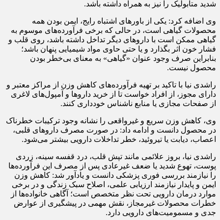
شدید متابولیک را نیز به همراه داشته باشد.
وی اضافه کرد: یکی از باورهای اشتباه رایج، ایمن بودن همه
محصولات گیاهی است، در حالی که برخی فرآورده‌های موسوم به
گیاهی ممکن است با داروهای دیگر تداخل داشته باشد، روی قلب و
فشار خون اثر بگذارد و یا حتی حاوی مواد شیمیایی پنهان باشد؛
بنابراین صرف وجود عنوان «گیاهی» به معنای بی‌خطر بودن
محصول نیست.
راشدی نیا با تاکید بر تهیه فرآورده‌های کاهش وزن از مراکز معتبر و
دارای مجوز، از افراد خواست تا از خرید داروها و آمپول‌های لاغری
از صفحات مجازی یا منابع ناشناس خودداری کنند.
وی، کاهش وزن سریع و غیرواقعی را نشانه وجود ترکیبات خطرناک
در محصول دانست و ادامه داد: در صورت مصرف داروهای قلبی،
اعصاب، دیابت یا تیروئید، خطر تداخلات دارویی بیشتر می‌شود.
راشدی نیا، بروز علائمی مانند تپش قلب، درد قفسه سینه، زردی
پوست، تهوع شدید یا ضعف غیرعادی پس از مصرف این فرآورده‌ها
را نیازمند بررسی فوری پزشکی دانست و یادآور شد: کاهش وزن
ایمن و پایدار نیازمند ارزیابی علمی، اصلاح سبک زندگی و در برخی
موارد درمان دارویی تحت نظر متخصص است؛ آگاهی خانواده‌ها از
خطرات محصولات غیرمجاز، نقش مهمی در پیشگیری از عوارض
جدی و مسمومیت‌های دارویی دارد.