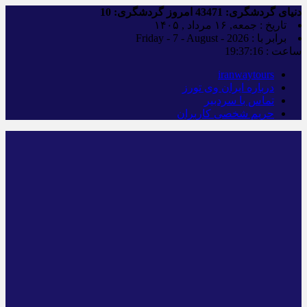
دنیای گردشگری:
43471
امروز گردشگری:
10
تاریخ : جمعه, ۱۶ مرداد , ۱۴۰۵
برابر با : Friday - 7 - August - 2026
ساعت :
19:37:17
iranwaytours
درباره ایران وی تورز
تماس با سردبیر
حریم شخصی کاربران