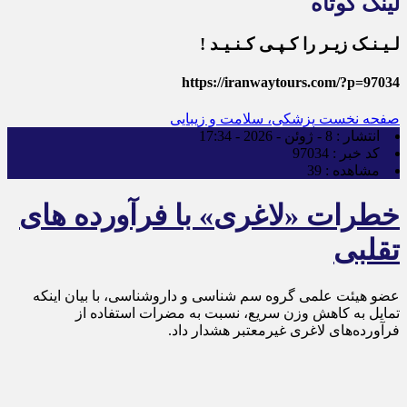
لینک کوتاه
لـیـنـک زیـر را کـپـی کـنـیـد !
https://iranwaytours.com/?p=97034
صفحه نخست
پزشکی، سلامت و زیبایی
انتشار :
8 - ژوئن - 2026 - 17:34
کد خبر :
97034
مشاهده :
39
خطرات «لاغری» با فرآورده های
تقلبی
عضو هیئت علمی گروه سم شناسی و داروشناسی، با بیان اینکه
تمایل به کاهش وزن سریع، نسبت به مضرات استفاده از
فرآورده‌های لاغری غیرمعتبر هشدار داد.