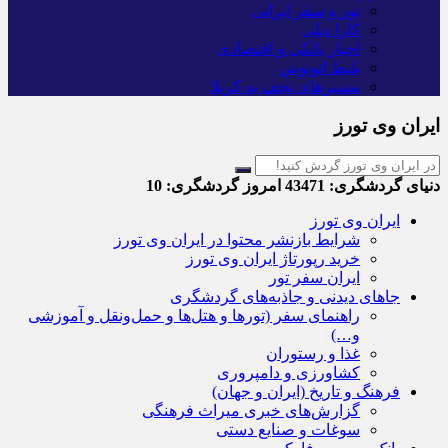
تور و سفر ایرانی
کارا دیلی
اخبار بانکی و اقتصادی
بلیط اتوبوس
مسیرهای نجف به کربلا
ایران وی تورز
دنیای گردشگری:
43471
امروز گردشگری:
10
ایران وی تورز
شرایط بازنشر محتوا در ایران وی تورز
خرید رپورتاژ ایران وی تورز
ایران سفر تور
جاهای دیدنی و جاذبه‌های گردشگری
راهنمای سفر (تورها و هتل‌ها و حمل‌و‌نقل و آموزشی
و…)
غذا و رستوران
کشاورزی و دامپروری
فرهنگ و تاریخ (ایران و جهان)
گزارش‌های خبری میراث فرهنگی
سوغات و صنایع دستی