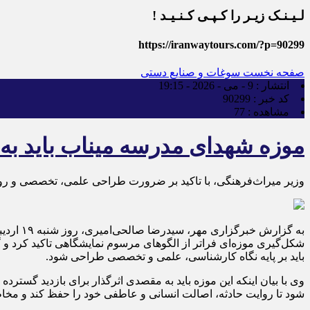
لـیـنـک زیـر را کـپـی کـنـیـد !
https://iranwaytours.com/?p=90299
صفحه نخست
سوغات و صنایع دستی
انتشار :
9 - می - 2026 - 19:15
کد خبر :
90299
مشاهده :
77
موزه شهدای مدرسه میناب باید به
وزیر میراث‌فرهنگی، با تاکید بر ضرورت طراحی علمی، تخصصی و روا
شکل‌گیری موزه‌ای فراتر از الگوهای مرسوم نمایشگاهی تاکید کرد و 
باید بر پایه نگاه کارشناسی، علمی و تخصصی طراحی شود.
وی با بیان اینکه این موزه باید به مقصدی اثرگذار برای بازدید گسترد
شود تا روایت حادثه، اصالت انسانی و عاطفی خود را حفظ کند و مخا