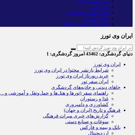
تور و سفر ایرانی
کارا دیلی
اخبار بانکی و اقتصادی
بلیط اتوبوس
مسیرهای نجف به کربلا
ایران وی تورز
دنیای گردشگری:
43462
امروز گردشگری:
1
ایران وی تورز
شرایط بازنشر محتوا در ایران وی تورز
خرید رپورتاژ ایران وی تورز
ایران سفر تور
جاهای دیدنی و جاذبه‌های گردشگری
راهنمای سفر (تورها و هتل‌ها و حمل‌و‌نقل و آموزشی و…)
غذا و رستوران
کشاورزی و دامپروری
فرهنگ و تاریخ (ایران و جهان)
گزارش‌های خبری میراث فرهنگی
سوغات و صنایع دستی
بانک و بیمه و فارکس
ارزدیجیتال