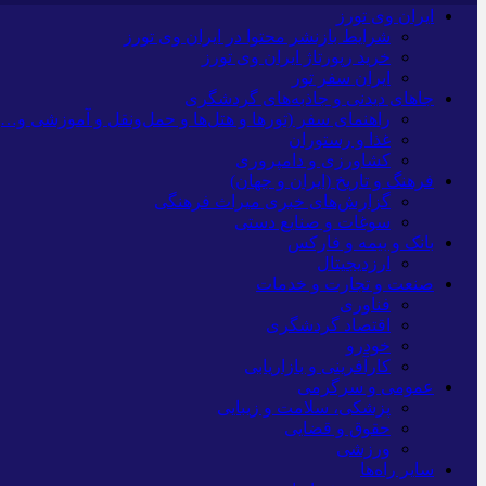
ایران وی تورز
شرایط بازنشر محتوا در ایران وی تورز
خرید رپورتاژ ایران وی تورز
ایران سفر تور
جاهای دیدنی و جاذبه‌های گردشگری
راهنمای سفر (تورها و هتل‌ها و حمل‌و‌نقل و آموزشی و…)
غذا و رستوران
کشاورزی و دامپروری
فرهنگ و تاریخ (ایران و جهان)
گزارش‌های خبری میراث فرهنگی
سوغات و صنایع دستی
بانک و بیمه و فارکس
ارزدیجیتال
صنعت و تجارت و خدمات
فناوری
اقتصاد گردشگری
خودرو
کارآفرینی و بازاریابی
عمومی و سرگرمی
پزشکی، سلامت و زیبایی
حقوق و قضایی
ورزشی
سایر راه‌ها