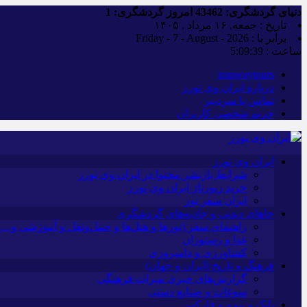
دنیای گردشگری:
43462
امروز گردشگری:
1
تاریخ : جمعه, ۱۶ مرداد , ۱۴۰۵
برابر با : Friday - 7 - August - 2026
ساعت :
5:09:39
iranwaytours
درباره ایران وی تورز
تماس با سردبیر
حریم شخصی کاربران
ایران وی تورز
شرایط بازنشر محتوا در ایران وی تورز
خرید رپورتاژ ایران وی تورز
ایران سفر تور
جاهای دیدنی و جاذبه‌های گردشگری
راهنمای سفر (تورها و هتل‌ها و حمل‌و‌نقل و آموزشی و…)
غذا و رستوران
کشاورزی و دامپروری
فرهنگ و تاریخ (ایران و جهان)
گزارش‌های خبری میراث فرهنگی
سوغات و صنایع دستی
بانک و بیمه و فارکس