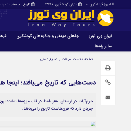
امروز گردشگری:
دنیای گردشگری:
تاریخ : جمعه, ۱۶ مرداد , ۱۴۰۵
43461
0
ایران وی تورز
جاهای دیدنی و جاذبه‌های گردشگری
فرهن
سایر راه‌ها
ایران وی تورز
جاهای دیدنی و 
صفحه نخست
سوغات و صنایع دستی
گردشگری
شرایط بازنشر محتوا در ایران وی تورز
راهنمای سفر (توره
حمل‌و‌نقل و آموزشی و…)
خرید رپورتاژ ایران وی تورز
دست‌هایی که تاریخ می‌بافند؛ اینجا هنر
غذا و رستوران
ایران سفر تور
کشاورزی و دامپروری
خرم‌آباد- در لرستان، هنر فقط در قاب موزه‌ها نمانده؛
عمومی و سرگرمی
سایر راه‌ها
جریان دارد که قرن‌هاست تاریخ را می‌بافند.
پزشکی، سلامت و زیبایی
تور و سفر ایرانی
حقوق و قضایی
کارا دیلی