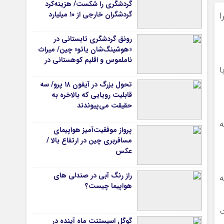
گردشگری را شکست/ هزینه‌کرد
گردشگران خارجی از ۱۰ میلیارد
ا
یورو فراتر رفت
رونق گردشگری تابستانی در
«هوشینگ‌شان یائو» چین/ میراث
ناملموس و اقلیم کوهستانی در
ا
کانون توجه گردشگران
تحول بزرگ در آیفون ۱۸ پرو/ سه
قابلیت رویایی که بالاخره به
حقیقت می‌پیوندند
ه
پرواز موفقیت‌آمیز هواپیمای
مسافربری چین در ارتفاع بالا /
عکس
راز رنگ آبی در صندلی های
ه
هواپیما چیست؟
ت
گوگل اسیستنت ماه آینده در