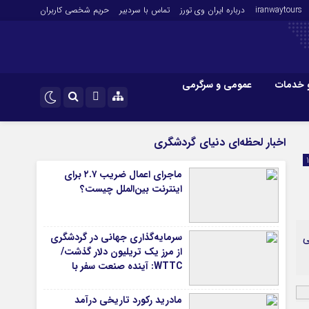
iranwaytours
درباره ایران وی تورز
تماس با سردبیر
حریم شخصی کاربران
 خدمات
عمومی و سرگرمی
 و فارکس
صنعت و تجارت و خدمات
اینستاگرام
اخبار لحظه‌ای دنیای گردشگری
فناوری
تلگرام
ماجرای اعمال ضریب ۲.۷ برای
اقتصاد گردشگری
اینترنت بین‌الملل چیست؟
خودرو
کارآفرینی و بازاریابی
سرمایه‌گذاری جهانی در گردشگری
ی
از مرز یک تریلیون دلار گذشت/
WTTC: آینده صنعت سفر با
شتاب سرمایه‌گذاری جهانی
تضمین می‌شود
مادرید رکورد تاریخی درآمد