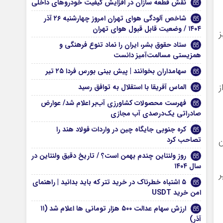
نقش قطعه سازان در افزایش کیفیت خودروهای داخلی
شاخص آلودگی هوای تهران امروز چهارشنبه ۲۶ آذر
۱۴۰۴ / وضعیت قابل قبول هوای تهران
ز
ستاد حقوق بشر، ایران را نماد تنوع فرهنگی و
همزیستی مسالمت‌آمیز دانست
سهامداران بخوانند | پیش بینی بورس فردا ۲۵ تیر
ز
الماس آفریقا با استقلال به توافق رسید
فهرست محصولات کشاورزی آب‌بر اعلام شد/ عوارض
صادراتی یک‌درصدی آب مجازی
کره جنوبی جایگاه چین در واردات فولاد هند را
تصاحب کرد
ن
روز ولنتاین چندم بهمن است؟ / تاریخ دقیق ولنتاین در
سال ۱۴۰۴
ر
۵ اشتباه خطرناک در خرید تتر که باید بدانید | راهنمای
امن خرید USDT
ارزش سهام عدالت ۵۰۰ هزار تومانی ها اعلام شد (۱۱
آذر)