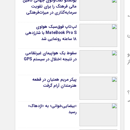
یونسکو گفت‌وگوی جهانی تامین
مالی فرهنگ را برای تقویت
سرمایه‌گذاری در میراث‌فرهنگی
،
آغاز کرد/ طراحی نظام نوین برای
صنایع خلاق
لپ‌تاپ فوق‌سبک هواوی
MateBook Pro S با شارژدهی
ی
۱۸ ساعته رونمایی شد
سقوط یک هواپیمای غیرنظامی
و
در نتیجه اختلال در سیستم‌ GPS
ز
پیکر مریم همتیان در قطعه
هنرمندان آرام گرفت
؟
،
«بیضایی‌خوانی» به «اژدهاک»
رسید