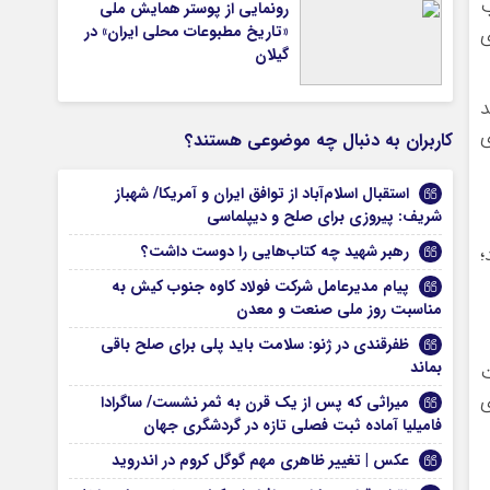
ب
رونمایی از پوستر همایش ملی
«تاریخ مطبوعات محلی ایران» در
ی
گیلان
هد
ی
کاربران به دنبال چه موضوعی هستند؟
استقبال اسلام‌آباد از توافق ایران و آمریکا/ شهباز
شریف: پیروزی برای صلح و دیپلماسی
رهبر شهید چه کتاب‌هایی را دوست داشت؟
؛
پیام مدیرعامل شرکت فولاد کاوه جنوب کیش به
مناسبت روز ملی صنعت و معدن
ظفرقندی در ژنو: سلامت باید پلی برای صلح باقی
بماند
ت
ی
میراثی که پس از یک قرن به ثمر نشست/ ساگرادا
فامیلیا آماده ثبت فصلی تازه در گردشگری جهان
عکس | تغییر ظاهری مهم گوگل کروم در اندروید