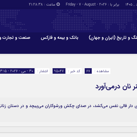
برابر با : Friday - 7 - August - 2026
ساعت :
21:28:39
گ و تاریخ (ایران و جهان)
بانک و بیمه و فارکس
صنعت و تجارت و
جاذبه‌های
فرهنگ و تاریخ (ایران و جهان)
بانک و بیمه
گزارش‌های خبری میراث فرهنگی
ارزدیجیتال
مشاهده :
67
کد خبر :
95047
انتشار :
30 - می - 2026 - 13:15
ا و هتل‌ها و
سوغات و صنایع دستی
 نان درمی‌آورد
 روی دار قالی نفس می‌کشد، در صدای چکش ورشوکاران می‌پیچد و در دستان زنان