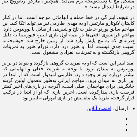
مشکل مچ پا دست‌وپنجه نرم می‌کند. همچنین، مارکو آرناتوویچ نیز
در شرایط ایده‌آل نیست.»
در نتیجه، اینزاگی در خط حمله با ابهاماتی مواجه است، اما در کنار
کاپیتان لائوتارو مارتینز، او به مهدی طارمی نیز می‌تواند اتکا کند. این
مهاجم سابق پورتو خاطرات تلخ و شیرینی از تقابل با یوونتوس دارد.
مهاجم فرانسوی افعی‌ها در نیمه اول بازی اینتر- فیورنتینا به دلیل
ضربه‌ای که به مچ پایش وارد شد، از زمین خارج شد. خوشبختانه
آسیب جدی نیست، اما او هنوز درد دارد. تورام هنوز به تمرینات
گروهی بازنگشته و به تمرینات انفرادی مشغول است.
امید اینتر این است که او به تمرینات گروهی بازگردد و بتواند در برابر
یوونتوس به میدان برود. با توجه به شرایط فعلی و ابهاماتی که
بیشتر درباره تورام وجود دارد، طارمی امیدوار است که از ابتدا در
این بازی به میدان برود. مهاجم ایرانی به‌طور معمول اولین گزینه
جایگزینی برای مهاجمان اصلی است، اگرچه در بازی‌های اخیر کمتر
فرصت بازی پیدا کرده است. آخرین باری که او از ابتدا در ترکیب
قرار گرفت، تقریباً یک ماه پیش در بازی امپولی – اینتر بود.
ارسال :
اقتصاد آنلاین