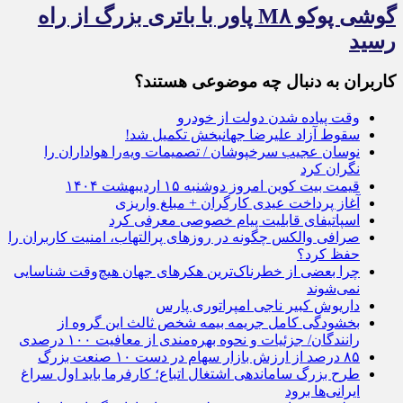
گوشی پوکو M۸ پاور با باتری بزرگ از راه
رسید
کاربران به دنبال چه موضوعی هستند؟
وقت پیاده شدن دولت از خودرو
سقوط آزاد علیرضا جهانبخش تکمیل شد!
نوسان عجیب سرخپوشان / تصمیمات ویه‌را هواداران را
نگران کرد
قیمت بیت کوین امروز دوشنبه ۱۵ اردیبهشت ۱۴۰۴
آغاز پرداخت عیدی کارگران + مبلغ واریزی
اسپاتیفای قابلیت پیام خصوصی معرفی کرد
صرافی والکس چگونه در روزهای پرالتهاب، امنیت کاربران را
حفظ کرد؟
چرا بعضی از خطرناک‌ترین هکرهای جهان هیچ‌وقت شناسایی
نمی‌شوند
داریوش کبیر ناجی امپراتوری پارس
بخشودگی کامل جریمه بیمه شخص ثالث این گروه از
رانندگان/ جزئیات و نحوه بهره‌مندی از معافیت ۱۰۰ درصدی
۸۵ درصد از ارزش بازار سهام در دست ۱۰ صنعت بزرگ
طرح بزرگ ساماندهی اشتغال اتباع؛ کارفرما باید اول سراغ
ایرانی‌ها برود