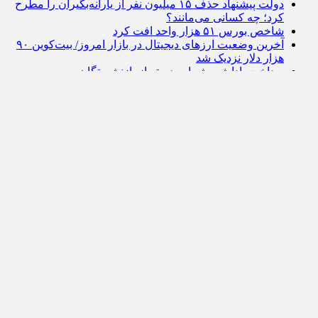
دولت پیشنهاد حذف ۱۵ میلیون نفر از یارانه‌بگیران را مطرح
کرد؛ چه کسانی می‌مانند؟
شاخص بورس ۵۱ هزار واحد افت کرد
آخرین وضعیت ارزهای دیجیتال در بازار امروز/ بیت‌کوین ۹۰
هزار دلار نزدیک شد
پرداخت پاداش ویژه این دسته از بازنشستگان
اطلاعیه وزارت جهادکشاورزی برای ثبت سفارش یک ماهه
بدون تمدید
صنایع‌دستی اصفهان؛ هویتی که پشت ویترین متوقف مانده
است
صفحه نخست
درباره مجله گردشگری
ارتباط با تیم ایران وی تورز
حریم شخصی کاربران
شرایط بازنشر از رسانه ها
خرید آگهی از ایران وی تورز
جاذبه‌های گردشگری و دیدنی
فرهنگ و تاریخ (ایران و جهان)
اطلاعات مدیکال ایران
ایران همسفر
گردشگری 724