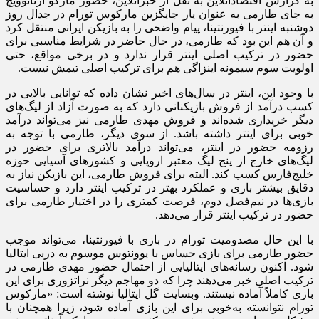
به گزارش اقتصادآنلاین به نقل از خبرآنلاین، حضور مارکو آرناتوویچ
به جای طارمی به عنوان یار جایگزین مارکوس تورام در جدال روز
دوشنبه اینتر با فیورنتینا، پیام واضحی را به بازیکن ایرانی منتقل کرد
و آن هم این بود که طارمی، در حال حاضر در شرایط مناسبی برای
حضور در ترکیب اصلی اینتر قرار ندارد و در برخی مواقع، حتی
اولویت سوم سیمونه اینزاگی هم برای ترکیب اصلی تیمش نیست.
با وجود این، اینتر در سال‌های اخیر نشان داده که توانایی بالایی در
کسب درآمد از فروش بازیکنانی دارد که به صورت آزاد از لیگ‌های
دیگر خریداری شده‌اند و فروش مهدی طارمی نیز می‌تواند درآمد
خوبی برای اینتر داشته باشد. از سوی دیگر، طارمی با توجه به
رزومه حضور در اینتر، می‌تواند درآمد بالاتری برای حضور در
لیگ‌های خارج از پنج لیگ معتبر اروپایی و کشور‌های آسیایی حوزه
خلیج‌فارس کسب کند. البته برای فروش طارمی، این بازیکن نیاز به
دقایق بیشتر بازی و عملکرد بهتر در ترکیب اینتر دارد و حساسیت
بازی‌ها در نیم‌فصل دوم، فرصت کمتری را در اختیار طارمی برای
حضور در ترکیب اینتر قرار می‌دهد.
با این حال مصدومیت تورام در بازی با فیورنتینا، می‌تواند موجب
حضور طارمی برای بازی حساس با یوونتوس موسوم به دربی ایتالیا
شود. اکنون رسانه‌های ایتالیایی از احتمال حضور مهدی طارمی در
ترکیب اصلی خبر می‌دهند چرا که دو مهاجم دیگر نراتزوری برای این
بازی کاملاً آماده نیستند. وبسایت گل ایتالیا نوشته است: «مارکوس
تورام نتوانسته به‌خوبی برای این بازی آماده شود، زیرا همچنان با