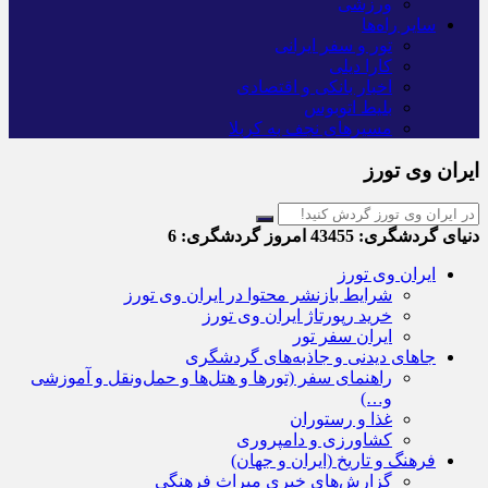
ورزشی
سایر راه‌ها
تور و سفر ایرانی
کارا دیلی
اخبار بانکی و اقتصادی
بلیط اتوبوس
مسیرهای نجف به کربلا
ایران وی تورز
دنیای گردشگری:
43455
امروز گردشگری:
6
ایران وی تورز
شرایط بازنشر محتوا در ایران وی تورز
خرید رپورتاژ ایران وی تورز
ایران سفر تور
جاهای دیدنی و جاذبه‌های گردشگری
راهنمای سفر (تورها و هتل‌ها و حمل‌و‌نقل و آموزشی
و…)
غذا و رستوران
کشاورزی و دامپروری
فرهنگ و تاریخ (ایران و جهان)
گزارش‌های خبری میراث فرهنگی