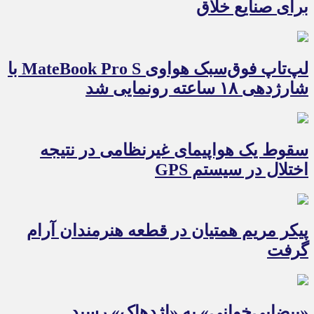
برای صنایع خلاق
لپ‌تاپ فوق‌سبک هواوی MateBook Pro S با
شارژدهی ۱۸ ساعته رونمایی شد
سقوط یک هواپیمای غیرنظامی در نتیجه
اختلال در سیستم‌ GPS
پیکر مریم همتیان در قطعه هنرمندان آرام
گرفت
«بیضایی‌خوانی» به «اژدهاک» رسید