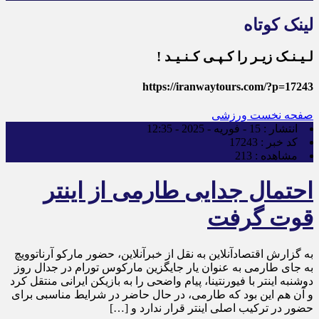
لینک کوتاه
لـیـنـک زیـر را کـپـی کـنـیـد !
https://iranwaytours.com/?p=17243
صفحه نخست
ورزشی
انتشار :
15 - فوریه - 2025 - 12:35
کد خبر :
17243
مشاهده :
213
احتمال جدایی طارمی از اینتر
قوت گرفت
به گزارش اقتصادآنلاین به نقل از خبرآنلاین، حضور مارکو آرناتوویچ
به جای طارمی به عنوان یار جایگزین مارکوس تورام در جدال روز
دوشنبه اینتر با فیورنتینا، پیام واضحی را به بازیکن ایرانی منتقل کرد
و آن هم این بود که طارمی، در حال حاضر در شرایط مناسبی برای
حضور در ترکیب اصلی اینتر قرار ندارد و […]