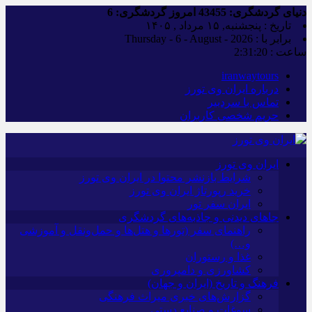
دنیای گردشگری:
43455
امروز گردشگری:
6
تاریخ : پنجشنبه, ۱۵ مرداد , ۱۴۰۵
برابر با : Thursday - 6 - August - 2026
ساعت :
2:31:21
iranwaytours
درباره ایران وی تورز
تماس با سردبیر
حریم شخصی کاربران
ایران وی تورز
شرایط بازنشر محتوا در ایران وی تورز
خرید رپورتاژ ایران وی تورز
ایران سفر تور
جاهای دیدنی و جاذبه‌های گردشگری
راهنمای سفر (تورها و هتل‌ها و حمل‌و‌نقل و آموزشی
و…)
غذا و رستوران
کشاورزی و دامپروری
فرهنگ و تاریخ (ایران و جهان)
گزارش‌های خبری میراث فرهنگی
سوغات و صنایع دستی