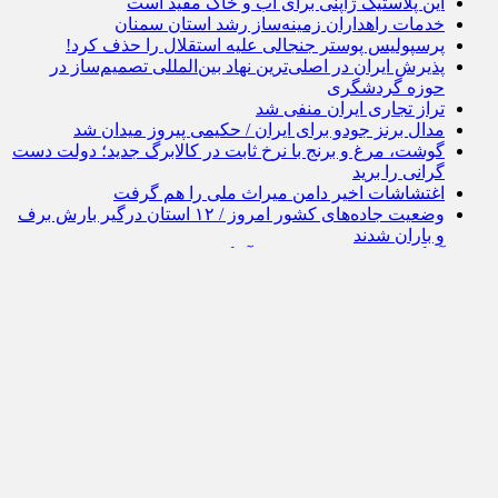
این پلاستیک ژاپنی برای آب و خاک مفید است
خدمات راهداران زمینه‌ساز رشد استان سمنان
پرسپولیس پوستر جنجالی علیه استقلال را حذف کرد!
پذیرش ایران در اصلی‌ترین نهاد بین‌المللی تصمیم‌ساز در
حوزه گردشگری
تراز تجاری ایران منفی شد
مدال برنز جودو برای ایران / حکیمی پیروز میدان شد
گوشت، مرغ و برنج با نرخ ثابت در کالابرگ جدید؛ دولت دست
گرانی را برید
اغتشاشات اخیر دامن میراث ملی را هم گرفت
وضعیت جاده‌های کشور امروز / ۱۲ استان درگیر بارش برف
و باران شدند
آهنگ بامداد خمار چاوشی / آهنگ جدید محسن چاوشی منتشر
شد
کودتای تویوتا و بی ام و به ثمر نشست
وام یارانه دولتی ویژه سرپرستان خانوار دارای فرزند +
اطلاعات بیشتر
صفحه نخست
درباره مجله گردشگری
ارتباط با تیم ایران وی تورز
حریم شخصی کاربران
شرایط بازنشر از رسانه ها
خرید آگهی از ایران وی تورز