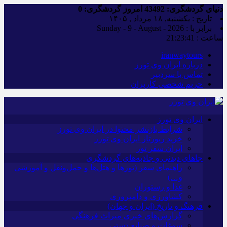
دنیای گردشگری:
43492
امروز گردشگری:
0
تاریخ : یکشنبه, ۱۸ مرداد , ۱۴۰۵
برابر با : Sunday - 9 - August - 2026
ساعت :
21:23:42
iranwaytours
درباره ایران وی تورز
تماس با سردبیر
حریم شخصی کاربران
ایران وی تورز
شرایط بازنشر محتوا در ایران وی تورز
خرید رپورتاژ ایران وی تورز
ایران سفر تور
جاهای دیدنی و جاذبه‌های گردشگری
راهنمای سفر (تورها و هتل‌ها و حمل‌و‌نقل و آموزشی
و…)
غذا و رستوران
کشاورزی و دامپروری
فرهنگ و تاریخ (ایران و جهان)
گزارش‌های خبری میراث فرهنگی
سوغات و صنایع دستی