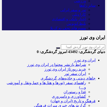
ورزشی
سایر راه‌ها
تور و سفر ایرانی
کارا دیلی
اخبار بانکی و اقتصادی
بلیط اتوبوس
مسیرهای نجف به کربلا
ایران وی تورز
دنیای گردشگری:
43492
امروز گردشگری:
0
ایران وی تورز
شرایط بازنشر محتوا در ایران وی تورز
خرید رپورتاژ ایران وی تورز
ایران سفر تور
جاهای دیدنی و جاذبه‌های گردشگری
راهنمای سفر (تورها و هتل‌ها و حمل‌و‌نقل و آموزشی
و…)
غذا و رستوران
کشاورزی و دامپروری
فرهنگ و تاریخ (ایران و جهان)
گزارش‌های خبری میراث فرهنگی