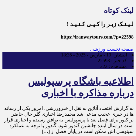
لینک کوتاه
لـیـنـک زیـر را کـپـی کـنـیـد !
https://iranwaytours.com/?p=22598
صفحه نخست
ورزشی
انتشار :
19 - مارس - 2025 - 18:35
کد خبر :
22598
مشاهده :
222
اطلاعیه باشگاه پرسپولیس
درباره مذاکره با اخباری
به گزارش اقتصاد آنلاین به نقل از خبرورزشی، امروز یکی از رسانه
ها در خبری عجیب مدعی شد محمدرضا اخباری گلر حال حاضر
تراکتور برای فصل بعد با پرسپولیس به توافق رسیده و اخباری قرار
است در سال آینده جانشین گندوز شود. گندوز با توجه به عملکرد
سینوسی اش ممکن است در پایان فصل از […]