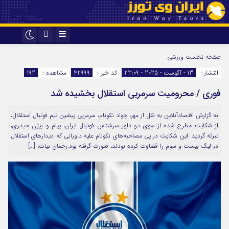
اینستاگرام
تلگرام
صفحه نخست
ورزشی
انتشار :
13 - آگوست - 2025 - 23:09
کد خبر :
42999
مشاهده :
192
فوری / محرومیت سرمربی استقلال بخشیده شد
به گزارش اقتصادآنلاین به نقل از مهر، جواد نکونام، سرمربی پیشین تیم فوتبال استقلال،
از شکایت مطرح شده از سوی دو داور سرشناس فوتبال ایران، پیام و بیژن حیدری،
تبرئه گردید. این شکایت در پی مصاحبه‌های نکونام علیه داورانی که دیدارهای استقلال
در لیگ بیست و سوم را قضاوت کرده بودند، صورت گرفته بود.رحمان بیات، […]