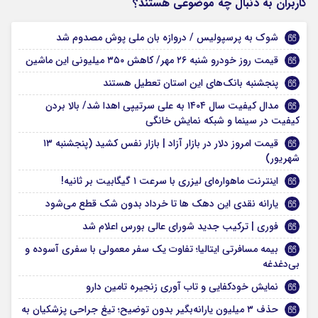
کاربران به دنبال چه موضوعی هستند؟
شوک به پرسپولیس / دروازه بان ملی پوش مصدوم شد
قیمت روز خودرو شنبه ۲۶ مهر/ کاهش ۳۵۰ میلیونی این ماشین
پنجشنبه بانک‌های این استان تعطیل هستند
مدال کیفیت سال ۱۴۰۴ به علی سرتیپی اهدا شد/ بالا بردن
کیفیت در سینما و شبکه نمایش خانگی
قیمت امروز دلار در بازار آزاد | بازار نفس کشید (پنجشنبه ۱۳
شهریور)
اینترنت ماهواره‌ای لیزری با سرعت ۱ گیگابیت بر ثانیه!
یارانه نقدی این دهک ها تا خرداد بدون شک قطع می‌شود
فوری | ترکیب جدید شورای عالی بورس اعلام شد
بیمه مسافرتی ایتالیا؛ تفاوت یک سفر معمولی با سفری آسوده و
بی‌دغدغه
نمایش خودکفایی و تاب آوری زنجیره تامین دارو
حذف ۳ میلیون یارانه‌بگیر بدون توضیح؛ تیغ جراحی پزشکیان به