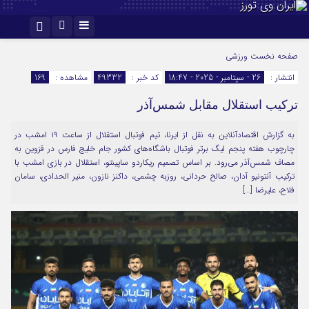
اینستاگرام
تلگرام
صفحه نخست
ورزشی
انتشار :
26 - سپتامبر - 2025 - 18:47
کد خبر :
49332
مشاهده :
169
ترکیب استقلال مقابل شمس‎‌آذر
به گزارش اقتصادآنلاین به نقل از ایرنا، تیم فوتبال استقلال از ساعت ۱۹ امشب در
چارچوب هفته پنجم لیگ برتر فوتبال باشگاه‌های کشور جام خلیج فارس در قزوین به
مصاف شمس‌آذر می‌رود. بر اساس تصمیم ریکاردو ساپینتو، استقلال در بازی امشب با
ترکیب آنتونیو آدان، صالح حردانی، روزبه چشمی، داکنز نازون، منیر الحدادی، سامان
فلاح، علیرضا […]