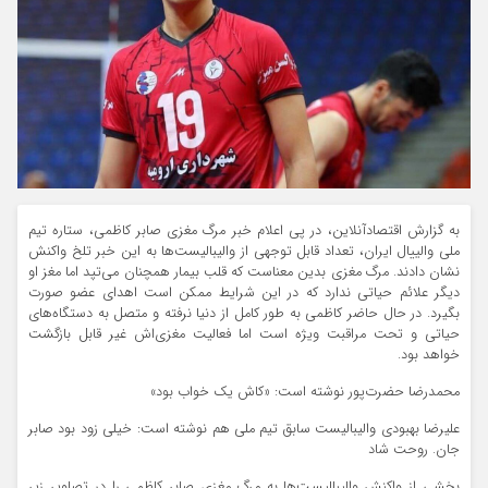
به گزارش اقتصادآنلاین، در پی اعلام خبر مرگ مغزی صابر کاظمی، ستاره تیم
ملی والییال ایران، تعداد قابل توجهی از والیبالیست‌ها به این خبر تلخ واکنش
نشان دادند. مرگ مغزی بدین معناست که قلب بیمار همچنان می‌تپد اما مغز او
دیگر علائم حیاتی ندارد که در این شرایط ممکن است اهدای عضو صورت
بگیرد. در حال حاضر کاظمی به طور کامل از دنیا نرفته و متصل به دستگاه‌های
حیاتی و تحت مراقبت ویژه است اما فعالیت مغزی‌اش غیر قابل بازگشت
خواهد بود.
محمدرضا حضرت‌پور نوشته است: «کاش یک خواب بود»
علیرضا بهبودی والیبالیست سابق تیم ملی هم نوشته است: خیلی زود بود صابر
جان. روحت شاد
بخشی از واکنش والیبالیست‌ها به مرگ مغزی صابر کاظمی را در تصاویر زیر