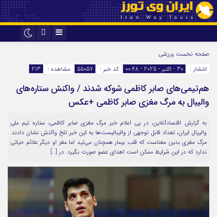
اینستاگرام
تلگرام
صفحه نخست
ورزشی
انتشار :
30 - اکتبر - 2025 - 00:48
کد خبر :
55057
مشاهده :
213
هم‌تیمی‌های صابر کاظمی شوکه شدند / واکنش ستاره‌های
والیبال به مرگ مغزی صابر کاظمی +عکس
به گزارش اقتصادآنلاین، در پی اعلام خبر مرگ مغزی صابر کاظمی، ستاره تیم ملی
والییال ایران، تعداد قابل توجهی از والیبالیست‌ها به این خبر تلخ واکنش نشان دادند.
مرگ مغزی بدین معناست که قلب بیمار همچنان می‌تپد اما مغز او دیگر علائم حیاتی
ندارد که در این شرایط ممکن است اهدای عضو صورت بگیرد. در […]