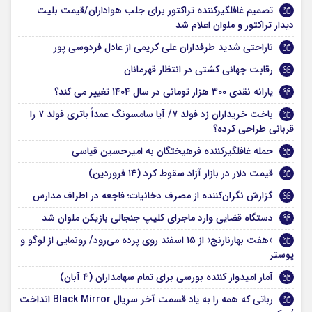
تصمیم غافلگیرکننده تراکتور برای جلب هواداران/قیمت بلیت
دیدار تراکتور و ملوان اعلام شد
ناراحتی شدید طرفداران علی کریمی از عادل فردوسی پور
رقابت جهانی کشتی در انتظار قهرمانان
یارانه نقدی ۳۰۰ هزار تومانی در سال ۱۴۰۴ تغییر می کند؟
باخت خریداران زد فولد ۷/ آیا سامسونگ عمداً باتری فولد ۷ را
قربانی طراحی کرده؟
حمله غافلگیرکننده فرهیختگان به امیرحسین قیاسی
قیمت دلار در بازار آزاد سقوط کرد (۱۴ فروردین)
گزارش نگران‌کننده از مصرف دخانیات؛ فاجعه در اطراف مدارس
دستگاه قضایی وارد ماجرای کلیپ جنجالی بازیکن ملوان شد
«هفت بهارنارنج» از ۱۵ اسفند روی پرده می‌رود/ رونمایی از لوگو و
پوستر
آمار امیدوار کننده بورسی برای تمام سهامداران (۴ آبان)
رباتی که همه را به یاد قسمت آخر سریال Black Mirror انداخت