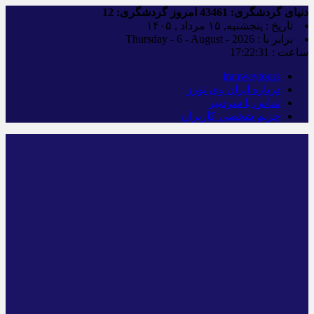
دنیای گردشگری:
43461
امروز گردشگری:
12
تاریخ : پنجشنبه, ۱۵ مرداد , ۱۴۰۵
برابر با : Thursday - 6 - August - 2026
ساعت :
17:22:31
iranwaytours
درباره ایران وی تورز
تماس با سردبیر
حریم شخصی کاربران