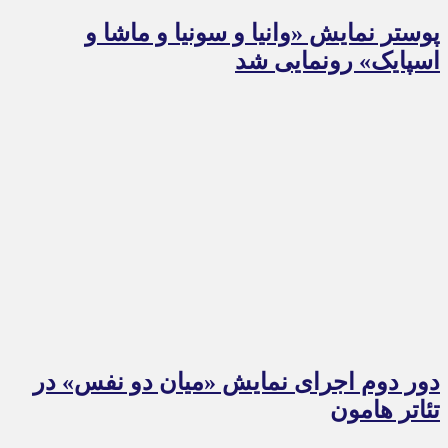
پوستر نمایش «وانیا و سونیا و ماشا و
اسپایک» رونمایی شد
دور دوم اجرای نمایش «میان دو نفس» در
تئاتر هامون