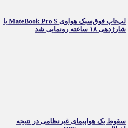
لپ‌تاپ فوق‌سبک هواوی MateBook Pro S با
شارژدهی ۱۸ ساعته رونمایی شد
سقوط یک هواپیمای غیرنظامی در نتیجه