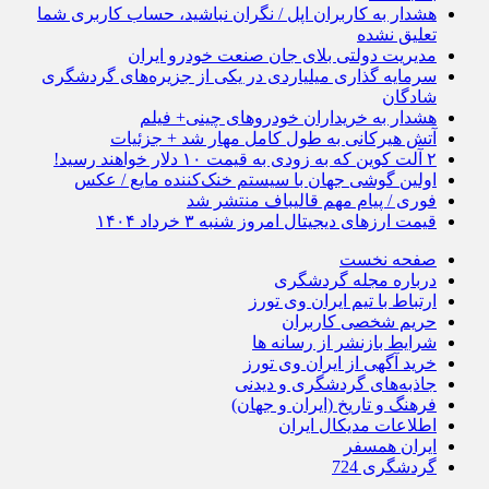
هشدار به کاربران اپل / نگران نباشید، حساب کاربری شما
تعلیق نشده
مدیریت دولتی بلای جان صنعت خودرو ایران
سرمایه گذاری میلیاردی در یکی از جزیره‌های گردشگری
شادگان
هشدار به خریداران خودروهای چینی+ فیلم
آتش هیرکانی به طول کامل مهار شد + جزئیات
۲ آلت کوین که به زودی به قیمت ۱۰ دلار خواهند رسید!
اولین گوشی جهان با سیستم خنک‌کننده مایع / عکس
فوری / پیام مهم قالیباف منتشر شد
قیمت ارز‌های دیجیتال امروز شنبه ۳ خرداد ۱۴۰۴
صفحه نخست
درباره مجله گردشگری
ارتباط با تیم ایران وی تورز
حریم شخصی کاربران
شرایط بازنشر از رسانه ها
خرید آگهی از ایران وی تورز
جاذبه‌های گردشگری و دیدنی
فرهنگ و تاریخ (ایران و جهان)
اطلاعات مدیکال ایران
ایران همسفر
گردشگری 724