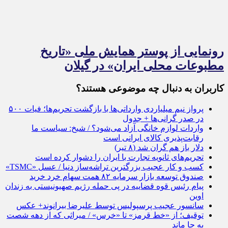
رونمایی از پوستر همایش ملی «تاریخ
مطبوعات محلی ایران» در گیلان
کاربران به دنبال چه موضوعی هستند؟
پرواز نیم میلیاردی وارداتی‌ها با بازگشت تحریم‌ها؛ فیات ۵۰۰
در صدر گرانی‌ها + جدول
واردات لوازم خانگی آزاد می‌شود؟ / شیخ: سیاست ما
رقابت‌پذیری کالای ایرانی است
دلار باز هم گران شد (۸ تیر)
تحریم‌های ثانویه تجارت با ایران را دشوار کرده است
کسب و کار عجیب بزرگترین تراشه‌ساز دنیا / عسل «TSMC»
صندوق توسعه بازار سرمایه ۸۲ همت سهام خرد خرید
پیام رئیس قوه قضاییه در پی حمله رژیم صهیونیستی به زندان
اوین
سانسور عجیب پرسپولیس توسط علیرضا بیرانوند+ عکس
توقیف؛ از «خط قرمز» تا «خرس» / میراثی که از دهه شصت
به جا ماند