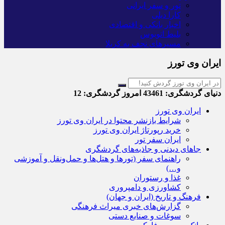
تور و سفر ایرانی
کارا دیلی
اخبار بانکی و اقتصادی
بلیط اتوبوس
مسیرهای نجف به کربلا
ایران وی تورز
دنیای گردشگری:
43461
امروز گردشگری:
12
ایران وی تورز
شرایط بازنشر محتوا در ایران وی تورز
خرید رپورتاژ ایران وی تورز
ایران سفر تور
جاهای دیدنی و جاذبه‌های گردشگری
راهنمای سفر (تورها و هتل‌ها و حمل‌و‌نقل و آموزشی
و…)
غذا و رستوران
کشاورزی و دامپروری
فرهنگ و تاریخ (ایران و جهان)
گزارش‌های خبری میراث فرهنگی
سوغات و صنایع دستی