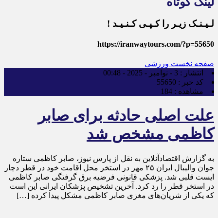
لینک کوتاه
لـیـنـک زیـر را کـپـی کـنـیـد !
https://iranwaytours.com/?p=55650
صفحه نخست
ورزشی
انتشار :
3 - نوامبر - 2025 - 00:48
کد خبر :
55650
مشاهده :
184
علت اصلی حادثه برای صابر
کاظمی مشخص شد
به گزارش اقتصادآنلاین به نقل از پارس نیوز، صابر کاظمی ستاره
جوان والیبال ایران ۲۵ مهر در استخر محل اقامت خود در قطر دچار
ایست قلبی شد. پزشکی قانونی فرضیه برق گرفتگی صابر کاظمی
در استخر قطر را رد کرد. آخرین تشخیص پزشکان ایرانی این است
که یکی از شریان‌های مغزی صابر کاظمی مشکل پیدا کرده […]