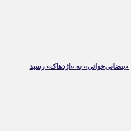
«بیضایی‌خوانی» به «اژدهاک» رسید