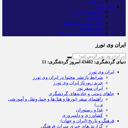
ورزشی
سایر راه‌ها
تور و سفر ایرانی
کارا دیلی
اخبار بانکی و اقتصادی
بلیط اتوبوس
مسیرهای نجف به کربلا
ایران وی تورز
دنیای گردشگری:
43482
امروز گردشگری:
11
ایران وی تورز
شرایط بازنشر محتوا در ایران وی تورز
خرید رپورتاژ ایران وی تورز
ایران سفر تور
جاهای دیدنی و جاذبه‌های گردشگری
راهنمای سفر (تورها و هتل‌ها و حمل‌و‌نقل و آموزشی
و…)
غذا و رستوران
کشاورزی و دامپروری
فرهنگ و تاریخ (ایران و جهان)
گزارش‌های خبری میراث فرهنگی