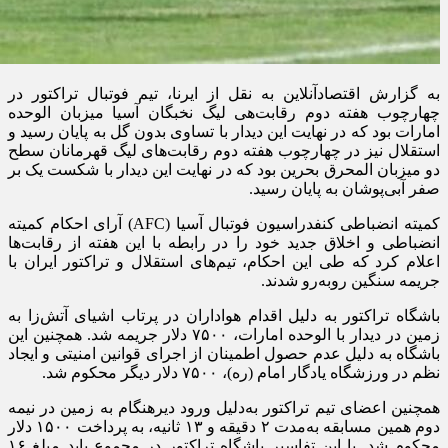
به گزارش اقتصادآنلاین به نقل از ایرنا، تیم فوتبال تراکتور در
چهارچوب هفته دوم رقابت‌هی لیگ نخبگان آسیا میزبان الوحده
امارات بود که در نهایت این دیدار با تساوی بدون گل به پایان رسید و
استقلال نیز در چهارچوب هفته دوم رقابت‌های لیگ قهرمانان سطح
دو میزبان المحرق بحرین بود که در نهایت این دیدار با شکست یک بر
صفر آبی‌پوشان به پایان رسید.
کمیته انضباطی کنفدراسیون فوتبال آسیا (AFC) آرای احکام کمیته
انضباطی و اخلاق جدید خود را در رابطه با این هفته از رقابت‌ها
اعلام کرد که طی این احکام، تیم‌های استقلال و تراکتور ایران با
جریمه سنگین رو‌به‌رو شدند.
باشگاه تراکتور به دلیل اقدام هواداران در پرتاب اشیای آتش‌زا به
زمین در دیدار با الوحده امارات، ۷۵۰۰ دلار جریمه شد. همچنین این
باشگاه به دلیل عدم حصول اطمینان از اجرای قوانین امنیتی و ایجاد
نظم در ورزشگاه یادگار امام (ره)، ۷۵۰۰ دلار دیگر محکوم شد.
همچنین اعضای تیم تراکتور به‌دلیل ورود دیرهنگام به زمین در نیمه
دوم همین مسابقه به‌مدت ۲ دقیقه و ۱۳ ثانیه، به پرداخت ۱۵۰۰ دلار
محکوم شد. با این تفاسیر باشگاه تراکتور در مجموع باید مبلغ ۱۶