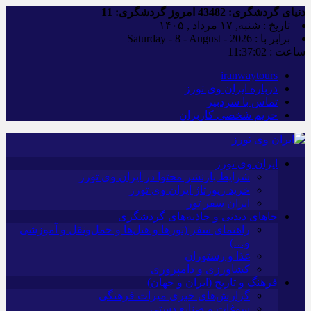
دنیای گردشگری:
43482
امروز گردشگری:
11
تاریخ : شنبه, ۱۷ مرداد , ۱۴۰۵
برابر با : Saturday - 8 - August - 2026
ساعت :
11:37:03
iranwaytours
درباره ایران وی تورز
تماس با سردبیر
حریم شخصی کاربران
ایران وی تورز
شرایط بازنشر محتوا در ایران وی تورز
خرید رپورتاژ ایران وی تورز
ایران سفر تور
جاهای دیدنی و جاذبه‌های گردشگری
راهنمای سفر (تورها و هتل‌ها و حمل‌و‌نقل و آموزشی
و…)
غذا و رستوران
کشاورزی و دامپروری
فرهنگ و تاریخ (ایران و جهان)
گزارش‌های خبری میراث فرهنگی
سوغات و صنایع دستی