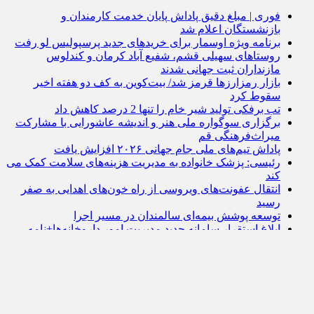
فوری | مبلغ دقیق پاداش پایان خدمت کارمندان و
بازنشستگان اعلام شد
برنامه ویژه اوسمار برای خرید‌های جدید پرسپولیس لو رفت
روستاهای سهیلی قشم، شفیع آباد کرمان و کندلوس
مازنداران ثبت جهانی شدند
بازار رمزارز‌ها قرمز شد/ بیت‌کوین به کف دو هفته اخیر
سقوط کرد
تب برفکی تولید شیر خام را تنها 2 درصد کاهش داد
برگزاری سوگواره ملی هنر و اندیشه عاشورایی با مشارکت
میراث‌فرهنگی قم
پاداش تیم‌های ملی جام جهانی ۲۰۲۶ افزایش یافت
رئیسی: پزشک خانواده به مدیریت هزینه‌های سلامت کمک می
کند
انتقال عفونت‌های ویروسی از راه خون‌های اهدایی به صفر
رسید
توسعه پوشش بیمه‌ای سالمندان در مسیر اجرا
ابلاغ استقرار سامانه جدید مدیریت امور داروخانه‌ها+نامه
هک ۱٫۴ میلیارد دلاری صرافی بای‌بیت باعث افت قیمت
اتریوم و سایر رمزارزها شد
با ۲۵۰ هزار دلاری شدن بیت کوین، برای کاردانو چه اتفاقی
می‌افتد؟
پیش‌بینی تحلیلگر معروف از چشم‌انداز ۲۵۰ هزار دلاری
بیت‌کوین