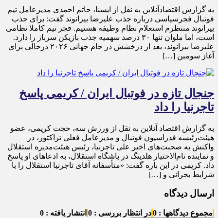
به گزارش اقتصادآنلاین به نقل از ایسنا، حاتم احمدی مدیرعامل تیم
فوتبال فجرسپاسی درباره جذب علیرضا بیرانوند گفت: برای جذب
بیرانوند منتظرم استعلام نظام وظیفه هستیم. فجر تیم کاملا نظامی
است، اما ملوان تنها ۳۰ درصد سهمیه جذب بازیکن سرباز را دارد.
علیرضا بیرانوند، بعد از درخشش در جام جهانی ۲۰۲۶ درحالی برای
آغاز سومین […]
جنجال تازه در فوتبال ایران / کریمی پاسخ
تاجرنیا را داد
به گزارش اقتصاد آنلاین به نقل از ورزش سه، حجت کریمی، عضو
هیئت‌رئیسه فدراسیون فوتبال و مدیرعامل فعلی تراکتور، در
واکنش به صحبت‌های اخیر علی تاجرنیا، رئیس هیئت‌مدیره استقلال
و نماینده تام‌الاختیار هلدینگ در باشگاه استقلال، به ادعا‌های او پاسخ
داد. کریمی در این باره گفت: «متأسفانه آقای تاجرنیا استقلال را با
شرایط بحرانی و […]
ارسال دیدگاه
مجموع دیدگاهها : 0
در انتظار بررسی : 0
انتشار یافته : 0