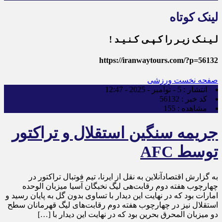
لینک کوتاه
لـیـنـک زیـر را کـپـی کـنـیـد !
https://iranwaytours.com/?p=56132
صفحه نخست
ورزشی
انتشار :
5 - نوامبر - 2025 - 12:47
کد خبر :
56132
مشاهده :
155
جریمه سنگین استقلال و تراکتور
توسط AFC
به گزارش اقتصادآنلاین به نقل از ایرنا، تیم فوتبال تراکتور در
چهارچوب هفته دوم رقابت‌هی لیگ نخبگان آسیا میزبان الوحده
امارات بود که در نهایت این دیدار با تساوی بدون گل به پایان رسید و
استقلال نیز در چهارچوب هفته دوم رقابت‌های لیگ قهرمانان سطح
دو میزبان المحرق بحرین بود که در نهایت این دیدار با […]