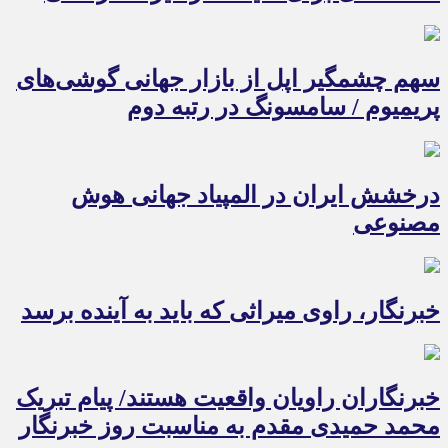
سهم چشمگیر اپل از بازار جهانی گوشی‌های
پریمیوم / سامسونگ در رتبه دوم
درخشش ایران در المپیاد جهانی هوش
مصنوعی
خبرنگار، راوی میراثی که باید به آینده برسد
خبرنگاران راویان واقعیت هستند/ پیام تبریک
محمد حمیدی مقدم به مناسبت روز خبرنگار