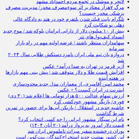
لانچر و موشک در تجمع مردم احمدآباد مشهد
مرگ ۷هزار معتاد بر اثر سوءمصرف مخدر/ مدیریت مصرف
پزشکی مخدر چیست؟
تلگرام بابت فیلترشدن پلتفرم خود در هند به دادگاه عالی
دهلی نو شکایت کرد
بیش از ۱۰ میلیون دلار از دارایی ایرانیان بلوکه شد / موج جدید
انسداد کیف‌پول‌های تتر
سهامداران منتظر باشند | عرضه اولیه مهم در راه بازار
سرمایه
دروازه بان تیم ملی ایران نامزد دستکش طلایی سال ۲۰۲۴
شد
آژیر قرمز در تهران به صدا درآمد+ عکس
افزایش قیمت طلا و دلار متوقف شد | پیش بینی مهم بازارها
در هفته آینده
محمد امین آقامیری، از معماران مدل جدید محدودسازی
اینترنت در ایران کیست؟ + عکس
ارزش سهام عدالت ۵۰۰ هزار تومانی ها اعلام شد (۳۰ دی)
فوری/ بازیگر مشهور خودکشی کرد
حاشیه جدید در استقلال / بازیکن آبی‌ها برای حضور در تمرین
شرط گذاشت
نام این سیگار مشهور ایرانی را چه کسی انتخاب کرد؟
قیمت دلار امروز به پرواز درآمد (۲۰ آبان ۱۴۰۴)
پوران درخشنده سفیر میراث ناملموس ایران شد
این کشور بهشت جدید استخراج‌کنندگان بیت‌کوین است