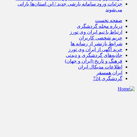
جزئیات ورود سامانه بارشی جدید / این استان‌ها بارانی
می‌شوند
صفحه نخست
درباره مجله گردشگری
ارتباط با تیم ایران وی تورز
حریم شخصی کاربران
شرایط بازنشر از رسانه ها
خرید آگهی از ایران وی تورز
جاذبه‌های گردشگری و دیدنی
فرهنگ و تاریخ (ایران و جهان)
اطلاعات مدیکال ایران
ایران همسفر
گردشگری 724
تمام حقوق مادی و معنوی این سایت متعلق به ایران وی تورز می
باشد و استفاده از مطالب با ذکر منبع بلامانع است.
طراحی شده با ❤️ توسط تیم فنی ایران وی تورز