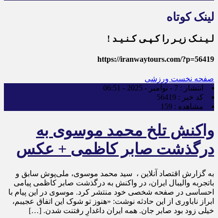
لینک کوتاه
لـیـنـک زیـر را کـپـی کـنـیـد !
https://iranwaytours.com/?p=56419
صفحه نخست
ورزشی
انتشار :
7 - نوامبر - 2025 - 06:51
کد خبر :
56419
مشاهده :
159
واکنش تلخ محمد موسوی به
درگذشت صابر کاظمی + عکس
به گزارش اقتصاد آنلاین ، سید محمد موسوی، ملی‌پوش سابق و
باتجربه والیبال ایران، در واکنش به درگذشت صابر کاظمی پیامی
احساسی در صفحه شخصی خود منتشر کرد. موسوی در این پیام با
ابراز ناباوری از این حادثه نوشت: «هنوز تو شوک این اتفاق عجیبم،
خیلی زود بود صابر جان. همه ایران داغدارِ رفتنت شدن. […]