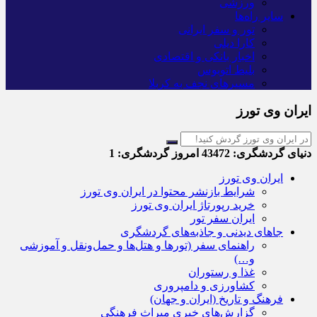
ورزشی
سایر راه‌ها
تور و سفر ایرانی
کارا دیلی
اخبار بانکی و اقتصادی
بلیط اتوبوس
مسیرهای نجف به کربلا
ایران وی تورز
دنیای گردشگری:
43472
امروز گردشگری:
1
ایران وی تورز
شرایط بازنشر محتوا در ایران وی تورز
خرید رپورتاژ ایران وی تورز
ایران سفر تور
جاهای دیدنی و جاذبه‌های گردشگری
راهنمای سفر (تورها و هتل‌ها و حمل‌و‌نقل و آموزشی
و…)
غذا و رستوران
کشاورزی و دامپروری
فرهنگ و تاریخ (ایران و جهان)
گزارش‌های خبری میراث فرهنگی