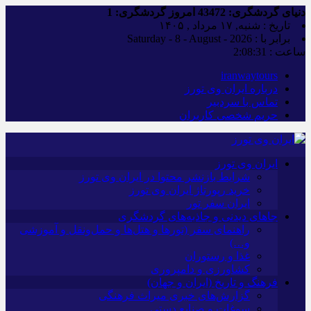
دنیای گردشگری:
43472
امروز گردشگری:
1
تاریخ : شنبه, ۱۷ مرداد , ۱۴۰۵
برابر با : Saturday - 8 - August - 2026
ساعت :
2:08:32
iranwaytours
درباره ایران وی تورز
تماس با سردبیر
حریم شخصی کاربران
ایران وی تورز
شرایط بازنشر محتوا در ایران وی تورز
خرید رپورتاژ ایران وی تورز
ایران سفر تور
جاهای دیدنی و جاذبه‌های گردشگری
راهنمای سفر (تورها و هتل‌ها و حمل‌و‌نقل و آموزشی
و…)
غذا و رستوران
کشاورزی و دامپروری
فرهنگ و تاریخ (ایران و جهان)
گزارش‌های خبری میراث فرهنگی
سوغات و صنایع دستی