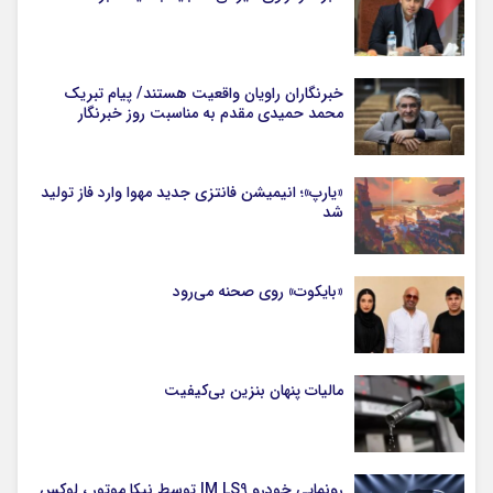
خبرنگاران راویان واقعیت هستند/ پیام تبریک
محمد حمیدی مقدم به مناسبت روز خبرنگار
«یارپ»؛ انیمیشن فانتزی جدید مهوا وارد فاز تولید
شد
«بایکوت» روی صحنه می‌رود
مالیات پنهان بنزین بی‌کیفیت
رونمایی خودرو IM LS9 توسط نیکا موتور ، لوکس