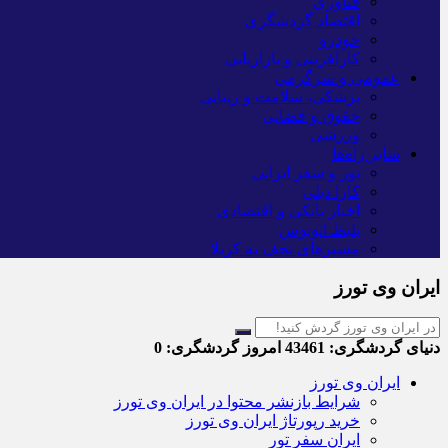
فناوری
اقتصاد گردشگری
خودرو
کارآفرینی و بازاریابی
عمومی و سرگرمی
پزشکی، سلامت و زیبایی
حقوق و قضایی
ورزشی
سایر راه‌ها
تور و سفر ایرانی
کارا دیلی
اخبار بانکی و اقتصادی
بلیط اتوبوس
مسیرهای نجف به کربلا
ایران وی تورز
دنیای گردشگری:
43461
امروز گردشگری:
0
ایران وی تورز
شرایط بازنشر محتوا در ایران وی تورز
خرید رپورتاژ ایران وی تورز
ایران سفر تور