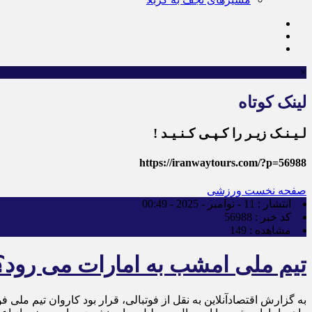
×
لینک کوتاه
لـیـنـک زیـر را کـپـی کـنـیـد !
https://iranwaytours.com/?p=56988
صفحه نخست
ورزشی
انتشار :
11 - نوامبر - 2025 - 00:49
کد خبر :
56988
مشاهده :
149
تیم ملی امشب به امارات می رود؟
به گزارش اقتصادآنلاین به نقل از فوتبالی، قرار بود کاروان تیم ملی 