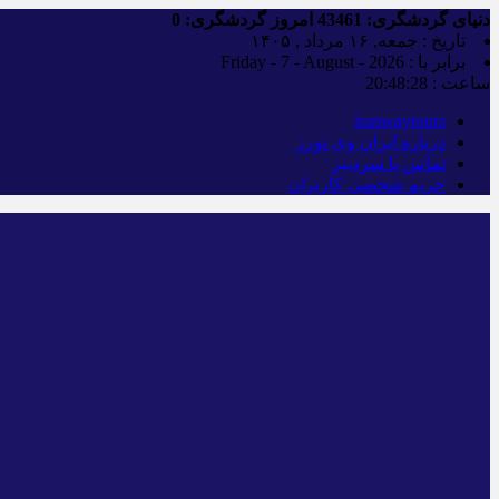
دنیای گردشگری:
43461
امروز گردشگری:
0
تاریخ : جمعه, ۱۶ مرداد , ۱۴۰۵
برابر با : Friday - 7 - August - 2026
ساعت :
20:48:29
iranwaytours
درباره ایران وی تورز
تماس با سردبیر
حریم شخصی کاربران