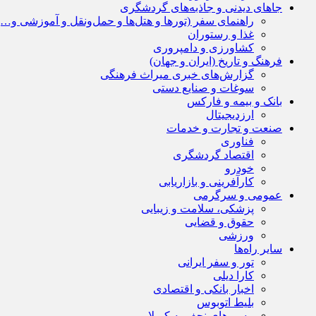
جاهای دیدنی و جاذبه‌های گردشگری
راهنمای سفر (تورها و هتل‌ها و حمل‌و‌نقل و آموزشی و…)
غذا و رستوران
کشاورزی و دامپروری
فرهنگ و تاریخ (ایران و جهان)
گزارش‌های خبری میراث فرهنگی
سوغات و صنایع دستی
بانک و بیمه و فارکس
ارزدیجیتال
صنعت و تجارت و خدمات
فناوری
اقتصاد گردشگری
خودرو
کارآفرینی و بازاریابی
عمومی و سرگرمی
پزشکی، سلامت و زیبایی
حقوق و قضایی
ورزشی
سایر راه‌ها
تور و سفر ایرانی
کارا دیلی
اخبار بانکی و اقتصادی
بلیط اتوبوس
مسیرهای نجف به کربلا