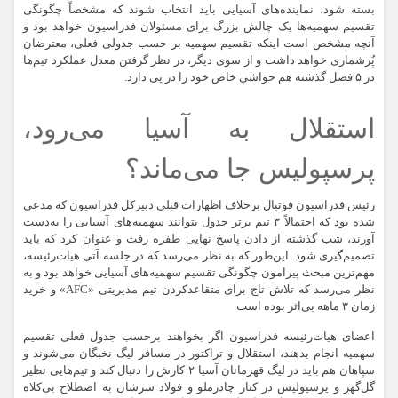
بسته شود، نماینده‌های آسیایی باید انتخاب شوند که مشخصاً چگونگی
تقسیم سهمیه‌ها یک چالش بزرگ برای مسئولان فدراسیون خواهد بود و
آنچه مشخص است اینکه تقسیم سهمیه بر حسب جدولی فعلی، معترضان
پُرشماری خواهد داشت و از سوی دیگر، در نظر گرفتن معدل عملکرد تیم‌ها
در ۵ فصل گذشته هم حواشی خاص خود را در پی دارد.
استقلال به آسیا می‌رود،
پرسپولیس جا می‌ماند؟
رئیس فدراسیون فوتبال برخلاف اظهارات قبلی دبیرکل فدراسیون که مدعی
شده بود که احتمالاً ۳ تیم برتر جدول بتوانند سهمیه‌های آسیایی را به‌دست
آورند، شب گذشته از دادن پاسخ نهایی طفره رفت و عنوان کرد که باید
تصمیم‌گیری شود. این‌طور که به نظر می‌رسد که در جلسه آتی هیات‌رئیسه،
مهم‌ترین مبحث پیرامون چگونگی تقسیم سهمیه‌های آسیایی خواهد بود و به
نظر می‌رسد که تلاش تاج برای متقاعد‌کردن تیم مدیریتی «AFC» و خرید
زمان ۳ ماهه بی‌اثر بوده است.
اعضای هیات‌رئیسه فدراسیون اگر بخواهند برحسب جدول فعلی تقسیم
سهمیه انجام بدهند، استقلال و تراکتور در مسافر لیگ نخبگان می‌شوند و
سپاهان هم باید در لیگ قهرمانان آسیا ۲ کارش را دنبال کند و تیم‌هایی نظیر
گل‌گهر و پرسپولیس در کنار چادرملو و فولاد سرشان به اصطلاح بی‌کلاه