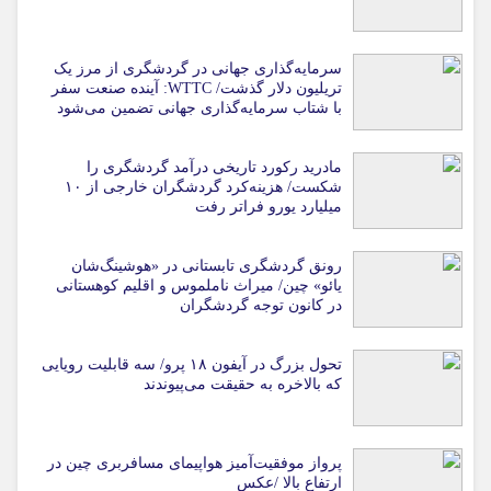
سرمایه‌گذاری جهانی در گردشگری از مرز یک
تریلیون دلار گذشت/ WTTC: آینده صنعت سفر
با شتاب سرمایه‌گذاری جهانی تضمین می‌شود
مادرید رکورد تاریخی درآمد گردشگری را
شکست/ هزینه‌کرد گردشگران خارجی از ۱۰
میلیارد یورو فراتر رفت
رونق گردشگری تابستانی در «هوشینگ‌شان
یائو» چین/ میراث ناملموس و اقلیم کوهستانی
در کانون توجه گردشگران
تحول بزرگ در آیفون ۱۸ پرو/ سه قابلیت رویایی
که بالاخره به حقیقت می‌پیوندند
پرواز موفقیت‌آمیز هواپیمای مسافربری چین در
ارتفاع بالا /عکس