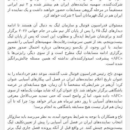
شرکت‌کننده، سهمیه نماینده‌های ایران هم بیشتر شده و ۲ تیم ایرانی
مستقیماً در مرحله گروهی مسابقات حضور خواهند داشت و یک نماینده از
ایران هم در لیگ قهرمانان آسیا ۲ شرکت خواهد کرد.
مسئولان فدراسیون فوتبال و سازمان لیگ به دنبال آن هستند تا ادامه
دیدار‌های لیگ ۲۵ را پس از پایان کار تیم ملی در جام جهانی ۲۰۲۶ برگزار
کنند و برای‌شان شرایط ایده‌آل و مطلوب این است که پس از پایان لیگ
بیست‌وپنجم، بعد از تعیین سرنوشت رقابت‌ها، سهمیه‌های آسیایی را تقسیم
نمایند. با این وجود، از یک‌سو زمزمه‌هایی درباره احتمال صدور مجوز
برگزاری ادامه مسابقات لیگ مطرح است و از سوی دیگر، رایزنی‌ها با
«AFC» پیشرفت امیدوارکننده‌ای نداشته که همین مسئله چالش‌برانگیز
شده است.
مهدی تاج، رئیس فدراسیون فوتبال شب گذشته، موعد دهم خردادماه را به
عنوان تاریخ اعلام نماینده‌های ایران در فصل آتی پیکار‌های آسیایی عنوان
کرد؛ آن‌هم در شرایطی‌که مشخصاً تا آن زمان، هیچ مسابقه‌ای در عرصه
باشگاهی برگزار نخواهد شد. تاج عنوان کرد که شاید مهلت یک‌ماهه از سوی
«AFC» داده شود، اما پُر واضح است که حتی تمدید ضرب‌الاجل معرفی
نماینده‌های آسیایی تا روز دهم تیرماه هم بی‌اثر خواهد بود؛ چرا که تا آن
زمان هم قرار نیست هیچ مسابقه باشگاهی به انجام برسد!
تاج و همکاران با توجه به شرایط به‌وجود آمده، به نظر می‌رسد باید سازوکار
انتخاب نماینده‌های ایران در فصل آتی آسیایی را پیش از تعیین‌تکلیف لیگ
بیست‌وپنجم چینش کنند. در واقع قبل از آنکه پرونده فصل جاری لیگ برتر