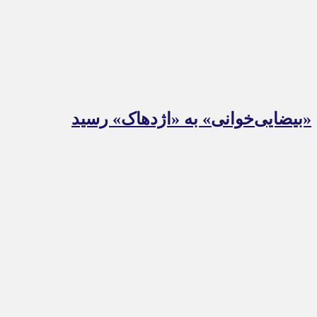
«بیضایی‌خوانی» به «اژدهاک» رسید