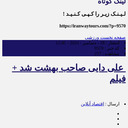
لینک کوتاه
لـیـنـک زیـر را کـپـی کـنـیـد !
https://iranwaytours.com/?p=9570
صفحه نخست
ورزشی
انتشار :
28 - دسامبر - 2024 - 12:41
کد خبر :
9570
مشاهده :
257
علی دایی صاحب بهشت شد +
فیلم
ارسال :
اقتصاد آنلاین