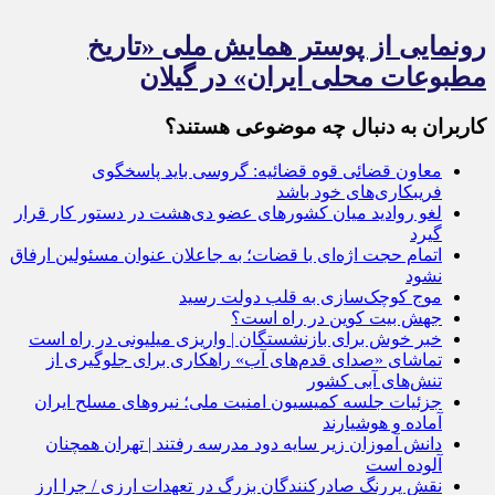
رونمایی از پوستر همایش ملی «تاریخ
مطبوعات محلی ایران» در گیلان
کاربران به دنبال چه موضوعی هستند؟
معاون قضائی قوه قضائیه: گروسی باید پاسخگوی
فریبکاری‌های خود باشد
لغو روادید میان کشورهای عضو دی‌هشت در دستور کار قرار
گیرد
اتمام حجت اژه‌ای با قضات؛ به جاعلان عنوان مسئولین ارفاق
نشود
موج کوچک‌سازی به قلب دولت رسید
جهش بیت کوین در راه است؟
خبر خوش برای بازنشستگان | واریزی میلیونی در راه است
تماشای «صدای قدم‌های آب» راهکاری برای جلوگیری از
تنش‌های آبی کشور
جزئیات جلسه کمیسیون امنیت ملی؛ نیروهای مسلح ایران
آماده‌ و هوشیارند
دانش آموزان زیر سایه دود مدرسه رفتند | تهران همچنان
آلوده است
نقش پررنگ صادرکنندگان بزرگ در تعهدات ارزی / چرا ارز