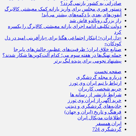
صادراتی به کشور بازنمی‌گردد؟
دستور فوری مجلس برای واریز یارانه کمک معیشتی کالابرگ
آیفون‌های بعدی با دکمه‌های بیشتر می‌آید!
راز بزرگ رونالدو فاش شد
دولت تکلیف ادامه اجرای یارانه معیشتی کالابرگ را یکسره
کرد
«دل ایران»؛ ابتکار اجتماعی هگتا برای «بازآفرینی امید در دل
کودکان»
صنایع خلاق ایران؛ ظرفیت‌های عظیم، چالش‌های پابرجا
حمله نهنگ‌ها در هفته سوم می؛ کدام آلت‌کوین‌ها شکار شدند؟
پیشنهاد نجومی برای پدیده لیگ برتر
صفحه نخست
درباره مجله گردشگری
ارتباط با تیم ایران وی تورز
حریم شخصی کاربران
شرایط بازنشر از رسانه ها
خرید آگهی از ایران وی تورز
جاذبه‌های گردشگری و دیدنی
فرهنگ و تاریخ (ایران و جهان)
اطلاعات مدیکال ایران
ایران همسفر
گردشگری 724