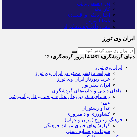
تور و سفر ایرانی
کارا دیلی
اخبار بانکی و اقتصادی
بلیط اتوبوس
مسیرهای نجف به کربلا
ایران وی تورز
دنیای گردشگری:
43461
امروز گردشگری:
12
ایران وی تورز
شرایط بازنشر محتوا در ایران وی تورز
خرید رپورتاژ ایران وی تورز
ایران سفر تور
جاهای دیدنی و جاذبه‌های گردشگری
راهنمای سفر (تورها و هتل‌ها و حمل‌و‌نقل و آموزشی
و…)
غذا و رستوران
کشاورزی و دامپروری
فرهنگ و تاریخ (ایران و جهان)
گزارش‌های خبری میراث فرهنگی
سوغات و صنایع دستی