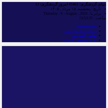
دنیای گردشگری:
43461
امروز گردشگری:
12
تاریخ : پنجشنبه, ۱۵ مرداد , ۱۴۰۵
برابر با : Thursday - 6 - August - 2026
ساعت :
19:53:35
iranwaytours
درباره ایران وی تورز
تماس با سردبیر
حریم شخصی کاربران