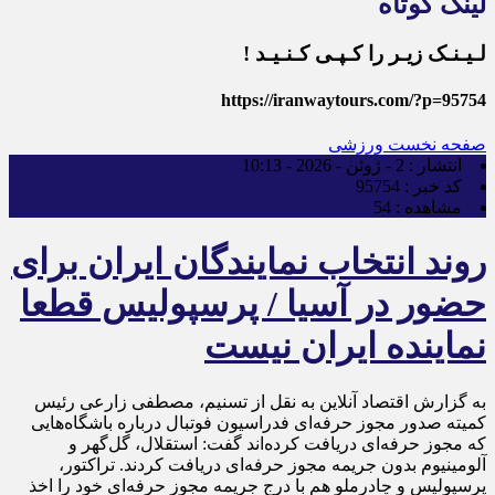
لینک کوتاه
لـیـنـک زیـر را کـپـی کـنـیـد !
https://iranwaytours.com/?p=95754
صفحه نخست
ورزشی
انتشار :
2 - ژوئن - 2026 - 10:13
کد خبر :
95754
مشاهده :
54
روند انتخاب نمایندگان ایران برای
حضور در آسیا / پرسپولیس قطعا
نماینده ایران نیست
به گزارش اقتصاد آنلاین به نقل از تسنیم، مصطفی زارعی رئیس
کمیته صدور مجوز حرفه‌ای فدراسیون فوتبال درباره باشگاه‌هایی
که مجوز حرفه‌ای دریافت کرده‌اند گفت: استقلال، گل‌گهر و
آلومینیوم بدون جریمه مجوز حرفه‌ای دریافت کردند. تراکتور،
پرسپولیس و چادرملو هم با درج جریمه مجوز حرفه‌ای خود را اخذ