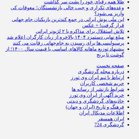
طلا همه رقبای خود را پشت سر گذاشت
وعده‌های تکراری و جیب خالی بازنشستگان؛ معوقات کی
واریز می‌شود؟
این ملی پوش ایرانی در جمع کندترین بازیکنان جام جهانی
قرار گرفت! + عکس
تلاش استقلال برای مذاکره با ۲ لژیونر ایرانی
مبلغ نهایی دستمزد ۱۴۰۴ بالاخره از زبان کارگران اعلام شد
پرسپولیسی‌ها برای رسیدن به جام‌جهانی رقابت می کنند
پیشنهاد توزیع ماهانه کالاهای اساسی با قیمت سال ۱۴۰۰؛ از
گوشت تا برنج
صفحه نخست
درباره مجله گردشگری
ارتباط با تیم ایران وی تورز
حریم شخصی کاربران
شرایط بازنشر از رسانه ها
خرید آگهی از ایران وی تورز
جاذبه‌های گردشگری و دیدنی
فرهنگ و تاریخ (ایران و جهان)
اطلاعات مدیکال ایران
ایران همسفر
گردشگری 724