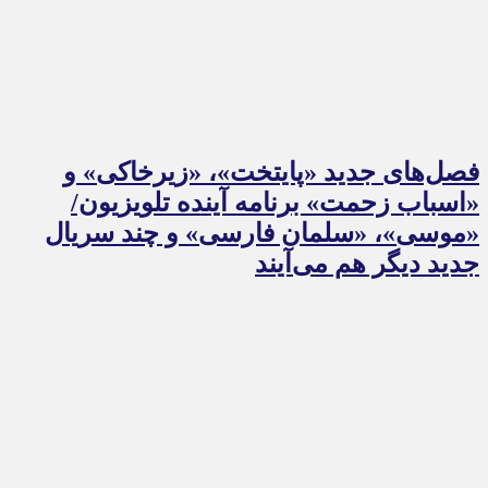
فصل‌های جدید «پایتخت»، «زیرخاکی» و
«اسباب زحمت» برنامه آینده تلویزیون/
«موسی»، «سلمان فارسی» و چند سریال
جدید دیگر هم می‌آیند