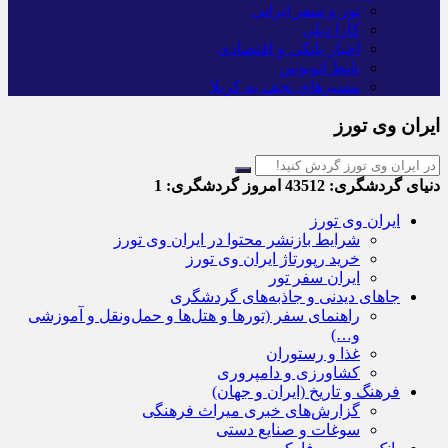
تور و سفر ایرانی
کارا دیلی
اخبار بانکی و اقتصادی
بلیط اتوبوس
مسیرهای نجف به کربلا
ایران وی تورز
دنیای گردشگری:
43512
امروز گردشگری:
1
ایران وی تورز
شرایط بازنشر محتوا در ایران وی تورز
خرید رپورتاژ ایران وی تورز
ایران سفر تور
جاهای دیدنی و جاذبه‌های گردشگری
راهنمای سفر (تورها و هتل‌ها و حمل‌و‌نقل و آموزشی
و…)
غذا و رستوران
کشاورزی و دامپروری
فرهنگ و تاریخ (ایران و جهان)
گزارش‌های خبری میراث فرهنگی
سوغات و صنایع دستی