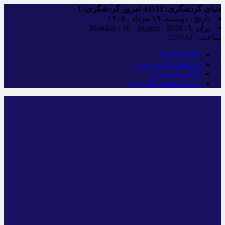
دنیای گردشگری:
43512
امروز گردشگری:
1
تاریخ : دوشنبه, ۱۹ مرداد , ۱۴۰۵
برابر با : Monday - 10 - August - 2026
ساعت :
5:37:33
iranwaytours
درباره ایران وی تورز
تماس با سردبیر
حریم شخصی کاربران