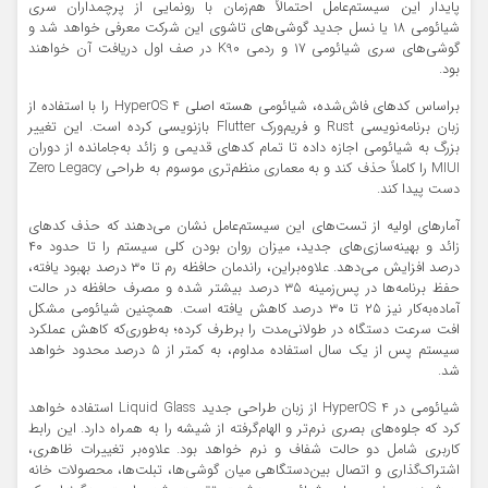
پایدار این سیستم‌عامل احتمالاً هم‌زمان با رونمایی از پرچمداران سری
شیائومی ۱۸ یا نسل جدید گوشی‌های تاشوی این شرکت معرفی خواهد شد و
گوشی‌های سری شیائومی ۱۷ و ردمی K90 در صف اول دریافت آن خواهند
بود.
براساس کدهای فاش‌شده، شیائومی هسته اصلی HyperOS 4 را با استفاده از
زبان برنامه‌نویسی Rust و فریم‌ورک Flutter بازنویسی کرده است. این تغییر
بزرگ به شیائومی اجازه داده تا تمام کدهای قدیمی و زائد به‌جامانده از دوران
MIUI را کاملاً حذف کند و به معماری منظم‌تری موسوم به طراحی Zero Legacy
دست پیدا کند.
آمارهای اولیه از تست‌های این سیستم‌عامل نشان می‌دهند که حذف کدهای
زائد و بهینه‌سازی‌های جدید، میزان روان بودن کلی سیستم را تا حدود ۴۰
درصد افزایش می‌دهد. علاوه‌براین، راندمان حافظه رم تا ۳۰ درصد بهبود یافته،
حفظ برنامه‌ها در پس‌زمینه ۳۵ درصد بیشتر شده و مصرف حافظه در حالت
آماده‌به‌کار نیز ۲۵ تا ۳۰ درصد کاهش یافته است. همچنین شیائومی مشکل
افت سرعت دستگاه در طولانی‌مدت را برطرف کرده؛ به‌طوری‌که کاهش عملکرد
سیستم پس از یک سال استفاده مداوم، به کمتر از ۵ درصد محدود خواهد
شد.
شیائومی در HyperOS 4 از زبان طراحی جدید Liquid Glass استفاده خواهد
کرد که جلوه‌های بصری نرم‌تر و الهام‌گرفته از شیشه را به همراه دارد. این رابط
کاربری شامل دو حالت شفاف و نرم خواهد بود. علاوه‌بر تغییرات ظاهری،
اشتراک‌گذاری و اتصال بین‌دستگاهی میان گوشی‌ها، تبلت‌ها، محصولات خانه