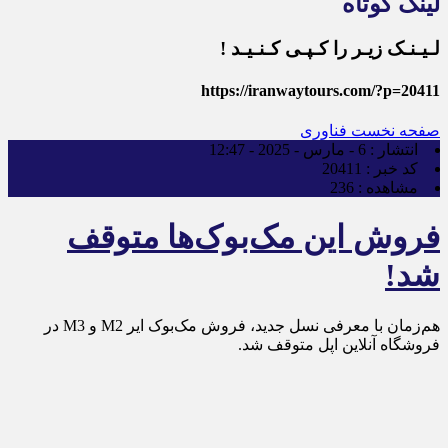
لینک کوتاه
لـیـنـک زیـر را کـپـی کـنـیـد !
https://iranwaytours.com/?p=20411
صفحه نخست
فناوری
انتشار :
6 - مارس - 2025 - 12:47
کد خبر :
20411
مشاهده :
236
فروش این مک‌بوک‌ها متوقف
شد!
هم‌زمان با معرفی نسل جدید، فروش مک‌بوک ایر M2 و M3 در
فروشگاه آنلاین اپل متوقف شد.