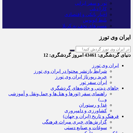
تور و سفر ایرانی
کارا دیلی
اخبار بانکی و اقتصادی
بلیط اتوبوس
مسیرهای نجف به کربلا
ایران وی تورز
دنیای گردشگری:
43461
امروز گردشگری:
12
ایران وی تورز
شرایط بازنشر محتوا در ایران وی تورز
خرید رپورتاژ ایران وی تورز
ایران سفر تور
جاهای دیدنی و جاذبه‌های گردشگری
راهنمای سفر (تورها و هتل‌ها و حمل‌و‌نقل و آموزشی
و…)
غذا و رستوران
کشاورزی و دامپروری
فرهنگ و تاریخ (ایران و جهان)
گزارش‌های خبری میراث فرهنگی
سوغات و صنایع دستی