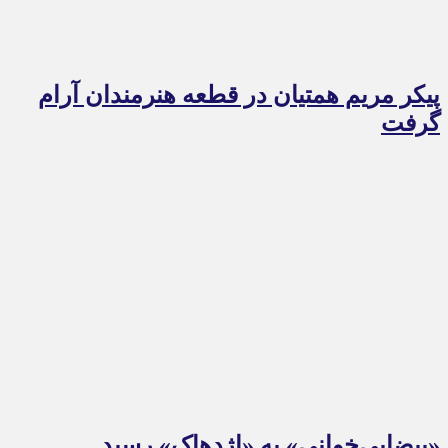
پیکر مریم همتیان در قطعه هنرمندان آرام
گرفت
«بیضایی‌خوانی» به «اژدهاک» رسید