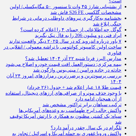
است؟
از پشتیبانی شارژ ۴۵ وات تا سنسور ۵۰ مگاپیکسلی/ اولین
مشخصات گلکسی S26 FE فاش شد
بخشنامه به‌کارگیری نیروهای داوطلب درمانی در شرایط
جنگی ابلاغ شد
گوگل چه اطلاعاتی از جمنای ۴ را اعلام کرده است؟
ایراد فنی دو میلیون 206 را به فال نیک بگیرید
۷ باور درباره اندروید که در سال ۲۰۲۵ دیگر واقعیت ندارند
ساخت اولین کامپیوتر کوانتومی با تراشه‌ معمولی / انقلابی در
فناوری
مدارس البرز فردا شنبه ۲۲ آذر ۱۴۰۴ تعطیل شد؟
بیمه مرکزی: دستورالعمل افت قیمت خودرو اصلاح می‌شود
حادثه در جاده ورامین / مینی‌بوس واژگون شد
بررسی پرسودترین و پرضررترین رمزارزهای امروز ۲۴ آبان
۱۴۰۴
قیمت طلا ۱۸ عیار اعلام شد + جدول (۲۶ خرداد)
با وجود حذف مونرو از صرافی‌های ارزهای دیجیتال، استفاده
از آن همچنان ادامه دارد
ترکیب سپاهان برابر تراکتور مشخص شد
واکنش جالب ایرج طهماسب به وعده‌های آمریکایی‌ها
سپاه: یک کشتی مظنون به همکاری با ارتش آمریکا توقیف
شد
تلگرام در یک سال چقدر درآمد دارد؟
واکنش ورویا غفوری به حمله آمریکا و اسرائیل / تجاوز به