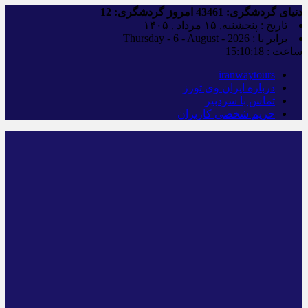
دنیای گردشگری:
43461
امروز گردشگری:
12
تاریخ : پنجشنبه, ۱۵ مرداد , ۱۴۰۵
برابر با : Thursday - 6 - August - 2026
ساعت :
15:10:20
iranwaytours
درباره ایران وی تورز
تماس با سردبیر
حریم شخصی کاربران