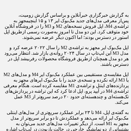
به گزارش خبرگزاری خبرآنلاین و براساس گزارش زومیت،
پس‌از معرفی مدل‌های جدید مک‌بوک ایر ۱۳ و ۱۵ اینچیمجهز به
تراشه‌ی M4، اپل فروش نسخه‌های M2 و M3 را در فروشگاه آنلاین
خود متوقف کرد. این دو مدل تا امروز به‌صورت رسمی ازطریق اپل
استور در دسترس بودند؛ اما اکنون دیگر عرضه نمی‌شوند.
اپل مک‌بوک ایر مجهز به تراشه‌ی M2 را سال ۲۰۲۲ عرضه کرد و
مدل M3 این لپ‌تاپ در سال ۲۰۲۴ روانه‌ی بازار شد. انتظار می‌رود
هر دو مدل همچنان ازطریق فروشگاه محصولات رفربیشد اپل در
دسترس باشند.
اپل مقایسه‌ی مستقیمی بین عملکرد مک‌بوک ایر M4 و مدل‌های M2
یا M3 ارائه نکرده و نسخه‌ی جدید را با مک‌بوک ایرهای مجهز به
پردازنده‌های اینتل و تراشه‌ی M1 مقایسه کرده است. هنگام معرفی
تراشه‌ی M4 در آیپد پرو، اپل ادعا کرد که این تراشه در پردازش‌های
تک‌هسته‌ای و چندهسته‌ای حدود ۲۰ درصد سریع‌تر از M3 عمل
می‌کند.
به گفته‌ی اپل، M4 تا ۲۳ برابر عملکرد سریع‌تری از مدل‌های اینتلی
مک‌بوک ایر ارائه می‌دهد و عملکردش تا دو برابر سریع‌تر از مدل
مجهز به M1 است. از دیگر تغییرات مدل‌های جدید می‌توان به
پشتیبانی از دو نمایشگر خارجی در حالت بازبودن درِ لپ‌تاپ اشاره