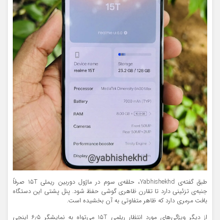
طبق گفته‌ی Yabhishekhd، حلقه‌ی سوم در ماژول دوربین ریملی ۱۵T صرفاً
جنبه‌ی تزئینی دارد تا تقارن ظاهری گوشی حفظ شود. پنل پشتی این دستگاه
بافت مرمری دارد که ظاهر متفاوتی به آن بخشیده است.
از دیگر ویژگی‌های مورد انتظار ریلمی ۱۵T می‌تواه به نمایشگر ۶٫۵ اینچی