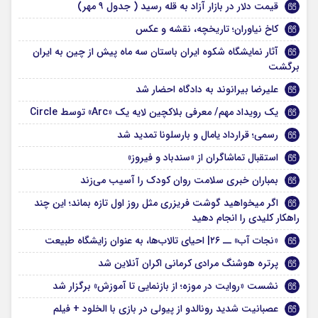
قیمت دلار در بازار آزاد به قله رسید ( جدول ۹ مهر)
کاخ نیاوران؛ تاریخچه، نقشه و عکس
آثار نمایشگاه شکوه ایران باستان سه ماه پیش از چین به ایران
برگشت
علیرضا بیرانوند به دادگاه احضار شد
یک رویداد مهم/ معرفی بلاکچین لایه یک «Arc» توسط Circle
رسمی؛ قرارداد یامال و بارسلونا تمدید شد
استقبال تماشاگران از «سندباد و فیروز»
بمباران خبری سلامت روان کودک را آسیب می‌زند
اگر میخواهید گوشت فریزری مثل روز اول تازه بماند؛ این چند
راهکار کلیدی را انجام دهید
«نجات آب» ــ ۲۶| احیای تالاب‌ها، به عنوان زایشگاه طبیعت
پرتره هوشنگ مرادی کرمانی اکران آنلاین شد
نشست «روایت در موزه؛ از بازنمایی تا آموزش» برگزار شد
عصبانیت شدید رونالدو از پیولی در بازی با الخلود + فیلم