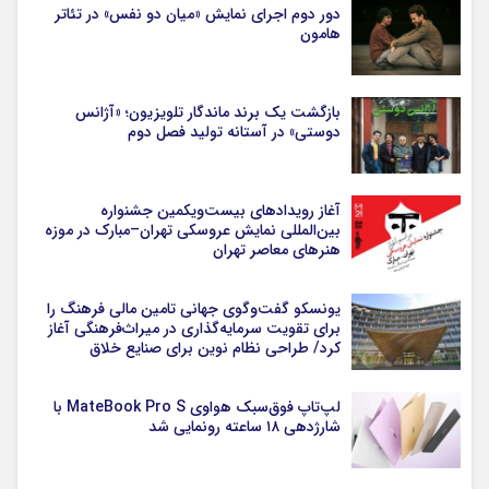
دور دوم اجرای نمایش «میان دو نفس» در تئاتر
هامون
بازگشت یک برند ماندگار تلویزیون؛ «آژانس
دوستی» در آستانه تولید فصل دوم
آغاز رویدادهای بیست‌ویکمین جشنواره
بین‌المللی نمایش عروسکی تهران–مبارک در موزه
هنرهای معاصر تهران
یونسکو گفت‌وگوی جهانی تامین مالی فرهنگ را
برای تقویت سرمایه‌گذاری در میراث‌فرهنگی آغاز
کرد/ طراحی نظام نوین برای صنایع خلاق
لپ‌تاپ فوق‌سبک هواوی MateBook Pro S با
شارژدهی ۱۸ ساعته رونمایی شد