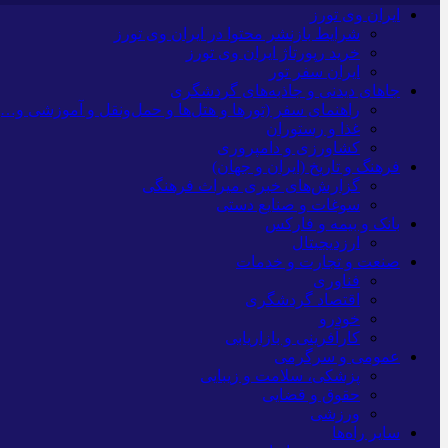
ایران وی تورز
شرایط بازنشر محتوا در ایران وی تورز
خرید رپورتاژ ایران وی تورز
ایران سفر تور
جاهای دیدنی و جاذبه‌های گردشگری
راهنمای سفر (تورها و هتل‌ها و حمل‌و‌نقل و آموزشی و…)
غذا و رستوران
کشاورزی و دامپروری
فرهنگ و تاریخ (ایران و جهان)
گزارش‌های خبری میراث فرهنگی
سوغات و صنایع دستی
بانک و بیمه و فارکس
ارزدیجیتال
صنعت و تجارت و خدمات
فناوری
اقتصاد گردشگری
خودرو
کارآفرینی و بازاریابی
عمومی و سرگرمی
پزشکی، سلامت و زیبایی
حقوق و قضایی
ورزشی
سایر راه‌ها