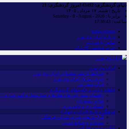
دنیای گردشگری:
43492
امروز گردشگری:
21
تاریخ : شنبه, ۱۷ مرداد , ۱۴۰۵
برابر با : Saturday - 8 - August - 2026
ساعت :
17:36:44
iranwaytours
درباره ایران وی تورز
تماس با سردبیر
حریم شخصی کاربران
ایران وی تورز
شرایط بازنشر محتوا در ایران وی تورز
خرید رپورتاژ ایران وی تورز
ایران سفر تور
جاهای دیدنی و جاذبه‌های گردشگری
راهنمای سفر (تورها و هتل‌ها و حمل‌و‌نقل و آموزشی و…)
غذا و رستوران
کشاورزی و دامپروری
فرهنگ و تاریخ (ایران و جهان)
گزارش‌های خبری میراث فرهنگی
سوغات و صنایع دستی
بانک و بیمه و فارکس