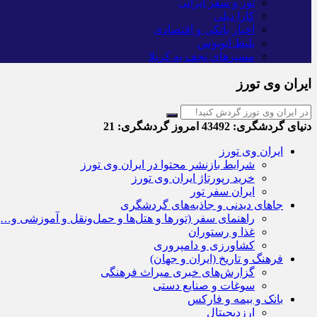
تور و سفر ایرانی
کارا دیلی
اخبار بانکی و اقتصادی
بلیط اتوبوس
مسیرهای نجف به کربلا
ایران وی تورز
دنیای گردشگری:
43492
امروز گردشگری:
21
ایران وی تورز
شرایط بازنشر محتوا در ایران وی تورز
خرید رپورتاژ ایران وی تورز
ایران سفر تور
جاهای دیدنی و جاذبه‌های گردشگری
راهنمای سفر (تورها و هتل‌ها و حمل‌و‌نقل و آموزشی و…)
غذا و رستوران
کشاورزی و دامپروری
فرهنگ و تاریخ (ایران و جهان)
گزارش‌های خبری میراث فرهنگی
سوغات و صنایع دستی
بانک و بیمه و فارکس
ارزدیجیتال