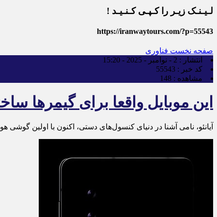
لـیـنـک زیـر را کـپـی کـنـیـد !
https://iranwaytours.com/?p=55543
صفحه نخست
فناوری
انتشار :
2 - نوامبر - 2025 - 15:20
کد خبر :
55543
مشاهده :
148
این موبایل واقعا برای گیمرها سا
آیانئو، نامی آشنا در دنیای کنسول‌های دستی، اکنون با اولین گوشی هوش