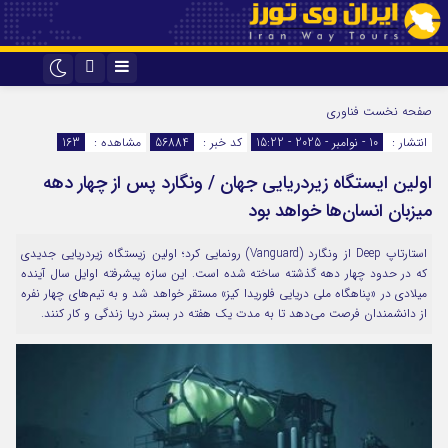
اینستاگرام
تلگرام
صفحه نخست
فناوری
انتشار :
10 - نوامبر - 2025 - 15:22
کد خبر :
56884
مشاهده :
163
اولین ایستگاه زیردریایی جهان / ونگارد پس از چهار دهه
میزبان انسان‌ها خواهد بود
استارتاپ Deep از ونگارد (Vanguard) رونمایی کرد؛ اولین زیستگاه زیردریایی جدیدی
که در حدود چهار دهه گذشته ساخته شده است. این سازه پیشرفته اوایل سال آینده
میلادی در «پناهگاه ملی دریایی فلوریدا کیز» مستقر خواهد شد و به تیم‌های چهار نفره
از دانشمندان فرصت می‌دهد تا به مدت یک هفته در بستر دریا زندگی و کار کنند.