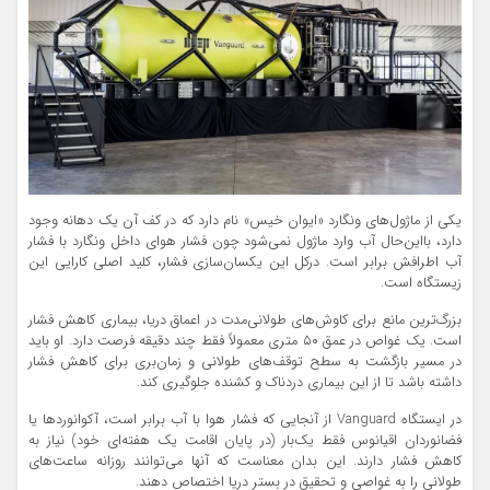
یکی از ماژول‌های ونگارد «ایوان خیس» نام دارد که در کف آن یک دهانه وجود
دارد، بااین‌حال ‌آب وارد ماژول نمی‌شود چون فشار هوای داخل ونگارد با فشار
آب اطرافش برابر است. درکل این یکسان‌سازی فشار، کلید اصلی کارایی این
زیستگاه است.
بزرگ‌ترین مانع برای کاوش‌های طولانی‌مدت در اعماق دریا، بیماری کاهش فشار
است. یک غواص در عمق ۵۰ متری معمولاً فقط چند دقیقه فرصت دارد. او باید
در مسیر بازگشت به سطح توقف‌های طولانی و زمان‌بری برای کاهش فشار
داشته باشد تا از این بیماری دردناک و کشنده جلوگیری کند.
در ایستگاه Vanguard از آنجایی که فشار هوا با آب برابر است، آکوانوردها یا
فضانوردان اقیانوس فقط یک‌بار (در پایان اقامت یک هفته‌ای خود) نیاز به
کاهش فشار دارند. این بدان معناست که آنها می‌توانند روزانه ساعت‌های
طولانی را به غواصی و تحقیق در بستر دریا اختصاص دهند.