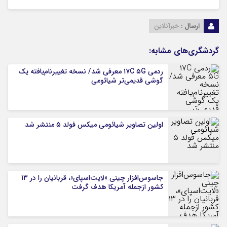
ارسال :
خبرآنلاین
گردشگری‌های مشابه:
ردمی ۱۷C ۵G معرفی شد/ نسخه تغییرنام‌یافته یک
گوشی قدیمی‌تر شیائومی
اولین تصاویر شیائومی میکس فولد ۵ منتشر شد
جاسوس‌افزار چینی «لایت‌اسپای»، قربانیان را در ۱۳
کشور ازجمله آمریکا هدف گرفت