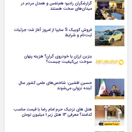
گزارشگران رادیو؛ هم‌نفس و همدل مردم در
میدان‌های سخت هستند
فروش کوییک S سایپا از امروز آغاز شد؛ جزئیات
ثبت‌نام و شرایط
بنزین ارزان یا خودروی گران؟ هزینه پنهان
سوخت بی‌کیفیت چیست؟
حسین افشین: شاخص‌های علمی کشور سال
آینده نزولی می‌شوند
هتل های نزدیک حرم امام رضا با قیمت مناسب
کدامند؟ معرفی 13 هتل زیر 1 میلیون تومان