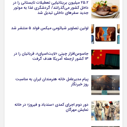
۲۵.۲ میلیون بریتانیایی تعطیلات تابستانی را در
داخل کشور می‌گذرانند/ گردشگری غذا به موتور
جدید سفرهای داخلی تبدیل شد
اولین تصاویر شیائومی میکس فولد ۵ منتشر شد
جاسوس‌افزار چینی «لایت‌اسپای»، قربانیان را در
۱۳ کشور ازجمله آمریکا هدف گرفت
پیام مدیرعامل خانه هنرمندان ایران به مناسبت
روز خبرنگار
دور دوم اجرای کمدی «سندباد و فیروز» در خانه
نمایش مهرگان