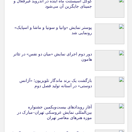
گوگل اسیستنت ماه آینده در اندروید غیرفعال و
جمینای جایگزین آن می‌شود
پوستر نمایش «وانیا و سونیا و ماشا و اسپایک»
رونمایی شد
دور دوم اجرای نمایش «میان دو نفس» در تئاتر
هامون
بازگشت یک برند ماندگار تلویزیون؛ «آژانس
دوستی» در آستانه تولید فصل دوم
آغاز رویدادهای بیست‌ویکمین جشنواره
بین‌المللی نمایش عروسکی تهران–مبارک در
موزه هنرهای معاصر تهران