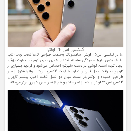
گلکسی اس 24 اولترا
اما در گلکسی اس۲۵ اولترا، سامسونگ به‌سمت طراحی کاملاً تخت رفت؛ قاب
اطراف بدون هیچ خمیدگی ساخته شده و همین تغییر کوچک، تفاوت بزرگی
ایجاد کرده است. گوشی در دست «تیزتر» احساس می‌شود و از دید بسیاری از
کاربران، ظرافت مدل قبلی را ندارد. با اینکه گلکسی اس۲۳ اولترا هنوز از نظر
طراحی خمیده و لوکس‌تر است، میان دو نسل تخت اخیر، بیشتر کاربران
گلکسی اس۲۴ اولترا را هم از نظر ظاهر و هم از نظر حس کاربری برتر می‌دانند.