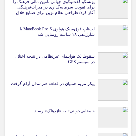
یونسکو گفت‌وگوی جهانی تامین مالی فرهنگ را
برای تقویت سرمایه‌گذاری در میراث‌فرهنگی
آغاز کرد/ طراحی نظام نوین برای صنایع خلاق
لپ‌تاپ فوق‌سبک هواوی MateBook Pro S با
شارژدهی ۱۸ ساعته رونمایی شد
سقوط یک هواپیمای غیرنظامی در نتیجه اختلال
در سیستم‌ GPS
پیکر مریم همتیان در قطعه هنرمندان آرام گرفت
«بیضایی‌خوانی» به «اژدهاک» رسید