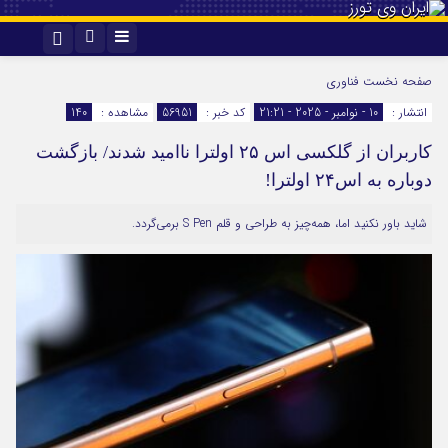
اینستاگرام
تلگرام
صفحه نخست
فناوری
انتشار :
10 - نوامبر - 2025 - 21:21
کد خبر :
56951
مشاهده :
140
کاربران از گلکسی اس ۲۵ اولترا ناامید شدند/ بازگشت
دوباره به اس۲۴ اولترا!
شاید باور نکنید اما، همه‌چیز به طراحی و قلم S Pen برمی‌گردد.