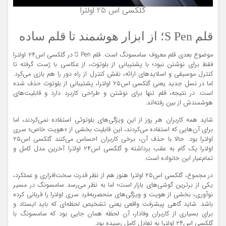
گلکسی اس 25 اولترا
قلم S Pen؛ از ابزار هوشمند تا قلم ساده
موضوع بعدی قلم معروف سامسونگ است. قلم S Pen در گلکسی اس۲۴ اولترا
فقط برای نوشتن نبود؛ با پشتیبانی از بلوتوث، از عکاسی با ژست گرفته تا
کنترل موسیقی و اسلایدهای ارائه، نقش کنترل از راه دور را هم بازی می‌کرد.
اما در نسل جدید یعنی گلکسی اس۲۵ اولترا، پشتیبانی از بلوتوث حذف شده
است. در نتیجه، قلم تنها برای نوشتن و طراحی کاربرد دارد و قابلیت‌های
هوشمندش از بین رفته‌اند.
شاید همه کاربران هر روز از این ویژگی‌های بلوتوثی استفاده نمی‌کردند، اما
برای آن‌هایی که استفاده می‌کردند، این قابلیت بخشی از «هویت خاص» سری
اولترا بود. حالا با حذف آن، برخی کاربران احساس می‌کنند گلکسی اس۲۵
اولترا یک گام به عقب برداشته و گلکسی اس۲۴ اولترا آخرین مدل کامل و
تمام‌عیار این خانواده است.
در مجموع، گلکسی اس۲۵ اولترا هنوز هم از نظر قدرت سخت‌افزاری و عملکرد،
یکی از برترین گوشی‌های بازار است؛ اما به نظر می‌رسد سامسونگ در مسیر
نوآوری، بخشی از هویت و ویژگی‌های منحصربه‌فرد سری اولترا را قربانی کرده
باشد. شاید گاهی پیشرفت واقعی یعنی تشخیص لحظه‌ای که باید ایستاد و
برای بسیاری از کاربران وفادار، آن لحظه همان جایی بود که سامسونگ با
گلکسی اس۲۴ اولترا به تعادل کامل رسیده بود.