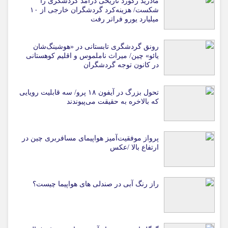
مادرید رکورد تاریخی درآمد گردشگری را
شکست/ هزینه‌کرد گردشگران خارجی از ۱۰
میلیارد یورو فراتر رفت
رونق گردشگری تابستانی در «هوشینگ‌شان
یائو» چین/ میراث ناملموس و اقلیم کوهستانی
در کانون توجه گردشگران
تحول بزرگ در آیفون ۱۸ پرو/ سه قابلیت رویایی
که بالاخره به حقیقت می‌پیوندند
پرواز موفقیت‌آمیز هواپیمای مسافربری چین در
ارتفاع بالا /عکس
راز رنگ آبی در صندلی های هواپیما چیست؟