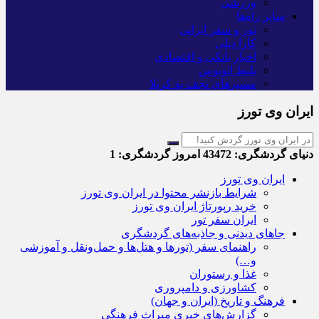
ورزشی
سایر راه‌ها
تور و سفر ایرانی
کارا دیلی
اخبار بانکی و اقتصادی
بلیط اتوبوس
مسیرهای نجف به کربلا
ایران وی تورز
دنیای گردشگری:
43472
امروز گردشگری:
1
ایران وی تورز
شرایط بازنشر محتوا در ایران وی تورز
خرید رپورتاژ ایران وی تورز
ایران سفر تور
جاهای دیدنی و جاذبه‌های گردشگری
راهنمای سفر (تورها و هتل‌ها و حمل‌و‌نقل و آموزشی
و…)
غذا و رستوران
کشاورزی و دامپروری
فرهنگ و تاریخ (ایران و جهان)
گزارش‌های خبری میراث فرهنگی