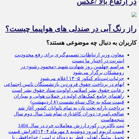
در ارتفاع بالا /عکس
راز رنگ آبی در صندلی های هواپیما چیست؟
کاربران به دنبال چه موضوعی هستند؟
معاون وزیر ارتباطات: تصمیم‌گیری برای رفع محدودیت
اینترنت در اختیار ما نیست
مراسم چهلمین روز شهادت شهید «محمود رشنو» در
رومشکان برگزار می‌شود
جزئیات ثبت‌نام کنکور ۱۴۰۵ اعلام می‌شود
ابهام در پرداخت حقوق فروردین بازنشستگان تامین اجتماعی
رعایت حقوق بشر اسلامی اولویت ستاد حقوق بشر است
راهنمای جامع کمک‌های اولیه در حملات هوایی و بمباران
قیمت سکه به خاک سیاه نشست (۸ اردیبهشت)
پرداخت یارانه پخت نان به تمام نانوایان کشور آغاز شد
صالحی‌امیری: دوران کاغذبازی تمام شد؛ سال دوم سال
نتیجه‌هاست
ثبت بالاترین رکورد ارزش معاملات خرد در سال 1404
قیمت اتریوم امروز دوشنبه ۸ مهرماه ۱۴۰۴/افزایش قیمت
تحویل بوئینگ اهدایی قطر به دونالد ترامپ / خداحافظی با