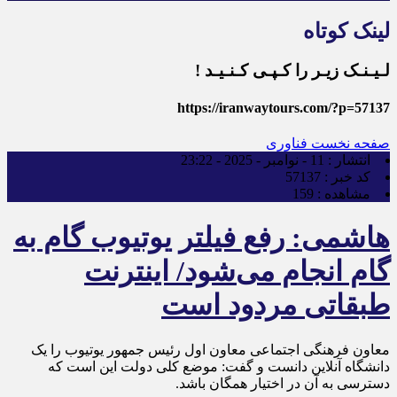
لینک کوتاه
لـیـنـک زیـر را کـپـی کـنـیـد !
https://iranwaytours.com/?p=57137
صفحه نخست
فناوری
انتشار :
11 - نوامبر - 2025 - 23:22
کد خبر :
57137
مشاهده :
159
هاشمی: رفع فیلتر یوتیوب گام به
گام انجام می‌شود/ اینترنت
طبقاتی مردود است
معاون فرهنگی اجتماعی معاون اول رئیس جمهور یوتیوب را یک
دانشگاه آنلاین دانست و گفت: موضع کلی دولت این است که
دسترسی به آن در اختیار همگان باشد.