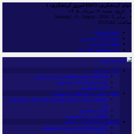
دنیای گردشگری:
43472
امروز گردشگری:
1
تاریخ : شنبه, ۱۷ مرداد , ۱۴۰۵
برابر با : Saturday - 8 - August - 2026
ساعت :
23:15:43
iranwaytours
درباره ایران وی تورز
تماس با سردبیر
حریم شخصی کاربران
ایران وی تورز
شرایط بازنشر محتوا در ایران وی تورز
خرید رپورتاژ ایران وی تورز
ایران سفر تور
جاهای دیدنی و جاذبه‌های گردشگری
راهنمای سفر (تورها و هتل‌ها و حمل‌و‌نقل و آموزشی
و…)
غذا و رستوران
کشاورزی و دامپروری
فرهنگ و تاریخ (ایران و جهان)
گزارش‌های خبری میراث فرهنگی
سوغات و صنایع دستی