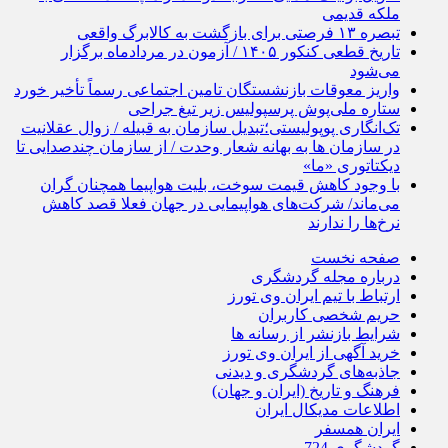
ملکه قدیمی
تبصره ۱۳ فرصتی برای بازگشت به کالابرگ واقعی
تاریخ قطعی کنکور ۱۴۰۵ / آزمون در مردادماه برگزار
می‌شود
واریز معوقات بازنشستگان تامین اجتماعی رسماً تأخیر خورد
ستاره ملی‌پوش پرسپولیس زیر تیغ جراحی
تک‌انگاری پوپولیستی؛تبدیل سازمان به قبیله‌ / زوال عقلانیت
در سازمان ها به بهانه شعار وحدت / از سازمان چندصدایی تا
دیکتاتوری «ما»
با وجود کاهش قیمت سوخت، بلیت هواپیما همچنان گران
می‌ماند/ شرکت‌های هواپیمایی در جهان فعلا قصد کاهش
نرخ‌ها را ندارند
صفحه نخست
درباره مجله گردشگری
ارتباط با تیم ایران وی تورز
حریم شخصی کاربران
شرایط بازنشر از رسانه ها
خرید آگهی از ایران وی تورز
جاذبه‌های گردشگری و دیدنی
فرهنگ و تاریخ (ایران و جهان)
اطلاعات مدیکال ایران
ایران همسفر
گردشگری 724