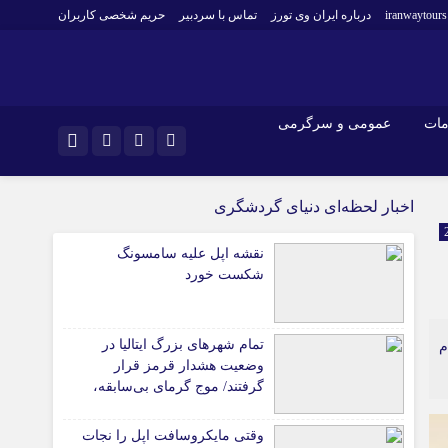
iranwaytours
درباره ایران وی تورز
تماس با سردبیر
حریم شخصی کاربران
مات
عمومی و سرگرمی
و فارکس
صنعت و تجارت و خدمات
اینستاگرام
اخبار لحظه‌ای دنیای گردشگری
فناوری
تلگرام
نقشه اپل علیه سامسونگ
اقتصاد گردشگری
شکست خورد
خودرو
کارآفرینی و بازاریابی
تمام شهرهای بزرگ ایتالیا در
م
وضعیت هشدار قرمز قرار
گرفتند/ موج گرمای بی‌سابقه،
گردشگری و زیرساخت‌های اروپا
را تحت فشار قرار داد
وقتی مایکروسافت اپل را نجات