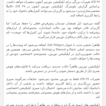
iOS ۲۷ تغییرات بزرگی برای اپلیکیشن دوربین آیفون به‌همراه خواهد داشت.
براساس گزارش بلومبرگ، اپلیکیشن دوربین آیفون در iOS ۲۷ «کاملاً
شخصی‌سازی‌پذیر» می‌شود و کاربران می‌توانند کنترل‌های دلخواه خود را به
رابط کاربری اضافه کنند.
گفته می‌شود اپل همچنان چیدمان پیش‌فرض فعلی را حفظ می‌کند؛ اما
کاربران قادر خواهند بود بین حالت استاندارد، مجموعه‌ای از ابزارهای
پیشرفته یا ترکیب دلخواه خود، جابه‌جا شوند. این کنترل‌ها که «ویجت» نام
دارند، در نوار بالای نرم‌افزار دوربین قرار می‌گیرند.
ظاهرا بخشی جدید با عنوان Add Widgets اضافه می‌شود که ویجت‌ها را در
سه دسته‌ی اصلی Basic و Manual و Settings نمایش می‌دهد. همچنین هر
حالت تصویربرداری در اپلیکیشن دوربین، مجموعه‌ی اختصاصی خودش از
ویجت‌ها را خواهد داشت.
اپلیکیشن دوربین ظاهراً حالت جدیدی دریافت می‌کند تا قابلیت‌های هوش
بصری اپل از طریق دستیار صوتی راحت‌تر در دسترس باشند.
تغییرات iOS ۲۷ فقط به دوربین محدود نمی‌شود. شایعات می‌گویند سیری
حضور پررنگ‌تری در رابط کاربری خواهد داشت و بخشی از آن داخل
داینامیک آیلند نمایش داده می‌شود. احتمال دارد سیری اپلیکیشن اختصاصی
خود را داشته باشد و از مدل‌های هوش مصنوعی متفرقه‌ی بیشتری پشتیبانی
کند.
اپلیکیشن‌های ایمیج پلی‌گراند و سافاری نیز ظاهراً با طراحی جدیدی همراه