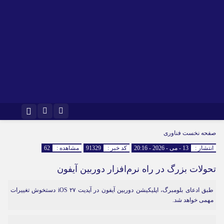
اینستاگرام
تلگرام
صفحه نخست
فناوری
انتشار :
13 - می - 2026 - 20:16
کد خبر :
91329
مشاهده :
62
تحولات بزرگ در راه نرم‌افزار دوربین آیفون
طبق ادعای بلومبرگ، اپلیکیشن دوربین آیفون در آپدیت iOS ۲۷ دستخوش تغییرات
مهمی خواهد شد.