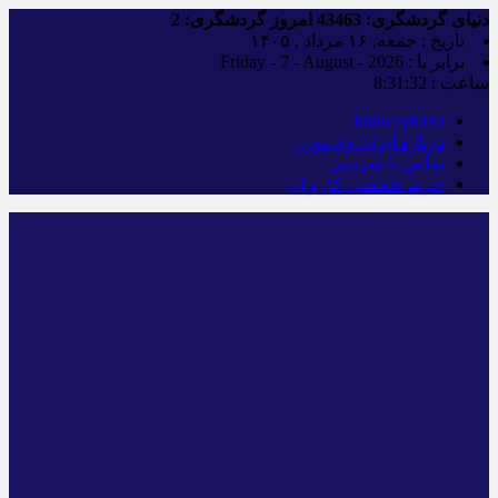
دنیای گردشگری:
43463
امروز گردشگری:
2
تاریخ : جمعه, ۱۶ مرداد , ۱۴۰۵
برابر با : Friday - 7 - August - 2026
ساعت :
8:31:33
iranwaytours
درباره ایران وی تورز
تماس با سردبیر
حریم شخصی کاربران