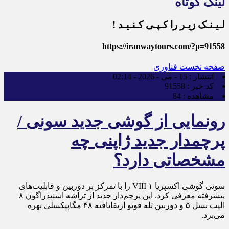
لینک کوتاه
لـیـنـک زیـر را کـپـی کـنـیـد !
https://iranwaytours.com/?p=91558
صفحه نخست
فناوری
انتشار :
15 - می - 2026 - 02:14
کد خبر :
91558
مشاهده :
84
رونمایی از گوشی جدید سونی /
پرچمدار جدید ژاپنی چه
مشخصاتی دارد؟
سونی گوشی اکسپریا ۱ VIII را با تمرکز بر دوربین و قابلیت‌های
پیشرفته معرفی کرد. این پرچم‌دار جدید از تراشه اسنپدراگون ۸
الیت نسل ۵ و دوربین تله فوتو ارتقایافته ۴۸ مگاپیکسلی بهره
می‌برد.