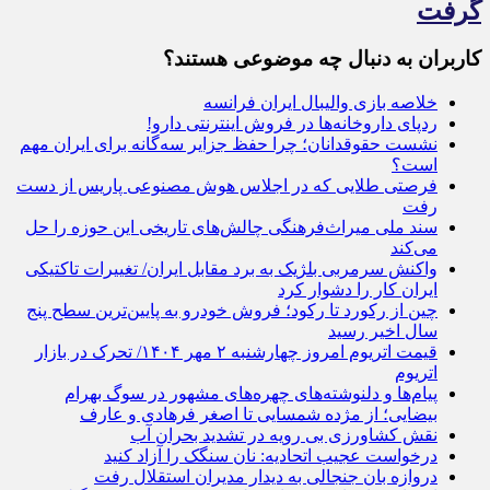
گرفت
کاربران به دنبال چه موضوعی هستند؟
خلاصه بازی والیبال ایران فرانسه
ردپای داروخانه‌ها در فروش اینترنتی دارو!
نشست حقوقدانان؛ چرا حفظ جزایر سه‌گانه برای ایران مهم
است؟
فرصتی طلایی که در اجلاس هوش مصنوعی پاریس از دست
رفت
سند ملی میراث‌فرهنگی چالش‌های تاریخی این حوزه را حل
می‌کند
واکنش سرمربی بلژیک به برد مقابل ایران/ تغییرات تاکتیکی
ایران کار را دشوار کرد
چین از رکورد تا رکود؛ فروش خودرو به پایین‌ترین سطح پنج
سال اخیر رسید
قیمت اتریوم امروز چهارشنبه ۲ مهر ۱۴۰۴/ تحرک در بازار
اتریوم
پیام‌ها و دلنوشته‌های چهره‌های مشهور در سوگ بهرام
بیضایی؛ از مژده شمسایی تا اصغر فرهادی و عارف
نقش کشاورزی بی رویه در تشدید بحران آب
درخواست عجیب اتحادیه: نان سنگک را آزاد کنید
دروازه بان جنجالی به دیدار مدیران استقلال رفت