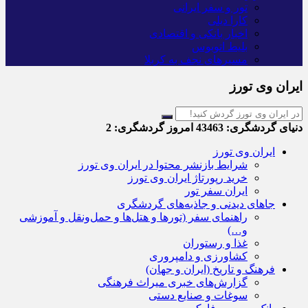
تور و سفر ایرانی
کارا دیلی
اخبار بانکی و اقتصادی
بلیط اتوبوس
مسیرهای نجف به کربلا
ایران وی تورز
دنیای گردشگری:
43463
امروز گردشگری:
2
ایران وی تورز
شرایط بازنشر محتوا در ایران وی تورز
خرید رپورتاژ ایران وی تورز
ایران سفر تور
جاهای دیدنی و جاذبه‌های گردشگری
راهنمای سفر (تورها و هتل‌ها و حمل‌و‌نقل و آموزشی
و…)
غذا و رستوران
کشاورزی و دامپروری
فرهنگ و تاریخ (ایران و جهان)
گزارش‌های خبری میراث فرهنگی
سوغات و صنایع دستی