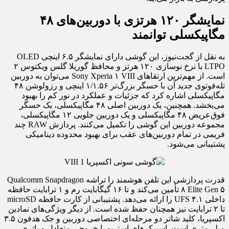
نمایشگر ۱۲۰ هرتزی با دوربین‌های ۴۸
مگاپیکسلی توانمند
به نقل از گجت‌نیوز، این گوشی دارای نمایشگر ۶.۵ اینچی OLED
LTPO با نرخ نوسازی ۱۲۰ هرتز و محافظ گوریلا گلس ویکتوس ۲
است. از مهم‌ترین ارتقاهای Sony Xperia ۱ VIII می‌توان به دوربین
تله‌فوتوی جدید آن با حسگر بزرگ‌تر ۱/۱.۵۶ اینچی و رزولوشن ۴۸
مگاپیکسلی اشاره کرد که جزئیات و عملکرد در نور کم را بهبود
می‌بخشد. همچنین، یک دوربین اصلی ۴۸ مگاپیکسلی، یک حسگر
فوق‌عریض ۴۸ مگاپیکسلی و یک دوربین جلویی ۱۲ مگاپیکسلی،
مجموعه دوربین این گوشی را تکمیل می‌کنند. پردازش RAW چند
فریمی در تمام دوربین‌های عقب برای بهبود محدوده دینامیکی
پشتیبانی می‌شود.
قدرت پردازشی این تلفن هوشمند را تراشه Qualcomm Snapdragon
۸ Elite Gen ۵ تأمین می‌کند و تا ۱۶ گیگابایت رم و ۱ ترابایت حافظه
داخلی UFS ۴.۱ را ارائه می‌دهد. پشتیبانی از کارت حافظه microSD
تا ۲ ترابایت نیز همچنان حفظ شده است. از دیگر ویژگی‌های نمادین
اکسپریا، کلید شاتر دو مرحله‌ای اختصاصی دوربین و جک هدفون ۳.۵
میلی‌متری است. اسپیکرهای استریو با خروجی متعادل و باتری