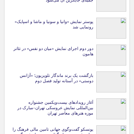
جمینای جایگزین آن می‌شود
پوستر نمایش «وانیا و سونیا و ماشا و اسپایک»
رونمایی شد
دور دوم اجرای نمایش «میان دو نفس» در تئاتر
هامون
بازگشت یک برند ماندگار تلویزیون؛ «آژانس
دوستی» در آستانه تولید فصل دوم
آغاز رویدادهای بیست‌ویکمین جشنواره
بین‌المللی نمایش عروسکی تهران–مبارک در
موزه هنرهای معاصر تهران
یونسکو گفت‌وگوی جهانی تامین مالی فرهنگ را