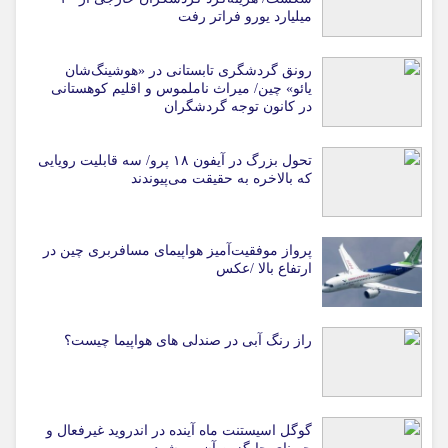
میلیارد یورو فراتر رفت
رونق گردشگری تابستانی در «هوشینگ‌شان
یائو» چین/ میراث ناملموس و اقلیم کوهستانی
در کانون توجه گردشگران
تحول بزرگ در آیفون ۱۸ پرو/ سه قابلیت رویایی
که بالاخره به حقیقت می‌پیوندند
پرواز موفقیت‌آمیز هواپیمای مسافربری چین در
ارتفاع بالا /عکس
راز رنگ آبی در صندلی های هواپیما چیست؟
گوگل اسیستنت ماه آینده در اندروید غیرفعال و