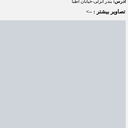
آدرس:
بندر انزلی-خیابان اطبا
تصاویر بیشتر : –>