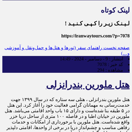
لینک کوتاه
لـیـنـک زیـر را کـپـی کـنـیـد !
https://iranwaytours.com/?p=7078
صفحه نخست
راهنمای سفر (تورها و هتل‌ها و حمل‌و‌نقل و آموزشی
و…)
انتشار :
9 - دسامبر - 2024 - 14:49
کد خبر :
7078
مشاهده :
294
هتل ملورین بندرانزلی
هتل ملورین بندرانزلی ، هتلی سه ستاره که در سال ۱۳۹۹ جهت
خدمت‌رسانی به مهمانان گرامی فعالیت خود را آغاز کرد. این هتل
در ۵ طبقه بنا شده‌است و دارای ۱۵ باب واحد اقامتی می‌باشد. هتل
ملورین در خیابان اطبا و در فاصله ۱۰۰ متری از ساحل دریا خزر
واقع شده‌است. هتل ملورین با برخورداری از امکانات و خدمات
رفاهی مناسب و چشم‌انداز دریا در برخی از واحدها، اقامتی دلپذیر