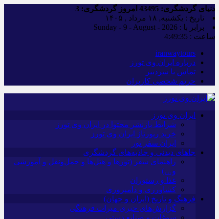
دنیای گردشگری:
43495
امروز گردشگری:
3
تاریخ : یکشنبه, ۱۸ مرداد , ۱۴۰۵
برابر با : Sunday - 9 - August - 2026
ساعت :
4:49:36
iranwaytours
درباره ایران وی تورز
تماس با سردبیر
حریم شخصی کاربران
ایران وی تورز
شرایط بازنشر محتوا در ایران وی تورز
خرید رپورتاژ ایران وی تورز
ایران سفر تور
جاهای دیدنی و جاذبه‌های گردشگری
راهنمای سفر (تورها و هتل‌ها و حمل‌و‌نقل و آموزشی
و…)
غذا و رستوران
کشاورزی و دامپروری
فرهنگ و تاریخ (ایران و جهان)
گزارش‌های خبری میراث فرهنگی
سوغات و صنایع دستی