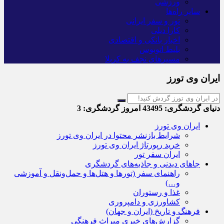
ورزشی
سایر راه‌ها
تور و سفر ایرانی
کارا دیلی
اخبار بانکی و اقتصادی
بلیط اتوبوس
مسیرهای نجف به کربلا
ایران وی تورز
دنیای گردشگری:
43495
امروز گردشگری:
3
ایران وی تورز
شرایط بازنشر محتوا در ایران وی تورز
خرید رپورتاژ ایران وی تورز
ایران سفر تور
جاهای دیدنی و جاذبه‌های گردشگری
راهنمای سفر (تورها و هتل‌ها و حمل‌و‌نقل و آموزشی
و…)
غذا و رستوران
کشاورزی و دامپروری
فرهنگ و تاریخ (ایران و جهان)
گزارش‌های خبری میراث فرهنگی