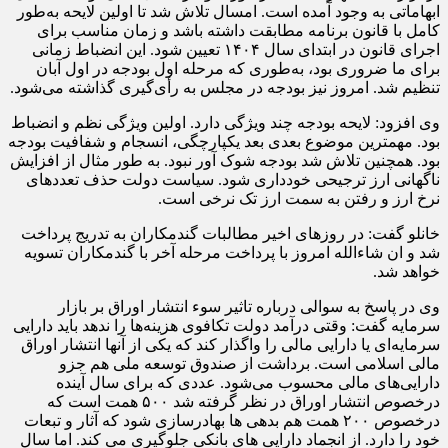
ابهاماتی به وجود آمده است. امسال تلاش شد تا اولین لایحه به‌طور
کامل با قانون برنامه مطابقت داشته باشد و زمان مناسب برای
اجرای قانون در ابتدای سال ۱۴۰۴ تعیین شود. این انضباط زمانی
برای ما ضروری بود، به‌طوری که مرحله اول بودجه در اول آبان
تنظیم شد. امروز نیز بودجه در مجلس به رأی‌گیری گذاشته می‌شود.
وی افزود: لایحه بودجه چند ویژگی دارد. اولین ویژگی نظم و انضباط
بود. مهمترین موضوع بعدی بعد یکپارچگی، انسجام و شفافیت بودجه
بود. همچنین تلاش شد بودجه شوک آور نبود. به طور مثال از افزایش
ناگهانی ارز ترجیحی خودداری شود. سیاست دولت حذف تعددهای
نرخ ارز و رفتن به سمت ارز تک نرخی است.
خانلو گفت: در روزهای اخیر مطالبات گندمکاران به تدریج پرداخت
شد و ان شاءالله امروز با پرداخت مرحله آخر با گندمکاران تسویه
خواهد شد.
وی در پاسخ به سوالی درباره تاثیر سوء انتشار اوراق بر بازار
سرمایه گفت: وقتی درآمد دولت تکافوی هزینه‌ها را ندهد باید دارایی
سرمایه‌ای یا دارایی مالی را واگذار کند که یکی از آنها انتشار اوراق
مالی اسلامی است. برداشت از صندوق توسعه ملی هم جزو
دارایی‌های مالی محسوب می‌شود. عددی که برای سال آینده
درخصوص انتشار اوراق در نظر گرفته شد ۵۰۰ همت است که
درخصوص ۲۰۰ همت هم بدهی ها بهادرسازی شود که آثار و تبعات
خود را دارد. از انجماد دارایی های بانکی جلوگیری می کند. اما سال