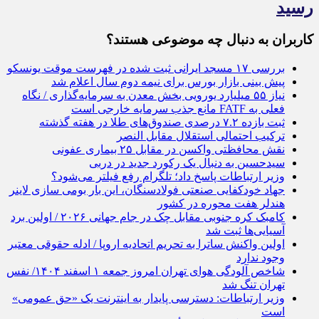
رسید
کاربران به دنبال چه موضوعی هستند؟
بررسی ۱۷ مسجد ایرانی ثبت شده در فهرست موقت یونسکو
پیش بینی بازار بورس برای نیمه دوم سال اعلام شد
نیاز ۵۵ میلیارد یورویی بخش معدن به سرمایه‌گذاری / نگاه
فعلی به FATF مانع جذب سرمایه خارجی است
ثبت بازده ۷.۲ درصدی صندوق‌های طلا در هفته گذشته
ترکیب احتمالی استقلال مقابل النصر
نقش محافظتی واکسن در مقابل ۲۵ بیماری عفونی
سیدحسین به دنبال یک رکورد جدید در دربی
وزیر ارتباطات پاسخ داد؛ تلگرام رفع فیلتر می‌شود؟
جهاد خودکفایی صنعتی فولادسنگان، این بار بومی سازی لاینر
هندلر هفت محوره در کشور
کامبک کره جنوبی مقابل چک در جام جهانی ۲۰۲۶ / اولین برد
آسیایی‌ها ثبت شد
اولین واکنش ساترا به تحریم اتحادیه اروپا / ادله حقوقی معتبر
وجود ندارد
شاخص آلودگی هوای تهران امروز جمعه ۱ اسفند ۱۴۰۴/ نفس
تهران تنگ شد
وزیر ارتباطات: دسترسی پایدار به اینترنت یک «حق عمومی»
است