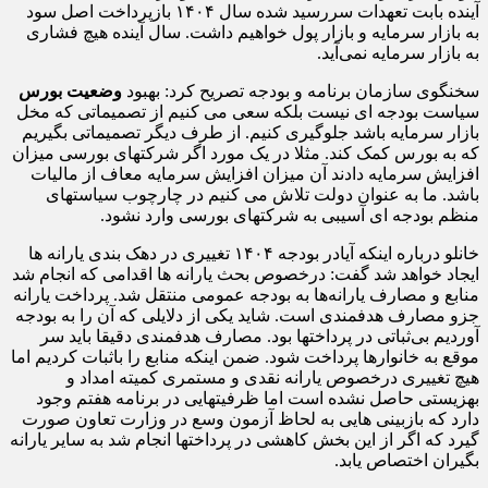
آینده بابت تعهدات سررسید شده سال ۱۴۰۴ بازپرداخت اصل سود
به بازار سرمایه و بازار پول خواهیم داشت. سال آینده هیچ فشاری
به بازار سرمایه نمی‌آید.
سخنگوی سازمان برنامه و بودجه تصریح کرد: بهبود
وضعیت بورس
سیاست بودجه ای نیست بلکه سعی می کنیم از تصمیماتی که مخل
بازار سرمایه باشد جلوگیری کنیم. از طرف دیگر تصمیماتی بگیریم
که به بورس کمک کند. مثلا در یک مورد اگر شرکتهای بورسی میزان
افزایش سرمایه دادند آن میزان افزایش سرمایه معاف از مالیات
باشد. ما به عنوان دولت تلاش می کنیم در چارچوب سیاستهای
منظم بودجه ای آسیبی به شرکتهای بورسی وارد نشود.
خانلو درباره اینکه آیادر بودجه ۱۴۰۴ تغییری در دهک بندی یارانه ها
ایجاد خواهد شد گفت: درخصوص بحث یارانه ها اقدامی که انجام شد
منابع و مصارف یارانه‌ها به بودجه عمومی منتقل شد. پرداخت یارانه
جزو مصارف هدفمندی است. شاید یکی از دلایلی که آن را به بودجه
آوردیم بی‌ثباتی در پرداختها بود. مصارف هدفمندی دقیقا باید سر
موقع به خانوارها پرداخت شود. ضمن اینکه منابع را باثبات کردیم اما
هیچ تغییری درخصوص یارانه نقدی و مستمری کمیته امداد و
بهزیستی حاصل نشده است اما ظرفیتهایی در برنامه هفتم وجود
دارد که بازبینی هایی به لحاظ آزمون وسع در وزارت تعاون صورت
گیرد که اگر از این بخش کاهشی در پرداختها انجام شد به سایر یارانه
بگیران اختصاص یابد.