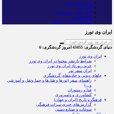
تور و سفر ایرانی
کارا دیلی
اخبار بانکی و اقتصادی
بلیط اتوبوس
مسیرهای نجف به کربلا
ایران وی تورز
دنیای گردشگری:
43455
امروز گردشگری:
6
ایران وی تورز
شرایط بازنشر محتوا در ایران وی تورز
خرید رپورتاژ ایران وی تورز
ایران سفر تور
جاهای دیدنی و جاذبه‌های گردشگری
راهنمای سفر (تورها و هتل‌ها و حمل‌و‌نقل و آموزشی
و…)
غذا و رستوران
کشاورزی و دامپروری
فرهنگ و تاریخ (ایران و جهان)
گزارش‌های خبری میراث فرهنگی
سوغات و صنایع دستی