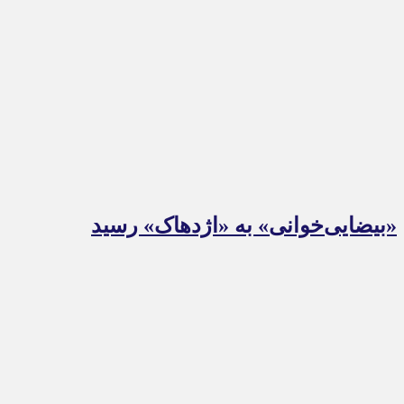
«بیضایی‌خوانی» به «اژدهاک» رسید