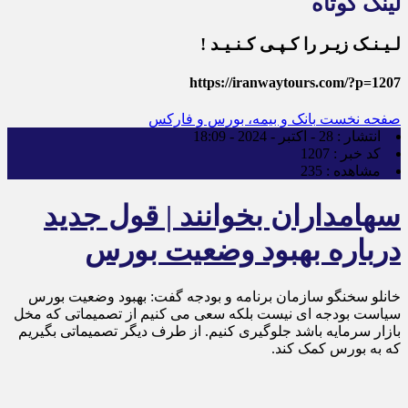
لینک کوتاه
لـیـنـک زیـر را کـپـی کـنـیـد !
https://iranwaytours.com/?p=1207
صفحه نخست
بانک و بیمه، بورس و فارکس
انتشار :
28 - اکتبر - 2024 - 18:09
کد خبر :
1207
مشاهده :
235
سهامداران بخوانند | قول جدید
درباره بهبود وضعیت بورس
خانلو سخنگو سازمان برنامه و بودجه گفت: بهبود وضعیت بورس
سیاست بودجه ای نیست بلکه سعی می کنیم از تصمیماتی که مخل
بازار سرمایه باشد جلوگیری کنیم. از طرف دیگر تصمیماتی بگیریم
که به بورس کمک کند.