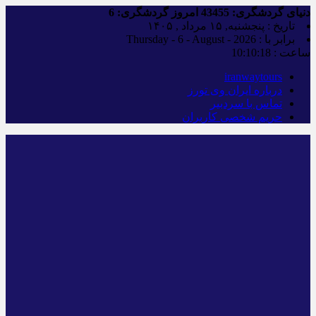
دنیای گردشگری:
43455
امروز گردشگری:
6
تاریخ : پنجشنبه, ۱۵ مرداد , ۱۴۰۵
برابر با : Thursday - 6 - August - 2026
ساعت :
10:10:19
iranwaytours
درباره ایران وی تورز
تماس با سردبیر
حریم شخصی کاربران