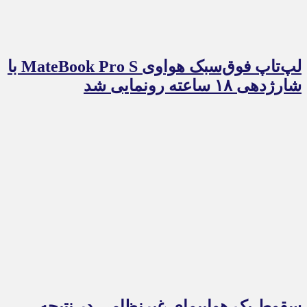
لپ‌تاپ فوق‌سبک هواوی MateBook Pro S با
شارژدهی ۱۸ ساعته رونمایی شد
سقوط یک هواپیمای غیرنظامی در نتیجه