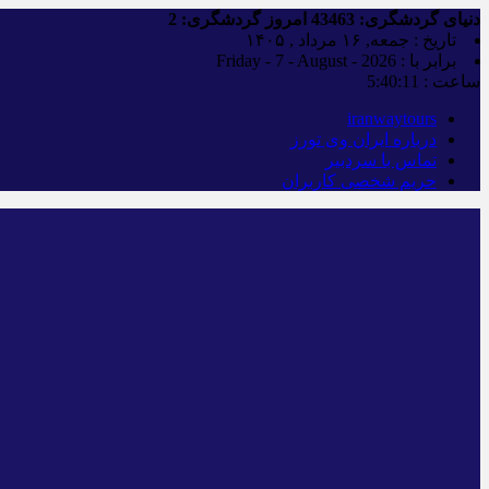
دنیای گردشگری:
43463
امروز گردشگری:
2
تاریخ : جمعه, ۱۶ مرداد , ۱۴۰۵
برابر با : Friday - 7 - August - 2026
ساعت :
5:40:12
iranwaytours
درباره ایران وی تورز
تماس با سردبیر
حریم شخصی کاربران