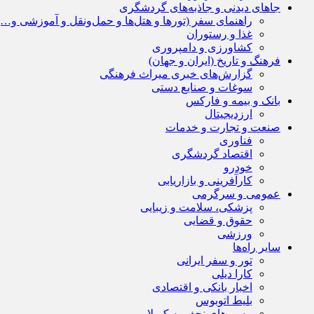
جاهای دیدنی و جاذبه‌های گردشگری
راهنمای سفر (تورها و هتل‌ها و حمل‌و‌نقل و آموزشی و…)
غذا و رستوران
کشاورزی و دامپروری
فرهنگ و تاریخ (ایران و جهان)
گزارش‌های خبری میراث فرهنگی
سوغات و صنایع دستی
بانک و بیمه و فارکس
ارزدیجیتال
صنعت و تجارت و خدمات
فناوری
اقتصاد گردشگری
خودرو
کارآفرینی و بازاریابی
عمومی و سرگرمی
پزشکی، سلامت و زیبایی
حقوق و قضایی
ورزشی
سایر راه‌ها
تور و سفر ایرانی
کارا دیلی
اخبار بانکی و اقتصادی
بلیط اتوبوس
مسیرهای نجف به کربلا