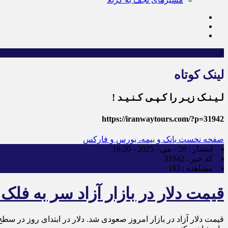
×
لینک کوتاه
لـیـنـک زیـر را کـپـی کـنـیـد !
https://iranwaytours.com/?p=31942
صفحه نخست
بانک و بیمه، بورس و فارکس
انتشار :
20 - می - 2025 - 16:20
کد خبر :
31942
مشاهده :
193
قیمت دلار در بازار آزاد سر به فلک کشید (۳۰ 