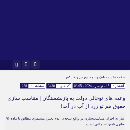
اینستاگرام
تلگرام
صفحه نخست
بانک و بیمه، بورس و فارکس
انتشار :
15 - نوامبر - 2024 - 03:05
کد خبر :
3430
مشاهده :
238
وعده های توخالی دولت به بازنشستگان | متناسب سازی
حقوق هم تو زرد از آب در آمد!
نیاز به اجرای متناسب‌سازی در واقع نتیجه‌ی‌ عدم تعیین مستمری مطابق با ماده ۹۶
قانون تامین اجتماعی است.