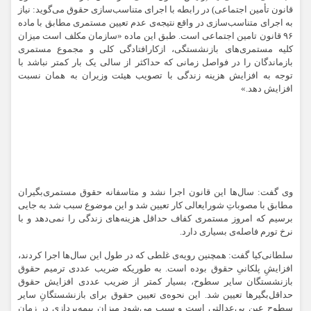
قانون تأمین اجتماعی) در رابطه با اجرای
متناسب‌سازی حقوق
می‌گوید: نیاز
به اجرای متناسب‌سازی در واقع نتیجه‌ی‌ عدم تعیین مستمری مطابق با ماده
۹۶ قانون تامین اجتماعی است. طبق این ماده «سازمان مکلف است میزان
کلیه مستمری‌های بازنشستگی، ازکارافتادگی کلی و مجموع مستمری
بازماندگان را در فواصل زمانی که حداکثر از سالی یک بار کمتر نباشد با
توجه به افزایش هزینه زندگی با تصویب هیئت وزیران به همان نسبت
افزایش دهد.»
وی گفت: سال‌ها این قانون اجرا نشد و متاسفانه حقوق مستمری‌بگیران
مطابق با مصوباتِ شورایعالی کار تعیین شد و این موضوع سبب شد به جایی
برسیم که امروز مستمری کفاف حداقل هزینه‌های زندگی را نمی‌دهد و با
نرخ تورم فاصله‌ی بسیاری دارد.
سلطانی‌کیا گفت: همچنین رویه‌ی غلطی که در طول این سال‌ها اجرا کردند،
افزایشِ پلکانیِ حقوق بوده است. به طوریکه ضریب عددی ترمیم حقوق
بازنشستگان سایر سطوح، بسیار کمتر از ضریب عددی افزایش حقوق
حداقل‌بگیرها تعیین شد. این نحوه‌ی تعیین حقوق برای بازنشستگانِ سایر
سطوح عین بی‌عدالتی است و سبب می‌شود میزانِ بیمه‌پردازی در زمان