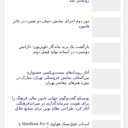
رونمایی شد
دور دوم اجرای نمایش «میان دو نفس» در تئاتر
هامون
بازگشت یک برند ماندگار تلویزیون؛ «آژانس
دوستی» در آستانه تولید فصل دوم
آغاز رویدادهای بیست‌ویکمین جشنواره
بین‌المللی نمایش عروسکی تهران–مبارک در
موزه هنرهای معاصر تهران
یونسکو گفت‌وگوی جهانی تامین مالی فرهنگ را
برای تقویت سرمایه‌گذاری در میراث‌فرهنگی
آغاز کرد/ طراحی نظام نوین برای صنایع خلاق
لپ‌تاپ فوق‌سبک هواوی MateBook Pro S با