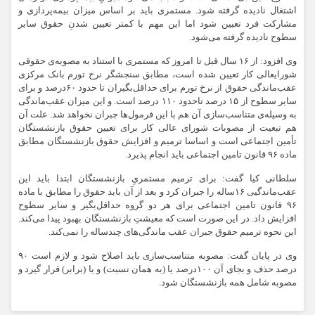
اشتغال نادیده گرفته شود. مستمری باید بر اساس میزان بیمه‌پردازی و
مشارکت فرد تعیین شود اما این مهم با کمتر تعیین شدنِ حقوق سایر
سطوح نادیده گرفته می‌شود.
وی افزود: از ۱۶ سال قبل تا امروز که مستمری با استناد به مصوبه‌ی حقوقی
شورایعالی کار تعیین شده است، مطابق سنجشگر نرخ تورم بانک مرکزی
عقب‌ماندگی حقوق از نرخ تورم برای حداقل‌بگیران تا حدود ۶۰درصد و برای
سایر سطوح از ۱۵ درصد تاحدود ۱۱۰ درصد است. و این میزان عقب‌ماندگی
به وسیله‌ی متناسب‌سازی آن هم با این فرمول‌ها جبران نخواهد شد. علت آن
هم تبعیت از مصوبات شورای عالی کار برای تعیین حقوق بازنشستگان
تأمین اجتماعی است و اساسا ترمیم و افزایش حقوق بازنشستگان مطابق
ماده ۹۶ قانون تامین اجتماعی باید انجام پذیرد.
سلطانی کیا گفت: برای ترمیم مستمریِ بازنشستگان ابتدا باید این
عقب‌ماندگیی ۱۶ساله را جبران کرد و بعد از آن باید حقوق را مطابق با ماده
۹۶ قانون تامین اجتماعی برای هر دو گروه حداقل‌بگیر و سایر سطوح
افزایش داد. در این صورت است که معیشتِ بازنشستگان بهبود پیدا می‌کند.
این نحوه ترمیم حقوق جبران عقب ماندگی‌های چندساله را نمی‌‌کند.
وی در پایان گفت: مصوبه متناسب‌سازی باید اصلاح شود و لازم است ۹۰
درصد حذف و بجای آن ۱۰۰درصد یا (به همان نسبت) و یا (برابر) قرار گیرد و
مصوبه شامل همه
بازنشستگان
شود.