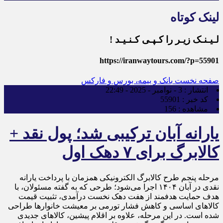
لینک کوتاه
لـیـنـک زیـر را کـپـی کـنـیـد !
https://iranwaytours.com/?p=55901
صفحه نخست
بانک و بیمه، بورس و فارکس
انتشار :
3 - نوامبر - 2025 - 22:49
کد خبر :
55901
مشاهده :
156
یارانه آبان ترکیبی شد؛ پول نقد +
کالابرگ برای ۷ دهک اول
مرحله پنجم طرح کالابرگ الکترونیکی همزمان با پرداخت یارانه
نقدی در آبان ۱۴۰۴ اجرا می‌شود؛ طرحی که به گفته مسئولان، با
هدف حمایت هدفمند از هفت دهک نخست درآمدی، تثبیت قیمت
کالاهای اساسی و کاهش فشار تورمی بر معیشت خانوارها طراحی
شده است. در این مرحله، علاوه بر اقلام پیشین، کالاهای جدیدی