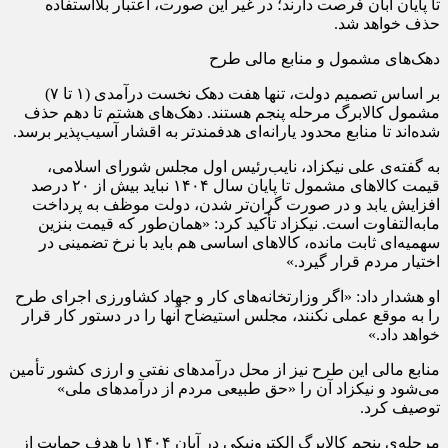
تا پایان آبان فرصت دارند؛ در غیر این صورت، اعتبار بلااستفاده
حذف خواهد شد.
دهک‌های مشمول و منابع مالی طرح
بر اساس تصمیم دولت، تنها هفت دهک نخست درآمدی (۱ تا ۷)
مشمول کالابرگ مرحله پنجم هستند. دهک‌های هشتم تا دهم حذف
شده‌اند تا منابع محدود یارانه‌ای هدفمندتر به اقشار آسیب‌پذیر برسد.
به گفته‌ی علی نیکزاد، نایب‌رئیس اول مجلس شورای اسلامی،
قیمت کالاهای مشمول تا پایان سال ۱۴۰۴ نباید بیش از ۲۰ درصد
افزایش یابد و در صورت گران‌تر شدن، دولت موظف به پرداخت
مابه‌التفاوت است. نیکزاد تأکید کرد: «همان‌طور که قیمت بنزین
سهمیه‌ای ثابت مانده، کالاهای اساسی هم باید با نرخ تضمینی در
اختیار مردم قرار گیرد.»
او هشدار داد: «اگر وزارتخانه‌های کار و جهاد کشاورزی اجرای طرح
را به موقع عملی نکنند، مجلس استیضاح آنها را در دستور کار قرار
خواهد داد.»
منابع مالی این طرح نیز از محل درآمدهای نفتی و ارزی کشور تأمین
می‌شود و نیکزاد آن را «حق طبیعی مردم از درآمدهای ملی»
توصیف کرد.
مرحله‌ی پنجم کالابرگ الکترونیکی در آبان ۱۴۰۴ با هدف حمایت از