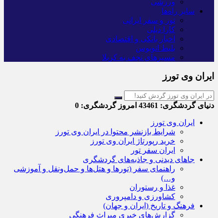
ورزشی
سایر راه‌ها
تور و سفر ایرانی
کارا دیلی
اخبار بانکی و اقتصادی
بلیط اتوبوس
مسیرهای نجف به کربلا
ایران وی تورز
دنیای گردشگری:
43461
امروز گردشگری:
0
ایران وی تورز
شرایط بازنشر محتوا در ایران وی تورز
خرید رپورتاژ ایران وی تورز
ایران سفر تور
جاهای دیدنی و جاذبه‌های گردشگری
راهنمای سفر (تورها و هتل‌ها و حمل‌و‌نقل و آموزشی
و…)
غذا و رستوران
کشاورزی و دامپروری
فرهنگ و تاریخ (ایران و جهان)
گزارش‌های خبری میراث فرهنگی