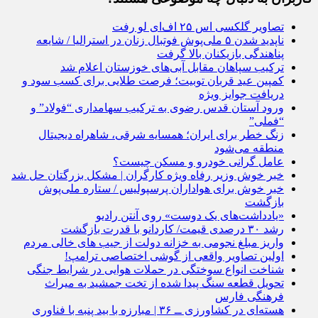
تصاویر گلکسی اس ۲۵ اف‌ای لو رفت
ناپدید شدن ۵ ملی‌پوش فوتبال زنان در استرالیا / شایعه
پناهندگی بازیکنان بالا گرفت
ترکیب سپاهان مقابل آبی‌های خوزستان اعلام شد
کمپین عید قربان توبیت؛ فرصت طلایی برای کسب سود و
دریافت جوایز ویژه
ورود آستان قدس رضوی به ترکیب سهامداری “فولاد” و
“فملی”
زنگ خطر برای ایران؛ همسایه شرقی، شاهراه دیجیتال
منطقه می‌شود
عامل گرانی خودرو و مسکن چیست؟
خبر خوش وزیر رفاه ویژه کارگران | مشکل بزرگتان حل شد
خبر خوش برای هواداران پرسپولیس / ستاره ملی‌پوش
بازگشت
«یادداشت‌های یک دوست» روی آنتن رادیو
رشد ۳۰ درصدی قیمت/ کاردانو با قدرت بازگشت
واریز مبلغ نجومی به خزانه دولت از جیب های خالی مردم
اولین تصاویر واقعی از گوشی اختصاصی ترامپ!
شناخت انواع سوختگی در حملات هوایی در شرایط جنگی
تحویل قطعه سنگ پیدا شده از تخت جمشید به میراث
فرهنگی فارس
هسته‌ای در کشاورزی ــ ۳۶ | مبارزه با بید پنبه با فناوری