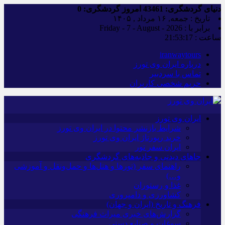
دنیای گردشگری:
43461
امروز گردشگری:
0
تاریخ : جمعه, ۱۶ مرداد , ۱۴۰۵
برابر با : Friday - 7 - August - 2026
ساعت :
21:53:18
iranwaytours
درباره ایران وی تورز
تماس با سردبیر
حریم شخصی کاربران
ایران وی تورز
شرایط بازنشر محتوا در ایران وی تورز
خرید رپورتاژ ایران وی تورز
ایران سفر تور
جاهای دیدنی و جاذبه‌های گردشگری
راهنمای سفر (تورها و هتل‌ها و حمل‌و‌نقل و آموزشی
و…)
غذا و رستوران
کشاورزی و دامپروری
فرهنگ و تاریخ (ایران و جهان)
گزارش‌های خبری میراث فرهنگی
سوغات و صنایع دستی