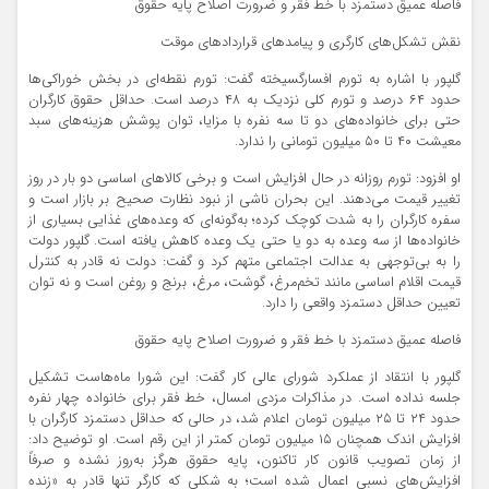
فاصله عمیق دستمزد با خط فقر و ضرورت اصلاح پایه حقوق
نقش تشکل‌های کارگری و پیامدهای قراردادهای موقت
گلپور با اشاره به تورم افسارگسیخته گفت: تورم نقطه‌ای در بخش خوراکی‌ها
حدود ۶۴ درصد و تورم کلی نزدیک به ۴۸ درصد است. حداقل حقوق کارگران
حتی برای خانواده‌های دو تا سه نفره با مزایا، توان پوشش هزینه‌های سبد
معیشت ۴۰ تا ۵۰ میلیون تومانی را ندارد.
او افزود: تورم روزانه در حال افزایش است و برخی کالاهای اساسی دو بار در روز
تغییر قیمت می‌دهند. این بحران ناشی از نبود نظارت صحیح بر بازار است و
سفره کارگران را به شدت کوچک کرده؛ به‌گونه‌ای که وعده‌های غذایی بسیاری از
خانواده‌ها از سه وعده به دو یا حتی یک وعده کاهش یافته است. گلپور دولت
را به بی‌توجهی به عدالت اجتماعی متهم کرد و گفت: دولت نه قادر به کنترل
قیمت اقلام اساسی مانند تخم‌مرغ، گوشت، مرغ، برنج و روغن است و نه توان
تعیین حداقل دستمزد واقعی را دارد.
فاصله عمیق دستمزد با خط فقر و ضرورت اصلاح پایه حقوق
گلپور با انتقاد از عملکرد شورای عالی کار گفت: این شورا ماه‌هاست تشکیل
جلسه نداده است. در مذاکرات مزدی امسال، خط فقر برای خانواده چهار نفره
حدود ۲۴ تا ۲۵ میلیون تومان اعلام شد، در حالی که حداقل دستمزد کارگران با
افزایش اندک همچنان ۱۵ میلیون تومان کمتر از این رقم است. او توضیح داد:
از زمان تصویب قانون کار تاکنون، پایه حقوق هرگز به‌روز نشده و صرفاً
افزایش‌های نسبی اعمال شده است؛ به شکلی که کارگر تنها قادر به «زنده