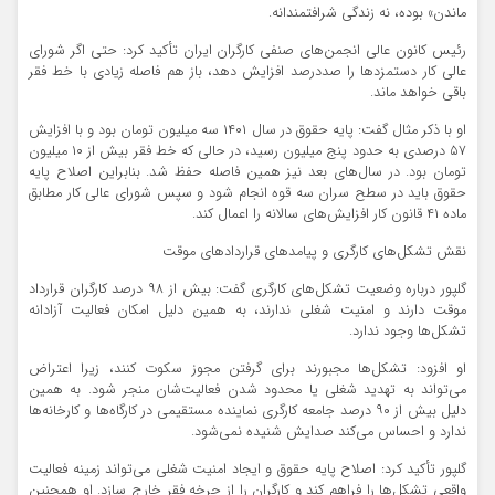
ماندن» بوده، نه زندگی شرافتمندانه.
رئیس کانون عالی انجمن‌های صنفی کارگران ایران تأکید کرد: حتی اگر شورای
عالی کار دستمزدها را صددرصد افزایش دهد، باز هم فاصله زیادی با خط فقر
باقی خواهد ماند.
او با ذکر مثال گفت: پایه حقوق در سال ۱۴۰۱ سه میلیون تومان بود و با افزایش
۵۷ درصدی به حدود پنج میلیون رسید، در حالی که خط فقر بیش از ۱۰ میلیون
تومان بود. در سال‌های بعد نیز همین فاصله حفظ شد. بنابراین اصلاح پایه
حقوق باید در سطح سران سه قوه انجام شود و سپس شورای عالی کار مطابق
ماده ۴۱ قانون کار افزایش‌های سالانه را اعمال کند.
نقش تشکل‌های کارگری و پیامدهای قراردادهای موقت
گلپور درباره وضعیت تشکل‌های کارگری گفت: بیش از ۹۸ درصد کارگران قرارداد
موقت دارند و امنیت شغلی ندارند، به همین دلیل امکان فعالیت آزادانه
تشکل‌ها وجود ندارد.
او افزود: تشکل‌ها مجبورند برای گرفتن مجوز سکوت کنند، زیرا اعتراض
می‌تواند به تهدید شغلی یا محدود شدن فعالیت‌شان منجر شود. به همین
دلیل بیش از ۹۰ درصد جامعه کارگری نماینده مستقیمی در کارگاه‌ها و کارخانه‌ها
ندارد و احساس می‌کند صدایش شنیده نمی‌شود.
گلپور تأکید کرد: اصلاح پایه حقوق و ایجاد امنیت شغلی می‌تواند زمینه فعالیت
واقعی تشکل‌ها را فراهم کند و کارگران را از چرخه فقر خارج سازد. او همچنین